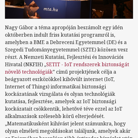
Nagy Gábor a téma apropóján beszámolt egy idén
októberben indult friss kutatási programról is,
amelyben a BME a Debreceni Egyetemmel (DE) és a
Szegedi Tudományegyetemmel (SZTE) közösen vesz
részt. A Nemzeti Kutatási, Fejlesztési és Innovációs
Hivatal (NKFIH) „
SETIT - IoT rendszerek biztonságát
növelő technológiák
” című projektjének célja a
beágyazott eszközökkel kibővült internet (IoT,
Internet of Things) informatikai biztonsági
kockázatának vizsgálata és olyan technológiák
kutatása, fejlesztése, amelyek az IoT biztonsági
kockázatait csökkentik, lehetővé téve ezzel az IoT
alkalmazások szélesebb körű elterjedését.
„Matematikusként kihívást jelent számunkra, hogy
olyan elméleti megoldásokat találjunk, amelyek akár