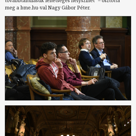
továbbtanulásuk lehetséges helyszínét” – osztotta
meg a bme.hu-val Nagy Gábor Péter.