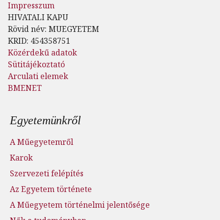
Impresszum
HIVATALI KAPU
Rövid név: MUEGYETEM
KRID: 454358751
Közérdekű adatok
Sütitájékoztató
Arculati elemek
BMENET
Lábléc menü
Egyetemünkről
A Műegyetemről
Karok
Szervezeti felépítés
Az Egyetem története
A Műegyetem történelmi jelentősége