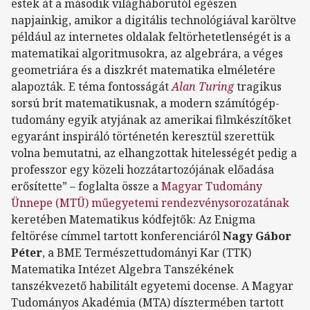
estek át a második világháborútól egészen
napjainkig, amikor a digitális technológiával karöltve
például az internetes oldalak feltörhetetlenségét is a
matematikai algoritmusokra, az algebrára, a véges
geometriára és a diszkrét matematika elméletére
alapozták. E téma fontosságát
Alan Turing
tragikus
sorsú brit matematikusnak, a modern számítógép-
tudomány egyik atyjának az amerikai filmkészítőket
egyaránt inspiráló történetén keresztül szerettük
volna bemutatni, az elhangzottak hitelességét pedig a
professzor egy közeli hozzátartozójának előadása
erősítette” – foglalta össze a
Magyar Tudomány
Ünnepe (MTÜ) műegyetemi rendezvénysorozatának
keretében Matematikus kódfejtők: Az Enigma
feltörése címmel tartott konferenciáról
Nagy Gábor
Péter
, a BME Természettudományi Kar (TTK)
Matematika Intézet Algebra Tanszékének
tanszékvezető habilitált egyetemi docense. A Magyar
Tudományos Akadémia (MTA) dísztermében tartott