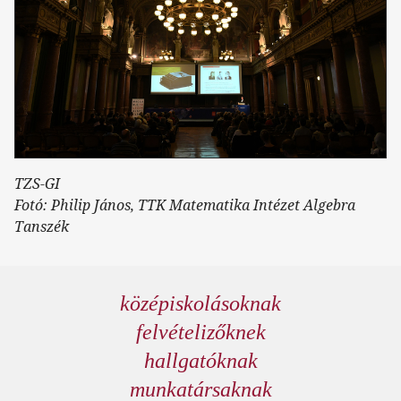
TZS-GI
Fotó: Philip János, TTK Matematika Intézet Algebra
Tanszék
középiskolásoknak
felvételizőknek
hallgatóknak
munkatársaknak