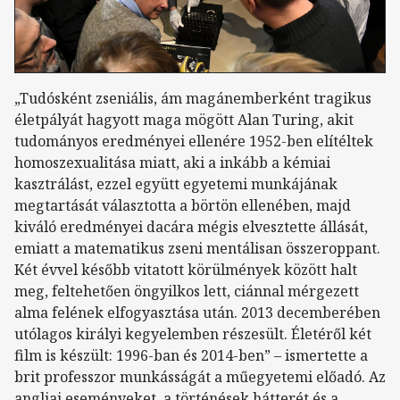
„Tudósként zseniális, ám magánemberként tragikus
életpályát hagyott maga mögött Alan Turing, akit
tudományos eredményei ellenére 1952-ben elítéltek
homoszexualitása miatt, aki a inkább a kémiai
kasztrálást, ezzel együtt egyetemi munkájának
megtartását választotta a börtön ellenében, majd
kiváló eredményei dacára mégis elvesztette állását,
emiatt a matematikus zseni mentálisan összeroppant.
Két évvel később vitatott körülmények között halt
meg, feltehetően öngyilkos lett, ciánnal mérgezett
alma felének elfogyasztása után. 2013 decemberében
utólagos királyi kegyelemben részesült. Életéről két
film is készült: 1996-ban és 2014-ben” – ismertette a
brit professzor munkásságát a műegyetemi előadó. Az
angliai eseményeket, a történések hátterét és a