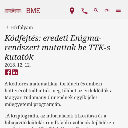
Ugrás a tartalomra
Fő navigáció
en
Hírfolyam
Kódfejtés: eredeti Enigma-
rendszert mutattak be TTK-s
kutatók
2018. 12. 12.
A kódtörés matematikai, történeti és emberi
hátteréről tudhattak meg többet az érdeklődők a
Magyar Tudomány Ünnepének egyik jeles
műegyetemi programján.
„A kriptográfia, az információk titkosítása és a
hibajavító kódolás rendkívüli evolúciós fejlődésen