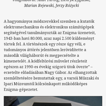
Marian Rejewski, Jerzy Różycki
A hagyományos módszerekkel szemben a kutatók
elektromechanikus és elektronikus számítógépek
segítségével tanulmányozták az Enigma üzeneteit,
1943-ban havi 80.000, azaz napi 2.500 küldeményt
törtek fel. A történészek egy része úgy véli, e
tudományos áttörés jelentősen lerövidítette a
második világháborút és megpecsételte a
kimenetelét. A kódfeltörési művelet részleteit
egészen az 1990-es évekig szigorú titok övezte” –
ecsetelte előadásában Nagy Gábor. Az elhangzottak
szemléltetésére bemutattak egy, a varsói Műszaki és
Ipari Múzeumtól kölcsönkapott működőképes
Enigma-gépezetet.