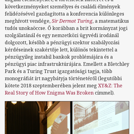
következményeket személyes és családi élmények
felidézésével gazdagította a konferencia különleges
meghívott vendége,
Sir Dermot Turing
, a matematikus
tudós unokaöccse. Ő korábban a brit kormányzat jogi
szolgálatánál és egy nemzetközi ügyvédi irodánál
dolgozott, később a pénzügyi szektor szabályozási
kérdéseinek szakértője lett, különös tekintettel a
pénzügyileg instabil bankok problémájára és a
pénzügyi piac infrastruktúrájára. Emellett a Bletchley
Park és a Turing Trust igazgatósági tagja, több
monográfiát írt nagybátyja történetéről (legutóbbi
kötete 2018 szeptemberében jelent meg
XY&Z: The
Real Story of How Enigma Was Broken
címmel).