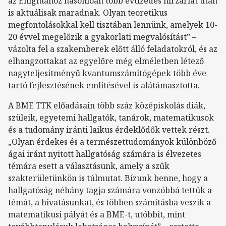
az Enigmához hasonlóan több évtizedes hírzárlat után
is aktuálisak maradnak. Olyan teoretikus
megfontolásokkal kell tisztában lennünk, amelyek 10-
20 évvel megelőzik a gyakorlati megvalósítást” –
vázolta fel a szakemberek előtt álló feladatokról, és az
elhangzottakat az egyelőre még elméletben létező
nagyteljesítményű kvantumszámítógépek több éve
tartó fejlesztésének említésével is alátámasztotta.
A BME TTK előadásain több száz középiskolás diák,
szüleik, egyetemi hallgatók, tanárok, matematikusok
és a tudomány iránti laikus érdeklődők vettek részt.
„Olyan érdekes és a természettudományok különböző
ágai iránt nyitott hallgatóság számára is élvezetes
témára esett a választásunk, amely a szűk
szakterületünkön is túlmutat. Bízunk benne, hogy a
hallgatóság néhány tagja számára vonzóbbá tettük a
témát, a hivatásunkat, és többen számításba veszik a
matematikusi pályát és a BME-t, utóbbit, mint