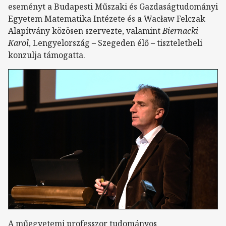
eseményt a Budapesti Műszaki és Gazdaságtudományi
Egyetem Matematika Intézete és a Wacław Felczak
Alapítvány közösen szervezte, valamint
Biernacki
Karol
, Lengyelország – Szegeden élő – tiszteletbeli
konzulja támogatta.
A műegyetemi professzor tudományos