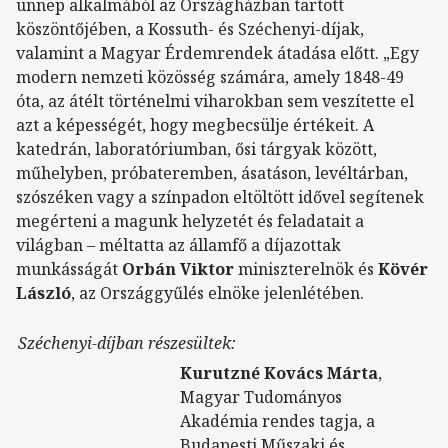
ünnep alkalmából az Országházban tartott
köszöntőjében, a Kossuth- és Széchenyi-díjak,
valamint a Magyar Érdemrendek átadása előtt. „Egy
modern nemzeti közösség számára, amely 1848-49
óta, az átélt történelmi viharokban sem veszítette el
azt a képességét, hogy megbecsülje értékeit. A
katedrán, laboratóriumban, ősi tárgyak között,
műhelyben, próbateremben, ásatáson, levéltárban,
szószéken vagy a színpadon eltöltött idővel segítenek
megérteni a magunk helyzetét és feladatait a
világban – méltatta az államfő a díjazottak
munkásságát
Orbán Viktor
miniszterelnök és
Kövér
László
, az Országgyűlés elnöke jelenlétében.
Széchenyi-díjban részesültek:
Kurutzné Kovács Márta
,
Magyar Tudományos
Akadémia rendes tagja, a
Budapesti Műszaki és