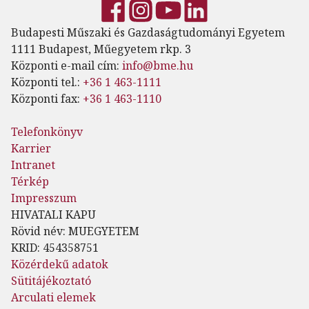
Budapesti Műszaki és Gazdaságtudományi Egyetem
1111 Budapest, Műegyetem rkp. 3
Központi e-mail cím:
info@bme.hu
Központi tel.:
+36 1 463-1111
Központi fax:
+36 1 463-1110
Telefonkönyv
Karrier
Intranet
Térkép
Impresszum
HIVATALI KAPU
Rövid név: MUEGYETEM
KRID: 454358751
Közérdekű adatok
Sütitájékoztató
Arculati elemek