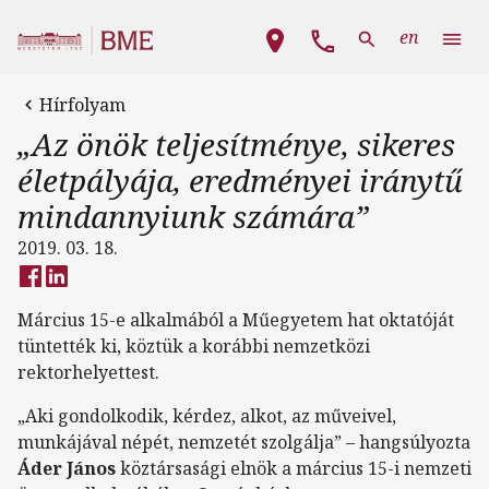
Ugrás a tartalomra
Fő navigáció
en
Hírfolyam
„Az önök teljesítménye, sikeres
életpályája, eredményei iránytű
mindannyiunk számára”
2019. 03. 18.
Március 15-e alkalmából a Műegyetem hat oktatóját
tüntették ki, köztük a korábbi nemzetközi
rektorhelyettest.
„Aki gondolkodik, kérdez, alkot, az műveivel,
munkájával népét, nemzetét szolgálja” – hangsúlyozta
Áder János
köztársasági elnök a március 15-i nemzeti