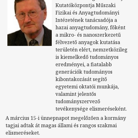
Kutatóközpontja Műszaki
Fizikai és Anyagtudományi
Intézetének tanácsadója a
hazai anyagtudomány, főként
a mikro- és nanoszerkezetű
félvezető anyagok kutatása
területén elért, nemzetközileg
is kiemelkedő tudományos
eredményei, a fiatalabb
generációk tudományos
kibontakozását segítő
egyetemi oktatói munkája,
valamint jelentős
tudományszervező
tevékenysége elismeréseként.
A március 15-i ünnepnapot megelőzően a kormány
tagjai adtak át magas állami és rangos szakmai
elismeréseket.