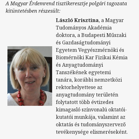
A Magyar Érdemrend tisztikeresztje polgári tagozata
kitüntetésben részesült:
László Krisztina
, a Magyar
Tudományos Akadémia
doktora, a Budapesti Műszaki
és Gazdaságtudományi
Egyetem Vegyészmérnöki és
Biomérnöki Kar Fizikai Kémia
és Anyagtudományi
Tanszékének egyetemi
tanára, korábbi nemzetközi
rektorhelyettese az
anyagtudomány területén
folytatott több évtizedes
kimagasló színvonalú oktatói-
kutatói munkája, valamint az
oktatás és tudományszervező
tevékenysége elismeréseként.