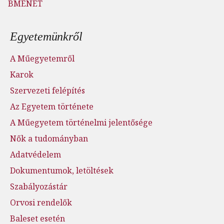
BMENET
Lábléc menü
Egyetemünkről
A Műegyetemről
Karok
Szervezeti felépítés
Az Egyetem története
A Műegyetem történelmi jelentősége
Nők a tudományban
Adatvédelem
Dokumentumok, letöltések
Szabályozástár
Orvosi rendelők
Baleset esetén