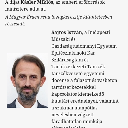
A díjat
Kásler Miklós
, az emberi erőforrások
minisztere adta át.
A Magyar Érdemrend lovagkeresztje kitüntetésben
részesült:
Sajtos István
, a Budapesti
Műszaki és
Gazdaságtudományi Egyetem
Építészmérnöki Kar
Szilárdságtani és
Tartószerkezeti Tanszék
tanszékvezető egyetemi
docense a falazott és vasbeton
tartószerkezetekkel
kapcsolatos kiemelkedő
kutatási eredményei, valamint
a szakmai utánpótlás
nevelésben végzett
fáradhatatlan munkája