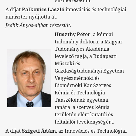
elismeréseként.
A díjat
Palkovics László
innovációs és technológiai
miniszter nyújtotta át.
Jedlik Ányos-díjban részesült:
Huszthy Péter
, a kémiai
tudomány doktora, a Magyar
Tudományos Akadémia
levelező tagja, a Budapesti
Műszaki és
Gazdaságtudományi Egyetem
Vegyészmérnöki és
Biomérnöki Kar Szerves
Kémia és Technológia
Tanszékének egyetemi
tanára a szerves kémia
területén elért kutatói és
feltalálói tevékenységért.
A díjat
Szigeti Ádám
, az Innovációs és Technológiai