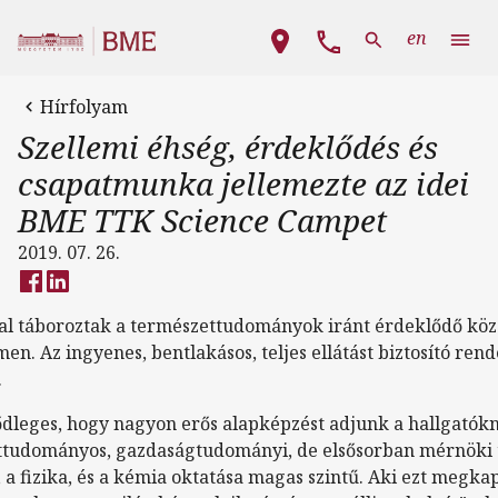
Ugrás a tartalomra
Fő navigáció
en
Hírfolyam
Szellemi éhség, érdeklődés és
csapatmunka jellemezte az idei
BME TTK Science Campet
2019. 07. 26.
al táboroztak a természettudományok iránt érdeklődő köz
n. Az ingyenes, bentlakásos, teljes ellátást biztosító ren
.
ődleges, hogy nagyon erős alapképzést adjunk a hallgatók
ttudományos, gazdaságtudományi, de elsősorban mérnöki t
a fizika, és a kémia oktatása magas szintű. Aki ezt megkap