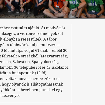
éshez ezúttal is ajánló- és motivációs
 szükséges, a versenyeredményekkel
k előnyben részesültek. A tábor
ét a többszörös túljelentkezés, a
 fő mutatja: végül 61 diák – ebből 30
t felvételt 6 országból (Magyarország,
erbia, Szlovákia, Spanyolország,
lamok), 36 településről és 49 iskolából.
zött a budapestiek (16 fő)
en voltak, mivel a szervezők arra
, hogy olyanok is ellátogathassanak
egyébként nehezebben jutnak el egy
endezvényre.