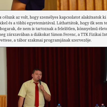
s célunk az volt, hogy személyes kapcsolatot alakítsatok ki
kel és a többi egyetemistával. Láthattátok, hogy ők sem t
bogarak, de nem is tartoznak a felelőtlen, könnyelmű élete
 meg zárszavában a diákokat Simon Ferenc, a TTK Fizikai In
ettese, a tábor szakmai programjának szervezője.