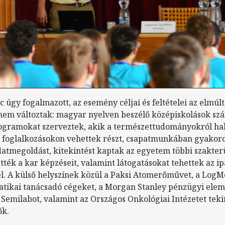
 úgy fogalmazott, az esemény céljai és feltételei az elmúl
nem változtak: magyar nyelven beszélő középiskolások sz
ogramokat szerveztek, akik a természettudományokról hal
, foglalkozásokon vehettek részt, csapatmunkában gyakoro
datmegoldást, kitekintést kaptak az egyetem többi szakter
ék a kar képzéseit, valamint látogatásokat tehettek az ip
. A külső helyszínek közül a Paksi Atomerőművet, a LogMe
atikai tanácsadó cégeket, a Morgan Stanley pénzügyi ele
 Semilabot, valamint az Országos Onkológiai Intézetet tek
ők.