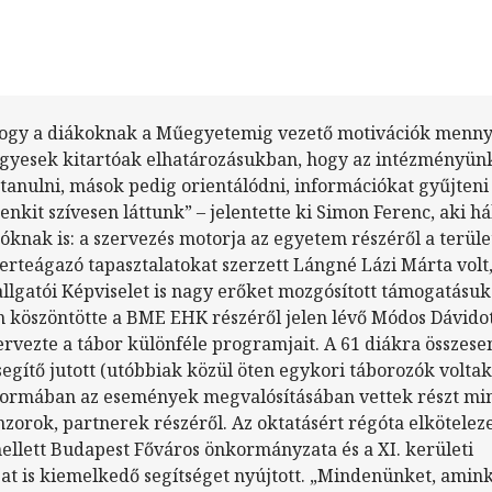
hogy a diákoknak a Műegyetemig vezető motivációk menny
egyesek kitartóak elhatározásukban, hogy az intézményün
anulni, mások pedig orientálódni, információkat gyűjteni
enkit szívesen láttunk” – jelentette ki Simon Ferenc, aki hál
óknak is: a szervezés motorja az egyetem részéről a terül
erteágazó tapasztalatokat szerzett Lángné Lázi Márta volt,
lgatói Képviselet is nagy erőket mozgósított támogatásuk 
 köszöntötte a BME EHK részéről jelen lévő Módos Dávidot
ervezte a tábor különféle programjait. A 61 diákra összese
segítő jutott (utóbbiak közül öten egykori táborozók voltak
formában az események megvalósításában vettek részt mi
zorok, partnerek részéről. Az oktatásért régóta elkötelezet
llett Budapest Főváros önkormányzata és a XI. kerületi
t is kiemelkedő segítséget nyújtott. „Mindenünket, amink