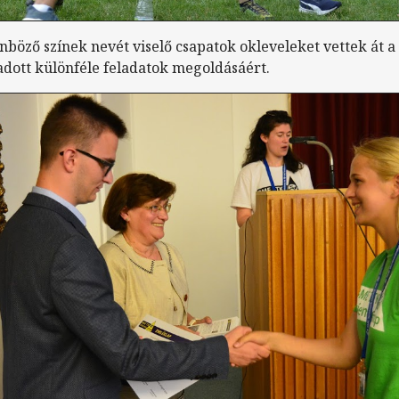
nböző színek nevét viselő csapatok okleveleket vettek át a
dott különféle feladatok megoldásáért.