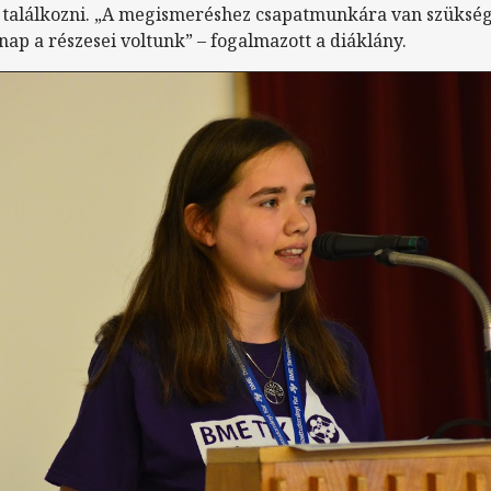
találkozni. „A megismeréshez csapatmunkára van szüksé
 nap a részesei voltunk” – fogalmazott a diáklány.