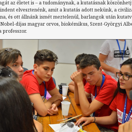
gát az életet is – a tudománynak, a kutatásnak köszönhet
ndent elvesztenénk, amit a kutatás adott nekünk, a civiliz
a, és ott állnánk ismét meztelenül, barlangok után kutatv
 Nobel-díjas magyar orvos, biokémikus, Szent-Györgyi Alb
a professzor.