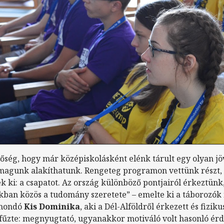
tőség, hogy már középiskolásként elénk tárult egy olyan j
magunk alakíthatunk. Rengeteg programon vettünk részt,
 ki: a csapatot. Az ország különböző pontjairól érkeztünk
ban közös a tudomány szeretete” – emelte ki a táborozók
 mondó
Kis Dominika
, aki a Dél-Alföldről érkezett és fizik
áfűzte: megnyugtató, ugyanakkor motiváló volt hasonló ér