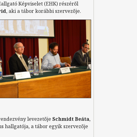
allgató Képviselet (EHK) részéről
vid
, aki a tábor korábbi szervezője.
rendezvény levezetője
Schmidt Beáta
,
us hallgatója, a tábor egyik szervezője