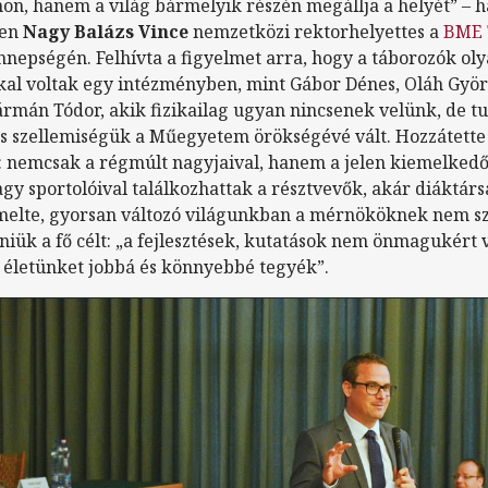
on, hanem a világ bármelyik részén megállja a helyét” – 
ben
Nagy Balázs Vince
nemzetközi rektorhelyettes a
BME 
nepségén. Felhívta a figyelmet arra, hogy a táborozók ol
kal voltak egy intézményben, mint Gábor Dénes, Oláh Gyö
ármán Tódor, akik fizikailag ugyan nincsenek velünk, de 
s szellemiségük a Műegyetem örökségévé vált. Hozzátette
 nemcsak a régmúlt nagyjaival, hanem a jelen kiemelkedő 
agy sportolóival találkozhattak a résztvevők, akár diáktárs
iemelte, gyorsan változó világunkban a mérnököknek nem 
eniük a fő célt: „a fejlesztések, kutatások nem önmagukért
életünket jobbá és könnyebbé tegyék”.