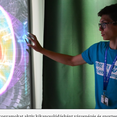
rogramokat aktív kikapcsolódásként városnézés és sport