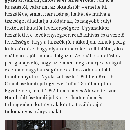
gyakran túlbonyolított és értékes erőket von el a
kutatástól, valamint az oktatástól” – emelte ki,
hozzátéve, emiatt nem bánja, ha két év múlva a
tisztséget átadhatja utódjának, és nagyobb súlyt
fektethet kutatói tevékenységére. Ugyanakkor
hozzátette, e tevékenységben rejlő kihívás és a vezető
felelőssége, hogy a tanszék jól működjön, ennek pedig
kulcskérdése, hogy olyan embereket kell találni, akik
önállóan is jól tudnak dolgozni. Az önálló kutatáshoz
pedig alapvető, hogy az ember megismerje a világot,
és ebben nagyban segítenek a hosszabb külföldi
tanulmányutak. Nyulászi László 1990-ben British
Concil ösztöndíjjal egy évet töltött Southampton
Egyetemen, majd 1997-ben a neves Alexander von
Humboldt ösztöndíjjal Kaiserslauternben és
Erlangenben kutatva alakította tovább saját
tudományos irányvonalát.