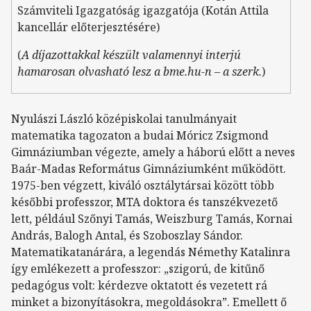
Számviteli Igazgatóság igazgatója (Kotán Attila
kancellár előterjesztésére)
(
A díjazottakkal készült valamennyi interjú
hamarosan olvasható lesz a bme.hu-n – a szerk.
)
Nyulászi László középiskolai tanulmányait
matematika tagozaton a budai Móricz Zsigmond
Gimnáziumban végezte, amely a háború előtt a neves
Baár-Madas Református Gimnáziumként működött.
1975-ben végzett, kiváló osztálytársai között több
későbbi professzor, MTA doktora és tanszékvezető
lett, például Szőnyi Tamás, Weiszburg Tamás, Kornai
András, Balogh Antal, és Szoboszlay Sándor.
Matematikatanárára, a legendás Némethy Katalinra
így emlékezett a professzor: „szigorú, de kitűnő
pedagógus volt: kérdezve oktatott és vezetett rá
minket a bizonyításokra, megoldásokra”. Emellett ő