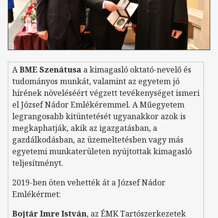
A
BME Szenátusa
a kimagasló oktató-nevelő és
tudományos munkát, valamint az egyetem jó
hírének növeléséért végzett tevékenységet ismeri
el József Nádor Emlékéremmel. A Műegyetem
legrangosabb kitüntetését ugyanakkor azok is
megkaphatják, akik az igazgatásban, a
gazdálkodásban, az üzemeltetésben vagy más
egyetemi munkaterületen nyújtottak kimagasló
teljesítményt.
2019-ben öten vehették át a József Nádor
Emlékérmet:
Bojtár Imre István
, az ÉMK Tartószerkezetek