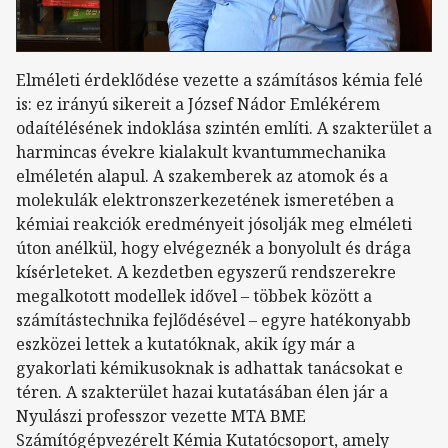
Elméleti érdeklődése vezette a számításos kémia felé
is: ez irányú sikereit a József Nádor Emlékérem
odaítélésének indoklása szintén említi. A szakterület a
harmincas évekre kialakult kvantummechanika
elméletén alapul. A szakemberek az atomok és a
molekulák elektronszerkezetének ismeretében a
kémiai reakciók eredményeit jósolják meg elméleti
úton anélkül, hogy elvégeznék a bonyolult és drága
kísérleteket. A kezdetben egyszerű rendszerekre
megalkotott modellek idővel – többek között a
számítástechnika fejlődésével – egyre hatékonyabb
eszközei lettek a kutatóknak, akik így már a
gyakorlati kémikusoknak is adhattak tanácsokat e
téren. A szakterület hazai kutatásában élen jár a
Nyulászi professzor vezette MTA BME
Számítógépvezérelt Kémia Kutatócsoport, amely