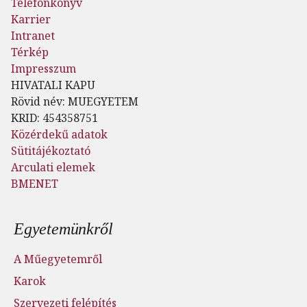
Telefonkönyv
Karrier
Intranet
Térkép
Impresszum
HIVATALI KAPU
Rövid név: MUEGYETEM
KRID: 454358751
Közérdekű adatok
Sütitájékoztató
Arculati elemek
BMENET
Lábléc menü
Egyetemünkről
A Műegyetemről
Karok
Szervezeti felépítés