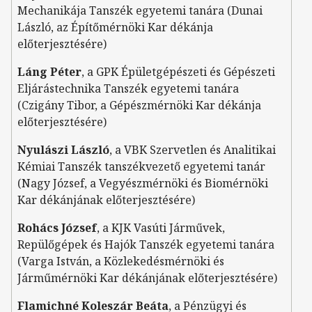
Mechanikája Tanszék egyetemi tanára (Dunai
László, az Építőmérnöki Kar dékánja
előterjesztésére)
Láng Péter
, a GPK Épületgépészeti és Gépészeti
Eljárástechnika Tanszék egyetemi tanára
(Czigány Tibor, a Gépészmérnöki Kar dékánja
előterjesztésére)
Nyulászi László
, a VBK Szervetlen és Analitikai
Kémiai Tanszék tanszékvezető egyetemi tanár
(Nagy József, a Vegyészmérnöki és Biomérnöki
Kar dékánjának előterjesztésére)
Rohács József
, a KJK Vasúti Járművek,
Repülőgépek és Hajók Tanszék egyetemi tanára
(Varga István, a Közlekedésmérnöki és
Járműmérnöki Kar dékánjának előterjesztésére)
Flamichné Koleszár Beáta
, a Pénzügyi és