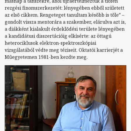
másnap a tanszékre, ahol újraértelmeztük a tiofén
rezgési finomszerkezetét: lényegében ebből született
az első cikkem. Rengeteget tanultam később is tőle” –
gondolt vissza mentorára a szakember, elárulva azt is,
a diákként kialakult érdeklődési területe lényegében
a kandidátusi disszertációig elkísérte: az öttagú
heterociklusok elektron-spektroszkópiai
vizsgálatából védte meg téziseit. Oktatói karrierjét a
Műegyetemen 1981-ben kezdte meg.