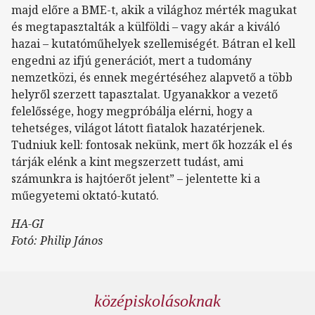
majd előre a BME-t, akik a világhoz mérték magukat
és megtapasztalták a külföldi – vagy akár a kiváló
hazai – kutatóműhelyek szellemiségét. Bátran el kell
engedni az ifjú generációt, mert a tudomány
nemzetközi, és ennek megértéséhez alapvető a több
helyről szerzett tapasztalat. Ugyanakkor a vezető
felelőssége, hogy megpróbálja elérni, hogy a
tehetséges, világot látott fiatalok hazatérjenek.
Tudniuk kell: fontosak nekünk, mert ők hozzák el és
tárják elénk a kint megszerzett tudást, ami
számunkra is hajtóerőt jelent” – jelentette ki a
műegyetemi oktató-kutató.
HA-GI
Fotó: Philip János
középiskolásoknak