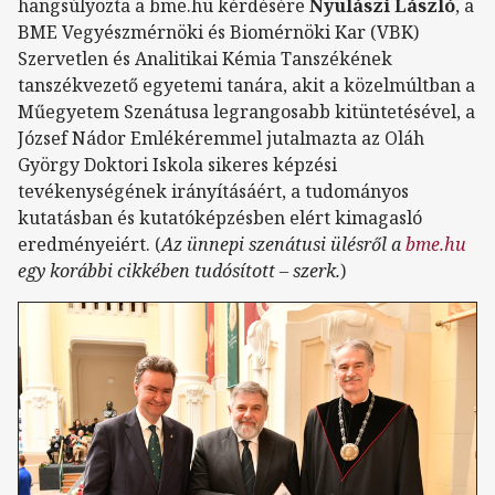
hangsúlyozta a bme.hu kérdésére
Nyulászi László
, a
BME Vegyészmérnöki és Biomérnöki Kar (VBK)
Szervetlen és Analitikai Kémia Tanszékének
tanszékvezető egyetemi tanára, akit a közelmúltban a
Műegyetem Szenátusa legrangosabb kitüntetésével, a
József Nádor Emlékéremmel jutalmazta az Oláh
György Doktori Iskola sikeres képzési
tevékenységének irányításáért, a tudományos
kutatásban és kutatóképzésben elért kimagasló
eredményeiért. (
Az ünnepi szenátusi ülésről a
bme.hu
egy korábbi cikkében tudósított – szerk.
)