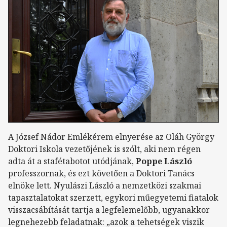
A József Nádor Emlékérem elnyerése az Oláh György
Doktori Iskola vezetőjének is szólt, aki nem régen
adta át a stafétabotot utódjának,
Poppe László
professzornak, és ezt követően a Doktori Tanács
elnöke lett. Nyulászi László a nemzetközi szakmai
tapasztalatokat szerzett, egykori műegyetemi fiatalok
visszacsábítását tartja a legfelemelőbb, ugyanakkor
legnehezebb feladatnak: „azok a tehetségek viszik