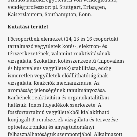
vendégprofesszor: pl. Stuttgart, Erlangen,
Kaiserslautern, Southampton, Bonn.
Kutatási terület
Főcsoportbeli elemeket (14, 15 és 16 csoportok)
tartalmazó vegyületek kötés-, elektron- és
térszerkezetének, valamint reaktivitásának
vizsgálata. Szokatlan kötésszerkezetű (hipovalens
és hipervalens vegyületek) stabilitása, eddig
ismeretlen vegyületek előállíthatóságának
vizsgálata. Reakciók mechanizmusa. Az
aromásság jelenségének tanulmányozása.
Karbének reaktivitása és organokatalitikus
hatásuk. Ionos folyadékok szerkezete. A
foszfortartalmú vegyületekből kialakítható
konjugált đ-rendszerek vizsgálata és tervezése
optoelektronikai és anyagtudományi
felhasználhatóságuk szempontjából. Alkalmazott