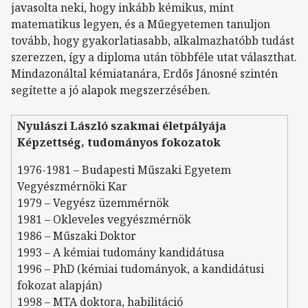
javasolta neki, hogy inkább kémikus, mint
matematikus legyen, és a Műegyetemen tanuljon
tovább, hogy gyakorlatiasabb, alkalmazhatóbb tudást
szerezzen, így a diploma után többféle utat választhat.
Mindazonáltal kémiatanára, Erdős Jánosné szintén
segítette a jó alapok megszerzésében.
Nyulászi László szakmai életpályája
Képzettség, tudományos fokozatok
1976-1981 – Budapesti Műszaki Egyetem
Vegyészmérnöki Kar
1979 – Vegyész üzemmérnök
1981 – Okleveles vegyészmérnök
1986 – Műszaki Doktor
1993 – A kémiai tudomány kandidátusa
1996 – PhD (kémiai tudományok, a kandidátusi
fokozat alapján)
1998 – MTA doktora, habilitáció