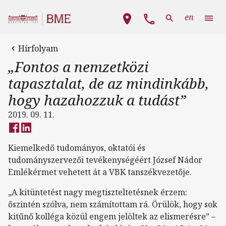
Ugrás a tartalomra
Fő navigáció
en
Hírfolyam
„Fontos a nemzetközi
tapasztalat, de az mindinkább,
hogy hazahozzuk a tudást”
2019. 09. 11.
Kiemelkedő tudományos, oktatói és
tudományszervezői tevékenységéért József Nádor
Emlékérmet vehetett át a VBK tanszékvezetője.
„A kitüntetést nagy megtiszteltetésnek érzem:
őszintén szólva, nem számítottam rá. Örülök, hogy sok
kitűnő kolléga közül engem jelöltek az elismerésre” –