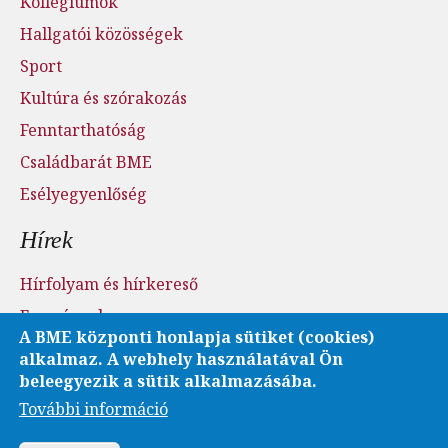
Kollégiumok
Hallgatói közösségek
Sport
Kultúra és szórakozás
Fenntarthatóság
Családbarát BME
Esélyegyenlőség
Hírek
Hírfolyam és hírkereső
Események
A BME központi honlapja sütiket (cookies)
Sajtószoba - sajtófigyelés
alkalmaz. A webhely használatával Ön
Karrier és pályázatok
beleegyezik a sütik alkalmazásába.
További információ
Fotó- és videótár