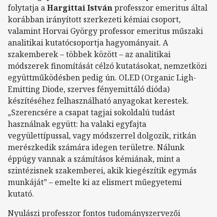
folytatja a
Hargittai István
professzor emeritus által
korábban irányított szerkezeti kémiai csoport,
valamint Horvai György professor emeritus műszaki
analitikai kutatócsoportja hagyományait. A
szakemberek – többek között – az analitikai
módszerek finomítását célzó kutatásokat, nemzetközi
együttműködésben pedig ún. OLED (Organic Ligh-
Emitting Diode, szerves fényemittáló dióda)
készítéséhez felhasználható anyagokat kerestek.
„Szerencsére a csapat tagjai sokoldalú tudást
használnak együtt: ha valaki egyfajta
vegyülettípussal, vagy módszerrel dolgozik, ritkán
merészkedik számára idegen területre. Nálunk
éppúgy vannak a számításos kémiának, mint a
szintézisnek szakemberei, akik kiegészítik egymás
munkáját” – emelte ki az elismert műegyetemi
kutató.
Nyulászi professzor fontos tudományszervezői