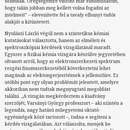
utamnak. Öregségemre viszont már elmondhatom,
hogy talán jobban meg kellett volna fogadni az
intelmeit” – elevenítette fel a tavaly elhunyt tudós
alakját a kitüntetett.
Nyulászi László végül nem a szintetikus kémiai
kutatásokat választotta, hanem az elméleti és
spektroszkópiai kérdések vizsgálatánál maradt.
Egyszer a fizikai kémia vizsgára készülve jegyzetében
olvasott arról, hogy az elektronszerkezeti spektrum
rezgési finomszerkezetéből következtetni lehet
magának az elektongerjesztésnek a jellemzőire. Ez
utóbbi pont egy olyan problémát jelentett, amelyre
akkoriban nem tudtak megnyugtató megoldást
találni. „A vizsgán megkérdeztem a kiadvány
szerzőjét, Varsányi György professzort – aki szintén a
legendás, nagy hatású műegyetemi oktató-
egyéniségek közé tartozott –, tudna-e segíteni a
kérdés vizsgálatában. Azt válaszolta, menjek be