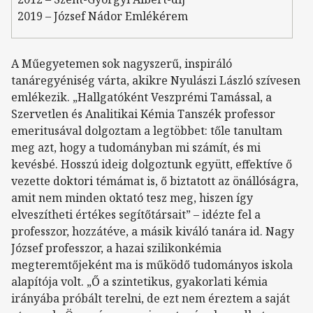
2019 – József Nádor Emlékérem
A Műegyetemen sok nagyszerű, inspiráló
tanáregyéniség várta, akikre Nyulászi László szívesen
emlékezik. „Hallgatóként Veszprémi Tamással, a
Szervetlen és Analitikai Kémia Tanszék professor
emeritusával dolgoztam a legtöbbet: tőle tanultam
meg azt, hogy a tudományban mi számít, és mi
kevésbé. Hosszú ideig dolgoztunk együtt, effektíve ő
vezette doktori témámat is, ő biztatott az önállóságra,
amit nem minden oktató tesz meg, hiszen így
elveszítheti értékes segítőtársait” – idézte fel a
professzor, hozzátéve, a másik kiváló tanára id. Nagy
József professzor, a hazai szilikonkémia
megteremtőjeként ma is működő tudományos iskola
alapítója volt. „Ő a szintetikus, gyakorlati kémia
irányába próbált terelni, de ezt nem éreztem a saját