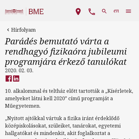
Ugrás a tartalomra
Fő navigáció
en
Hírfolyam
Parádés bemutató várta a
rendhagyó fizikaóra jubileumi
programjára érkező tanulókat
2020. 02. 03.
10. alkalommal és teltház előtt tartották a „Kísérletek,
amelyeket látni kell 2020” című programját a
Műegyetemen.
„Nyitott ajtókkal vártuk a fizika iránt érdeklődő
középiskolásokat, szüleiket, tanárokat, egyetemi
hallgatókat és mindenkit, akit foglalkoztat a