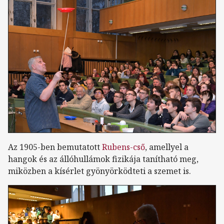
Az 1905-ben bemutatott
Rubens-cső
, amellyel a
hangok és az állóhullámok fizikája tanítható meg,
miközben a kísérlet gyönyörködteti a szemet is.