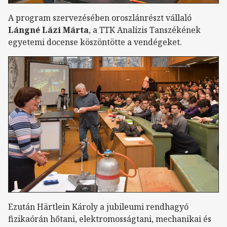
A program szervezésében oroszlánrészt vállaló
Lángné Lázi Márta
, a TTK Analízis Tanszékének
egyetemi docense köszöntötte a vendégeket.
Ezután Härtlein Károly a jubileumi rendhagyó
fizikaórán hőtani, elektromosságtani, mechanikai és