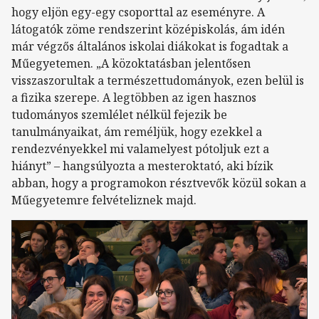
hogy eljön egy-egy csoporttal az eseményre. A
látogatók zöme rendszerint középiskolás, ám idén
már végzős általános iskolai diákokat is fogadtak a
Műegyetemen. „A közoktatásban jelentősen
visszaszorultak a természettudományok, ezen belül is
a fizika szerepe. A legtöbben az igen hasznos
tudományos szemlélet nélkül fejezik be
tanulmányaikat, ám reméljük, hogy ezekkel a
rendezvényekkel mi valamelyest pótoljuk ezt a
hiányt” – hangsúlyozta a mesteroktató, aki bízik
abban, hogy a programokon résztvevők közül sokan a
Műegyetemre felvételiznek majd.