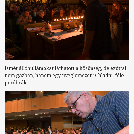
Ismét állóhullámokat láthatott a közönség, de ezúttal
nem gázban, hanem egy üveglemezen: Chladni–féle
porábrák.