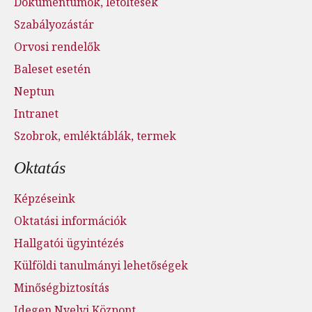
Dokumentumok, letöltések
Szabályozástár
Orvosi rendelők
Baleset esetén
Neptun
Intranet
Szobrok, emléktáblák, termek
Oktatás
Képzéseink
Oktatási információk
Hallgatói ügyintézés
Külföldi tanulmányi lehetőségek
Minőségbiztosítás
Idegen Nyelvi Központ