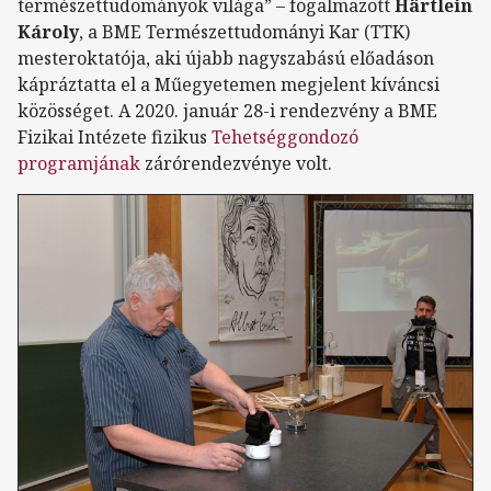
természettudományok világa” – fogalmazott
Härtlein
Károly
, a BME Természettudományi Kar (TTK)
mesteroktatója, aki újabb nagyszabású előadáson
kápráztatta el a Műegyetemen megjelent kíváncsi
közösséget. A 2020. január 28-i rendezvény a BME
Fizikai Intézete fizikus
Tehetséggondozó
programjának
zárórendezvénye volt.