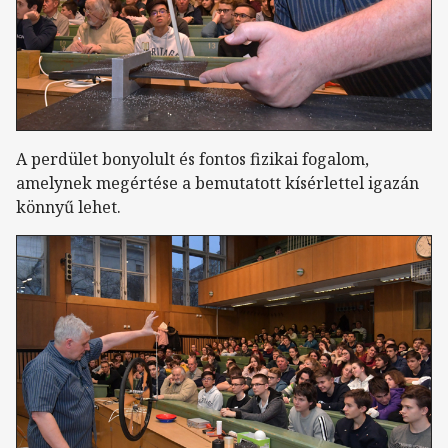
A perdület bonyolult és fontos fizikai fogalom,
amelynek megértése a bemutatott kísérlettel igazán
könnyű lehet.