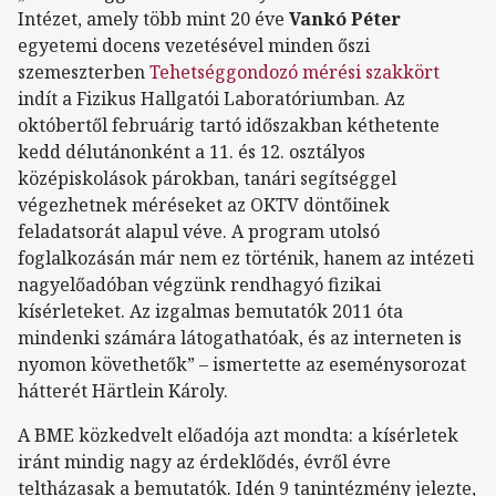
Intézet, amely több mint 20 éve
Vankó Péter
egyetemi docens vezetésével minden őszi
szemeszterben
Tehetséggondozó mérési szakkört
indít a Fizikus Hallgatói Laboratóriumban. Az
októbertől februárig tartó időszakban kéthetente
kedd délutánonként a 11. és 12. osztályos
középiskolások párokban, tanári segítséggel
végezhetnek méréseket az OKTV döntőinek
feladatsorát alapul véve. A program utolsó
foglalkozásán már nem ez történik, hanem az intézeti
nagyelőadóban végzünk rendhagyó fizikai
kísérleteket. Az izgalmas bemutatók 2011 óta
mindenki számára látogathatóak, és az interneten is
nyomon követhetők” – ismertette az eseménysorozat
hátterét Härtlein Károly.
A BME közkedvelt előadója azt mondta: a kísérletek
iránt mindig nagy az érdeklődés, évről évre
teltházasak a bemutatók. Idén 9 tanintézmény jelezte,