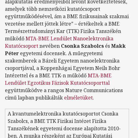
alapkutatás eredményeiből levont következtetések,
amelyek több nemzetközi kutatócsoport
együttműködésével, ám a BME fizikusainak szakmai
vezetése mellett jöttek létre” – értékeltek a BME
Természettudományi Kar (TTK) Fizika Tanszékén
működő
MTA-BME Lendület Nanoelektronika
Kutatócsoport
nevében
Csonka Szabolcs
és
Makk
Péter
egyetemi docensek. A műegyetemi
szakemberek a Bázeli Egyetem nanoelektronika
csoportjával, a Koppenhágai Egyetem Neils Bohr
Intézettel és a BME TTK-n működő
MTA-BME
Lendület Egzotikus Fázisok Kutatócsoporttal
együttműködve a rangos Nature Communications
című lapban publikálták
elméletüket
.
A kvantumelektronika kutatócsoportot Csonka
Szabolcs, a BME TTK Fizikai Intézet Fizika
Tanszékének egyetemi docense alapította 2010-
ben. A munka részeként az Európai Kutatási