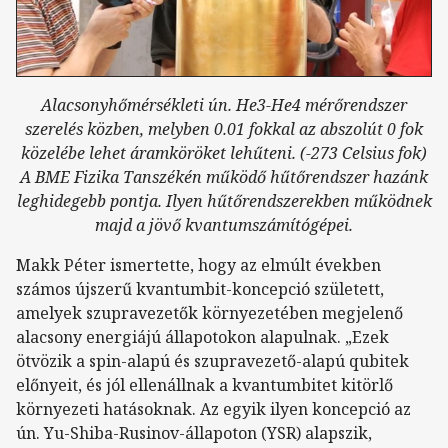
Alacsonyhőmérsékleti ún. He3-He4 mérőrendszer
szerelés közben, melyben 0.01 fokkal az abszolút 0 fok
közelébe lehet áramköröket lehűteni. (-273 Celsius fok)
A BME Fizika Tanszékén működő hűtőrendszer hazánk
leghidegebb pontja. Ilyen hűtőrendszerekben működnek
majd a jövő kvantumszámítógépei.
Makk Péter ismertette, hogy az elmúlt években
számos újszerű kvantumbit-koncepció született,
amelyek szupravezetők környezetében megjelenő
alacsony energiájú állapotokon alapulnak. „Ezek
ötvözik a spin-alapú és szupravezető-alapú qubitek
előnyeit, és jól ellenállnak a kvantumbitet kitörlő
környezeti hatásoknak. Az egyik ilyen koncepció az
ún. Yu-Shiba-Rusinov-állapoton (YSR) alapszik,