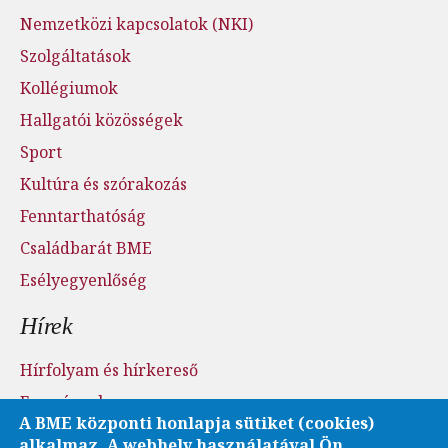
Nemzetközi kapcsolatok (NKI)
Szolgáltatások
Kollégiumok
Hallgatói közösségek
Sport
Kultúra és szórakozás
Fenntarthatóság
Családbarát BME
Esélyegyenlőség
Hírek
Hírfolyam és hírkereső
Események
A BME központi honlapja sütiket (cookies)
Sajtószoba - sajtófigyelés
alkalmaz. A webhely használatával Ön