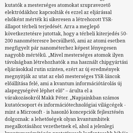
kutatók a mesterséges atomokat szupravezető
elektródákhoz kapcsolták és ezzel az eljárással
elsőként mérték ki sikeresen a létrehozott YSR-
állapot térbeli terjedését. Arra a meglepő
következtetésre jutottak, hogy a térbeli kiterjedés 50-
200 nanométeresre becsülhető, ami az atomi esetben
megfigyelt pár nanométerhez képest lényegesen
nagyobb mértékű. „Mivel mesterséges atomok ilyen
távolságban létrehozhatók a ma használt chipgyártási
eljárásokkal rutin szinten, ezért az új eredmények
megnyitják az utat az első mesterséges YSR-láncok
előállítása felé, ami a kvantum információtárolás új
alapegységévé léphet elő” – árulta el a
várakozásokról Makk Péter. „Napjainkban számos
kutatócsoport és információtechnológiai világcégek -
mint a Microsoft - is hasonló koncepciók fejlesztésén
dolgoznak: a lehetőségek olyan kvantumbitek
megalkotásához vezethetnek el, ahol a jelenlegi