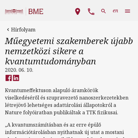
Ugrás a tartalomra
Fő navigáció
en
Hírfolyam
Műegyetemi szakemberek újabb
nemzetközi sikere a
kvantumtudományban
2020. 06. 10.
Kvantumeffektuson alapuló áramkörök
viselkedéséről és szupravezető nanoszerkezetekben
létrejövő lehetséges adattárolási állapotokról a
Nature folyóiratban publikáltak a TTK fizikusai.
„A kvantumszámításban és az erre épülő
információtárolásban nyithatnak új utat a mostani