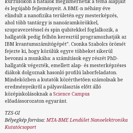
kurzusokon a fiatalok megismerhetik a téma alapjait
és legújabb fejleményeit. A BME-n néhány éve
elindult a nanofizika területén egy mesterképzés,
ahol több tantárgy is nanoáramkörökkel,
szupravezetéssel és spin qubitekkel foglalkozik, a
hallgatók pedig felhőn keresztül programozhatják az
IBM kvantumszámítógépét”. Csonka Szabolcs örömét
fejezte ki, hogy közülük egyre többeket sikerül
bevonni a munkába: a számítások egy részét PhD-
hallgatók végezték, emellett alap- és mesterképzéses
diákok dolgoznak hasonló profilú laborfeladaton.
Mindeközben a kutatók közérthetően számolnak be
eredményeikről a pályaválasztás előtt álló
középiskolásoknak a
Science Campus
előadássorozaton egyaránt.
TZS-GI
Bélyegkép forrása:
MTA-BME Lendület Nanoelektronika
Kutatócsoport