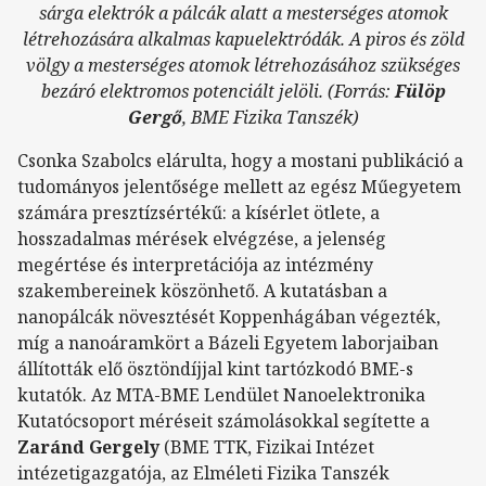
sárga elektrók a pálcák alatt a mesterséges atomok
létrehozására alkalmas kapuelektródák. A piros és zöld
völgy a mesterséges atomok létrehozásához szükséges
bezáró elektromos potenciált jelöli. (Forrás:
Fülöp
Gergő
, BME Fizika Tanszék)
Csonka Szabolcs elárulta, hogy a mostani publikáció a
tudományos jelentősége mellett az egész Műegyetem
számára presztízsértékű: a kísérlet ötlete, a
hosszadalmas mérések elvégzése, a jelenség
megértése és interpretációja az intézmény
szakembereinek köszönhető. A kutatásban a
nanopálcák növesztését Koppenhágában végezték,
míg a nanoáramkört a Bázeli Egyetem laborjaiban
állították elő ösztöndíjjal kint tartózkodó BME-s
kutatók. Az MTA-BME Lendület Nanoelektronika
Kutatócsoport méréseit számolásokkal segítette a
Zaránd Gergely
(BME TTK, Fizikai Intézet
intézetigazgatója, az Elméleti Fizika Tanszék