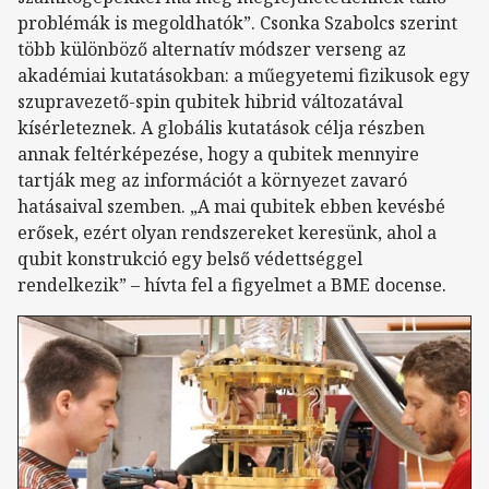
problémák is megoldhatók”. Csonka Szabolcs szerint
több különböző alternatív módszer verseng az
akadémiai kutatásokban: a műegyetemi fizikusok egy
szupravezető-spin qubitek hibrid változatával
kísérleteznek. A globális kutatások célja részben
annak feltérképezése, hogy a qubitek mennyire
tartják meg az információt a környezet zavaró
hatásaival szemben. „A mai qubitek ebben kevésbé
erősek, ezért olyan rendszereket keresünk, ahol a
qubit konstrukció egy belső védettséggel
rendelkezik” – hívta fel a figyelmet a BME docense.