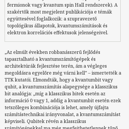
fermionok vagy kvantum spin Hall rendszerek). A
szakértők most megjelent publikációja e témák
együttesével foglalkozik: a szupravezető
topológikus állapotok, kvantumszámítások és
elektron korrelációs effektusok jelenségeivel.
„Az elmúlt években robbanásszerű fejlődés
tapasztalható a kvantumszámítógépek és
architektúrák fejlesztése terén, ám a végleges
megoldásra egyelőre még várni kell” – ismertették a
TTK kutatói. Elmondták, hogy a kvantumbit vagy
qubit, a kvantumszámítás alapegysége a klasszikus
bit analógja: „míg a klasszikus bitek esetén az
információ 0 vagy 1, addig a kvantumbit esetén ezek
tetszőleges kombinációja is lehet, amely újfajta
számítástechnikai irányvonalat, a kvantumszámítást
képviseli. Qubitek révén a klasszikus
számítógépekkel ma még megfejthetetlennek tűnő