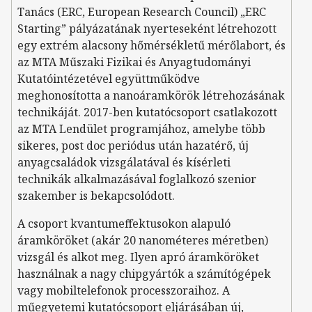
Tanács (ERC, European Research Council) „ERC
Starting” pályázatának nyerteseként létrehozott
egy extrém alacsony hőmérsékletű mérőlabort, és
az MTA Műszaki Fizikai és Anyagtudományi
Kutatóintézetével együttműködve
meghonosította a nanoáramkörök létrehozásának
technikáját. 2017-ben kutatócsoport csatlakozott
az MTA Lendület programjához, amelybe több
sikeres, post doc periódus után hazatérő, új
anyagcsaládok vizsgálatával és kísérleti
technikák alkalmazásával foglalkozó szenior
szakember is bekapcsolódott.
A csoport kvantumeffektusokon alapuló
áramköröket (akár 20 nanométeres méretben)
vizsgál és alkot meg. Ilyen apró áramköröket
használnak a nagy chipgyártók a számítógépek
vagy mobiltelefonok processzoraihoz. A
műegyetemi kutatócsoport eljárásában új,