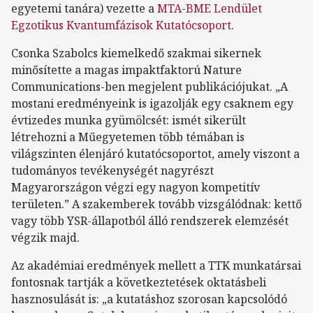
egyetemi tanára) vezette a
MTA-BME Lendület
Egzotikus Kvantumfázisok Kutatócsoport
.
Csonka Szabolcs kiemelkedő szakmai sikernek
minősítette a magas impaktfaktorú Nature
Communications-ben megjelent publikációjukat. „A
mostani eredményeink is igazolják egy csaknem egy
évtizedes munka gyümölcsét: ismét sikerült
létrehozni a Műegyetemen több témában is
világszinten élenjáró kutatócsoportot, amely viszont a
tudományos tevékenységét nagyrészt
Magyarországon végzi egy nagyon kompetitív
területen.” A szakemberek tovább vizsgálódnak: kettő
vagy több YSR-állapotból álló rendszerek elemzését
végzik majd.
Az akadémiai eredmények mellett a TTK munkatársai
fontosnak tartják a következtetések oktatásbeli
hasznosulását is: „a kutatáshoz szorosan kapcsolódó