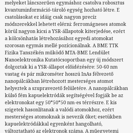
melyeket láncszerűen egymáshoz csatolva robosztus
kvantuminformáció-tároló egység hozható létre. E
csatolásokat ez idáig csak nagyon precíz
módszerekkel lehetett elérni: ferromágneses atomok
körül nagyon kicsi a YSR-állapotok kiterjedése, ezért
a kölcsönhatás létrehozásához egyedi atomokat
szorosan egymás mellé pozícionálnak. A BME TTK
Fizika Tanszékén működő MTA-BME Lendület
Nanoelektronika Kutatócsoportban egy új módszert
dolgoztak ki a YSR-állapot előidézésére: 50-60 nm
vastag és pár mikrométer hosszú InAs félvezető
nanopálcákban létrehozott mesterséges atomot
helyeztek a szupravezető felületére. A nanopálcákban
külső fém kapuelektródák segítségével fogják be az
elektronokat egy 50*50*50 nm-es térrészre. E kis
szigetek hasonlítanak a valódi atomokhoz, ezért
mesterséges atomoknak is nevezik őket; esetükben
kapuelektródákkal egyenként hangolható,
változtatható az elektronok száma. A műegyetemi