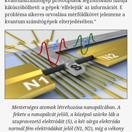
kvantumszámítógép prototípusok legfontosabb hibája
kiküszöbölhető: a gépek 'elfelejtik' az információt. E
probléma sikeres orvoslása mérföldkövet jelentene a
kvantum számítógépek elterjedésében.”
Mesterséges atomok létrehozása nanopálcában. A
fekete a nanopálcát jelöli, a középső szürke láb a
szupravezető elektródát (S), a két sárga elektróda
normál fém elektródákat jelöl (N1, N2), míg a vékony