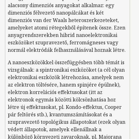
alacsony dimenziós anyagokat alkalmaz: egy
dimenziós félvezető nanopálcákat és két
dimenziós van der Waals heteroszerkezeteket,
amelyeket atomi rétegekből építenek össze. Ezen
anyagrendszerekben hibrid nanoelektronikai
eszközöket szupravezető, ferromágneses vagy
normál elektródák felhasználásával hoznak létre.
A nanoeszközökkel összefüggésben több témát is
vizsgálnak: a spintronikai eszközöket (a cél olyan
elektronikai eszközök létrehozása, amelyek nem
az elektron töltésére, hanem spinjére épülnek),
elektron korrelációs effektusokat (itt az
elektronok egymás közötti kölcsönhatása hoz
létre új effektusokat, pl. Kondo-effektus, Cooper
pár feltörés stb.), kvantumszámításokat és a
szupravezető topológikus állapotokat (ezek olyan
védett állapotok, amelyek ellenállnak a
különböző környezeti zavaroknak, pl. Majorana