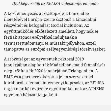
Diákképviselők az EELISA videókonferenciáján
A kezdeményezés a részképzések tanrendbe
illesztésével Európa-szerte ösztönzi a társadalmi
részvételt és befogadást (social inclusion). Az
együttműködés elkötelezett amellett, hogy nők és
férfiak azonos esélyekkel induljanak a
természettudományi és műszaki pályákon, ezzel
támogatva az európai esélyegyenlőségi törekvéseket.
A szövetséget az egyetemek rektorai 2019
januárjában alapították Madridban, majd fennállását
megerősítették 2020 januárjában Erlangenben. A
BME és a partnerek között a jelen szervezetnél
korábbról is fennáll intézményi kapcsolat, az EELISA
tagjai már két évtizede együttműködnek az ATHENS
egyetemi hálózat tagjaiként.