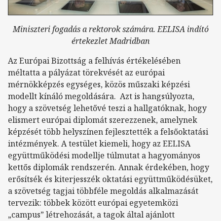
Miniszteri fogadás a rektorok számára. EELISA indító
értekezlet Madridban
Az Európai Bizottság a felhívás értékelésében
méltatta a pályázat törekvését az európai
mérnökképzés egységes, közös műszaki képzési
modellt kínáló megoldására. Azt is hangsúlyozta,
hogy a szövetség lehetővé teszi a hallgatóknak, hogy
elismert európai diplomát szerezzenek, amelynek
képzését több helyszínen fejlesztették a felsőoktatási
intézmények. A testület kiemeli, hogy az EELISA
együttműködési modellje túlmutat a hagyományos
kettős diplomák rendszerén. Annak érdekében, hogy
erősítsék és kiterjesszék oktatási együttműködésüket,
a szövetség tagjai többféle megoldás alkalmazását
tervezik: többek között európai egyetemközi
„campus” létrehozását, a tagok által ajánlott