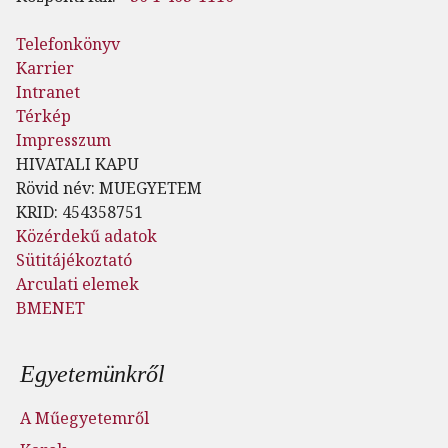
Telefonkönyv
Karrier
Intranet
Térkép
Impresszum
HIVATALI KAPU
Rövid név: MUEGYETEM
KRID: 454358751
Közérdekű adatok
Sütitájékoztató
Arculati elemek
BMENET
Lábléc menü
Egyetemünkről
A Műegyetemről