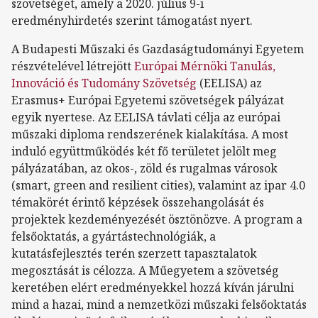
szövetséget, amely a 2020. július 9-i
eredményhirdetés szerint támogatást nyert.
A Budapesti Műszaki és Gazdaságtudományi Egyetem
részvételével létrejött
Európai Mérnöki Tanulás,
Innováció és Tudomány Szövetség
(EELISA) az
Erasmus+ Európai Egyetemi szövetségek pályázat
egyik nyertese. Az EELISA távlati célja az európai
műszaki diploma rendszerének kialakítása. A most
induló együttműködés két fő területet jelölt meg
pályázatában, az okos-, zöld és rugalmas városok
(smart, green and resilient cities), valamint az ipar 4.0
témakörét érintő képzések összehangolását és
projektek kezdeményezését ösztönözve. A program a
felsőoktatás, a gyártástechnológiák, a
kutatásfejlesztés terén szerzett tapasztalatok
megosztását is célozza. A Műegyetem a szövetség
keretében elért eredményekkel hozzá kíván járulni
mind a hazai, mind a nemzetközi műszaki felsőoktatás