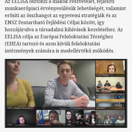
Az EELISA ösztönzi a diákok részvételét, fejleszti
munkaerőpiaci érvényesülésük lehetőségét, valamint
erősíti az összhangot az egyetemi stratégiák és az
ENSZ Fentartható Fejlődési Céljai között, így
hozzájárulva a társadalmi kihívások kezeléséhez. Az
EELISA célja az Európai Felsőoktatási Térséghez
(EHEA) tartozó és azon kívüli felsőoktatási
intézmények számára is modellértékű működés.