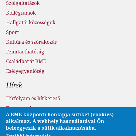
Szolgáltatások
Kollégiumok
Hallgatói közösségek
Sport
Kultúra és szórakozás
Fenntarthatóság
Családbarát BME
Esélyegyenlőség
Hírek
Hírfolyam és hírkereső
Események
A BME központi honlapja sütiket (cookies)
Sajtószoba - sajtófigyelés
alkalmaz. A webhely használatával Ön
Karrier és pályázatok
beleegyezik a sütik alkalmazásába.