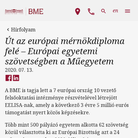
Ugrás a tartalomra
Fő navigáció
en
Hírfolyam
Út az európai mérnökdiploma
felé – Európai egyetemi
szövetségben a Műegyetem
2020. 07. 13.
A BME is tagja lett a 7 európai ország 10 vezető
felsőoktatási intézménye részvételével létrejött
EELISA-nak, amely a következő 3 évre 5 millió eurós
támogatást nyert közös képzésekre.
Több mint 500 pályázó egyetem alkotta 62 szövetség
közül választotta ki az Európai Bizottság azt a 24