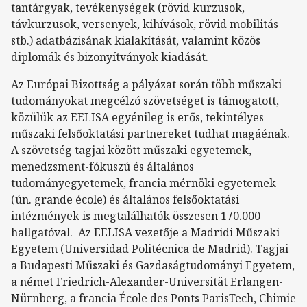
tantárgyak, tevékenységek (rövid kurzusok,
távkurzusok, versenyek, kihívások, rövid mobilitás
stb.) adatbázisának kialakítását, valamint közös
diplomák és bizonyítványok kiadását.
Az Európai Bizottság a pályázat során több műszaki
tudományokat megcélzó szövetséget is támogatott,
közülük az EELISA egyénileg is erős, tekintélyes
műszaki felsőoktatási partnereket tudhat magáénak.
A szövetség tagjai között műszaki egyetemek,
menedzsment-fókuszú és általános
tudományegyetemek, francia mérnöki egyetemek
(ún. grande école) és általános felsőoktatási
intézmények is megtalálhatók összesen 170.000
hallgatóval. Az EELISA vezetője a Madridi Műszaki
Egyetem (Universidad Politécnica de Madrid). Tagjai
a Budapesti Műszaki és Gazdaságtudományi Egyetem,
a német Friedrich-Alexander-Universität Erlangen-
Nürnberg, a francia École des Ponts ParisTech, Chimie