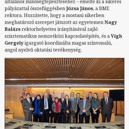
általános minőségfejlesztéséhez – emelte ki a sikeres
pályázattal összefüggésben
Józsa János
, a BME
rektora. Hozzátette, hogy a mostani sikerben
meghatározó szerepet játszott az egyetemen
Nagy
Balázs
rektorhelyettes irányításával zajló
szisztematikus nemzetközi kapcsolatépítés, és a
Vígh
Gergely
igazgató koordinálta magas színvonalú,
angol nyelvű oktatási tevékenység.