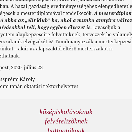
sban. A hazai gazdaság eredményességéhez elengedhetetl
égesek a mesterdiplomával rendelkezők.
A mesterdiplo
ő abba az „elit klub”-ba, ahol a munka annyira válto
hívásokkal teli, hogy egyben élvezet is.
Javasoljuk a
etem alapképzéseire felvetteknek, tervezzék be valamel
rszakunk elvégzését is! Tanulmányozzák a mesterképzési
ainkat – akár az alapszaktól eltérő mesterszakot is
zthatnak.
est, 2020. július 23.
eszprémi Károly
emi tanár, oktatási rektorhelyettes
középiskolásoknak
felvételizőknek
hallgatóknak