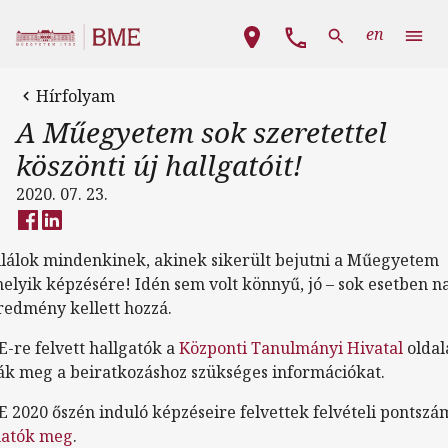
Ugrás a tartalomra
Fő navigáció
en
Hírfolyam
A Műegyetem sok szeretettel
köszönti új hallgatóit!
2020. 07. 23.
lálok mindenkinek, akinek sikerült bejutni a Műegyetem
elyik képzésére! Idén sem volt könnyű, jó – sok esetben 
eredmény kellett hozzá.
-re felvett hallgatók a
Központi Tanulmányi Hivatal
oldal
ják meg a beiratkozáshoz szükséges információkat.
 2020 őszén induló képzéseire felvettek felvételi pontsz
hatók meg
.