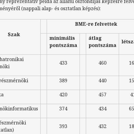
y reprezentatív példa az állami ösztöndíjas képzésre felv
ényéről (nappali alap- és osztatlan képzés):
BME-re felvettek
Szak
minimális
átlag
léts
pontszáma
pontszáma
hatronikai
433
460
1
nöki
yészmérnöki
389
440
1
ka
420
457
4
nökinformatikus
374
434
6
tészmérnöki
393
432
1
tatlan)