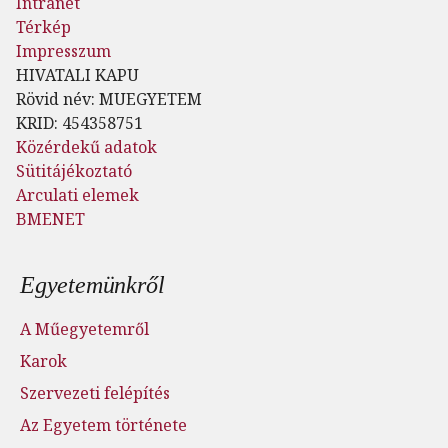
Intranet
Térkép
Impresszum
HIVATALI KAPU
Rövid név: MUEGYETEM
KRID: 454358751
Közérdekű adatok
Sütitájékoztató
Arculati elemek
BMENET
Lábléc menü
Egyetemünkről
A Műegyetemről
Karok
Szervezeti felépítés
Az Egyetem története