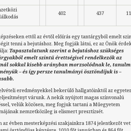
zetközi
402
437
1
dálkodás
épzéseken ettől az évtől előírás egy tantárgyból emelt szi
ségit tenni a bejutáshoz. Meg fogják látni, ez az Önök érdek
álja:
Tapasztalatunk szerint a bejutáshoz szükséges
rgyakból emelt szintű érettségivel rendelkezők az
gnál sokkal kisebb arányban morzsolódnak le, tanul
ényük – és így persze tanulmányi ösztöndíjuk is –
sabb.
felvételi eredményekkel bekerülő hallgatóinktól az egyet
 teljesítményt várunk. A nekik nyújtott magas színvonalú
ssel, velük közösen, meg fogjuk tartani a Műegyetem
májának nemzetközileg is elismert presztízsét.
 az évben mesterképzési szakjainkra 1874 jelentkezőt ve
llami ösztöndíjas képzésre, 1010 főt januárban és 864 főt