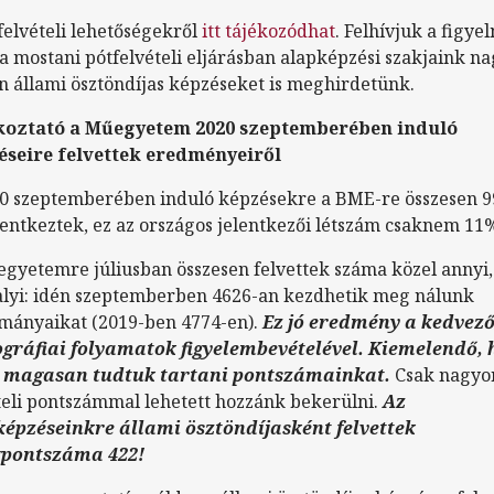
felvételi lehetőségekről
itt tájékozódhat
. Felhívjuk a figye
a mostani pótfelvételi eljárásban alapképzési szakjaink n
n állami ösztöndíjas képzéseket is meghirdetünk.
koztató a Műegyetem 2020 szeptemberében induló
éseire felvettek eredményeiről
0 szeptemberében induló képzésekre a BME-re összesen 9
lentkeztek, ez az országos jelentkezői létszám csaknem 11
gyetemre júliusban összesen felvettek száma közel annyi,
alyi: idén szeptemberben 4626-an kezdhetik meg nálunk
mányaikat (2019-ben 4774-en).
Ez jó eredmény a kedvező
gráfiai folyamatok figyelembevételével. Kiemelendő, 
is magasan tudtuk tartani pontszámainkat.
Csak nagyon
teli pontszámmal lehetett hozzánk bekerülni.
Az
épzéseinkre állami ösztöndíjasként felvettek
gpontszáma 422!