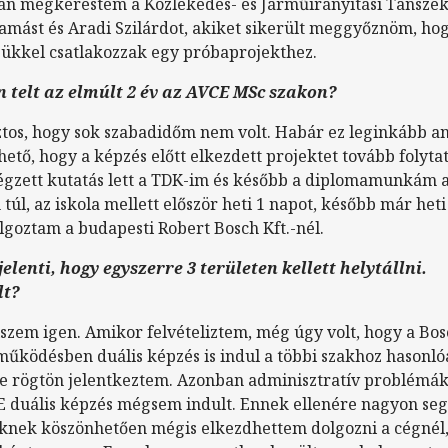
án megkerestem a Közlekedés- és Járműirányítási Tanszé
amást és Aradi Szilárdot, akiket sikerült meggyőznöm, ho
sükkel csatlakozzak egy próbaprojekthez.
 telt az elmúlt 2 év az AVCE MSc szakon?
ztos, hogy sok szabadidőm nem volt. Habár ez leginkább a
ető, hogy a képzés előtt elkezdett projektet tovább folyta
végzett kutatás lett a TDK-im és később a diplomamunkám 
n túl, az iskola mellett először heti 1 napot, később már het
lgoztam a budapesti Robert Bosch Kft.-nél.
jelenti, hogy egyszerre 3 területen kellett helytállni.
lt?
iszem igen. Amikor felvételiztem, még úgy volt, hogy a Bos
űködésben duális képzés is indul a többi szakhoz hasonló
e rögtön jelentkeztem. Azonban adminisztratív problémák
E duális képzés mégsem indult. Ennek ellenére nagyon seg
knek köszönhetően mégis elkezdhettem dolgozni a cégnél,