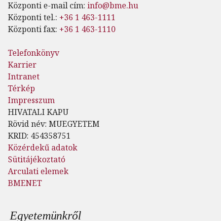
Központi e-mail cím:
info@bme.hu
Központi tel.:
+36 1 463-1111
Központi fax:
+36 1 463-1110
Telefonkönyv
Karrier
Intranet
Térkép
Impresszum
HIVATALI KAPU
Rövid név: MUEGYETEM
KRID: 454358751
Közérdekű adatok
Sütitájékoztató
Arculati elemek
BMENET
Lábléc menü
Egyetemünkről