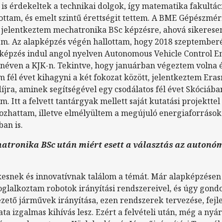
is érdekeltek a technikai dolgok, így matematika fakultác
ottam, és emelt szintű érettségit tettem. A BME Gépészmé
 jelentkeztem mechatronika BSc képzésre, ahová sikeresen
em. Az alapképzés végén hallottam, hogy 2018 szeptember
képzés indul angol nyelven Autonomous Vehicle Control E
 néven a KJK-n. Tekintve, hogy januárban végeztem volna 
 fél évet kihagyni a két fokozat között, jelentkeztem Era
íjra, aminek segítségével egy csodálatos fél évet Skóciába
em. Itt a felvett tantárgyak mellett saját kutatási projekttel 
ozhattam, illetve elmélyültem a megújuló energiaforrások
an is.
atronika BSc után miért esett a választás az autonó
esnek és innovatívnak találom a témát. Már alapképzésen 
oglalkoztam robotok irányítási rendszereivel, és úgy gond
zető járművek irányítása, ezen rendszerek tervezése, fejle
ata izgalmas kihívás lesz. Ezért a felvételi után, még a nyár