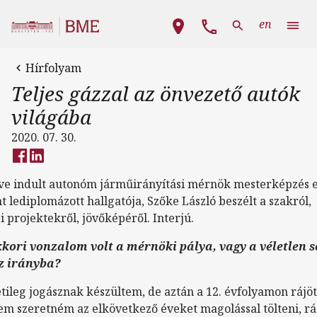
Ugrás a tartalomra
Fő navigáció
en
Hírfolyam
Teljes gázzal az önvezető autók
világába
2020. 07. 30.
éve indult autonóm járműirányítási mérnök mesterképzés 
t lediplomázott hallgatója, Szőke László beszélt a szakról,
i projektekről, jövőképéről. Interjú.
kori vonzalom volt a mérnöki pálya, vagy a véletlen 
z irányba?
tileg jogásznak készültem, de aztán a 12. évfolyamon rájö
em szeretném az elkövetkező éveket magolással tölteni, r