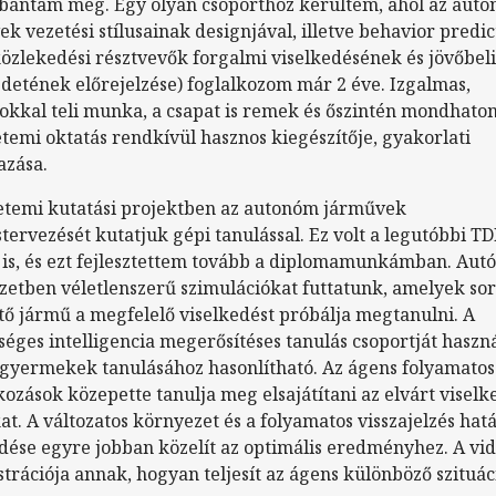
 bántam meg. Egy olyan csoporthoz kerültem, ahol az aut
k vezetési stílusainak designjával, illetve behavior predic
közlekedési résztvevők forgalmi viselkedésének és jövőbeli
detének előrejelzése) foglalkozom már 2 éve. Izgalmas,
okkal teli munka, a csapat is remek és őszintén mondhato
temi oktatás rendkívül hasznos kiegészítője, gyakorlati
azása.
etemi kutatási projektben az autonóm járművek
ervezését kutatjuk gépi tanulással. Ez volt a legutóbbi T
is, és ezt fejlesztettem tovább a diplomamunkámban. Aut
etben véletlenszerű szimulációkat futtatunk, amelyek sor
ő jármű a megfelelő viselkedést próbálja megtanulni. A
éges intelligencia megerősítéses tanulás csoportját haszná
 gyermekek tanulásához hasonlítható. Az ágens folyamatos
ozások közepette tanulja meg elsajátítani az elvárt viselk
t. A változatos környezet és a folyamatos visszajelzés hat
dése egyre jobban közelít az optimális eredményhez. A vi
rációja annak, hogyan teljesít az ágens különböző szituá