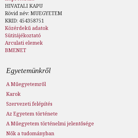
HIVATALI KAPU
Rövid név: MUEGYETEM
KRID: 454358751
Közérdekű adatok
Sütitájékoztató
Arculati elemek
BMENET
Lábléc menü
Egyetemünkről
A Műegyetemről
Karok
Szervezeti felépítés
Az Egyetem története
A Műegyetem történelmi jelentősége
Nők a tudományban