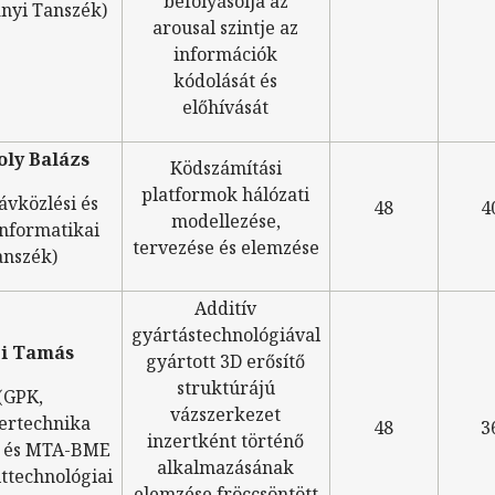
befolyásolja az
yi Tanszék)
arousal szintje az
információk
kódolását és
előhívását
ly Balázs
Ködszámítási
platformok hálózati
ávközlési és
48
4
modellezése,
nformatikai
tervezése és elemzése
anszék)
Additív
gyártástechnológiával
i Tamás
gyártott 3D erősítő
struktúrájú
(GPK,
vázszerkezet
ertechnika
48
3
inzertként történő
 és MTA-BME
alkalmazásának
ttechnológiai
elemzése fröccsöntött