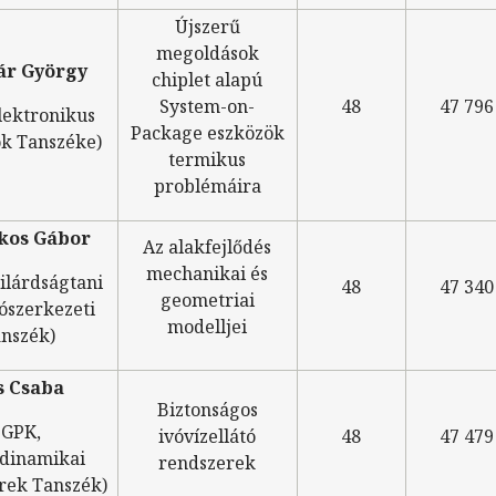
Újszerű
megoldások
ár György
chiplet alapú
System-on-
48
47 796
lektronikus
Package eszközök
k Tanszéke)
termikus
problémáira
kos Gábor
Az alakfejlődés
mechanikai és
ilárdságtani
48
47 340
geometriai
ószerkezeti
modelljei
nszék)
s Csaba
Biztonságos
(GPK,
ivóvízellátó
48
47 479
dinamikai
rendszerek
rek Tanszék)