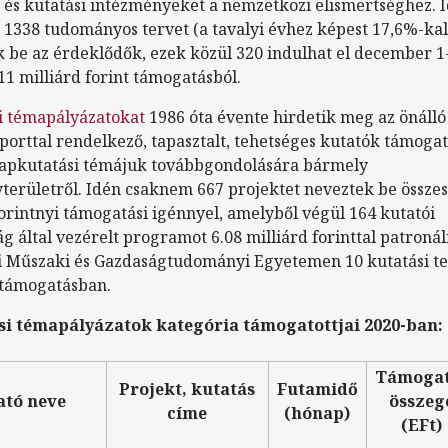
 és kutatási intézményeket a nemzetközi elismertséghez. 
 1338 tudományos tervet (a tavalyi évhez képest 17,6%-kal
k be az érdeklődők, ezek közül 320 indulhat el december 1-
1 milliárd forint támogatásból.
i témapályázatokat
1986 óta évente hirdetik meg az önálló
porttal rendelkező, tapasztalt, tehetséges kutatók támogat
lapkutatási témájuk továbbgondolására bármely
erületről. Idén csaknem 667 projektet neveztek be összes
forintnyi támogatási igénnyel, amelyből végül 164 kutatói
ág által vezérelt programot 6.08 milliárd forinttal patronál
 Műszaki és Gazdaságtudományi Egyetemen 10 kutatási te
 támogatásban.
si témapályázatok kategória támogatottjai 2020-ban:
Támogat
Projekt, kutatás
Futamidő
ató neve
összeg
címe
(hónap)
(EFt)