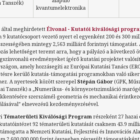
alapuló
a Tanszék)
kvantumelektronika
által meghirdetett
Élvonal - Kutatói kiválósági progr
 9 kutatócsoport-vezető nyert el egyenként 200 és 300 mill
összességében mintegy 2,563 milliárd forintnyi támogatást. 
ozás lehetőséget teremt arra, hogy a pályázó a következő ö
ágszínvonalú eredményeket ígérő kutatási projektet valós
zágon, amely hozzásegíti az Európai Kutatási Tanács (ERC)
ésre kerülő kutatás-támogatási programokban való siker
hez. A nyertesek között szerepel
Stépán Gábor
(GPK, Műs
ai Tanszék) a „Numerikus- és környezetszimuláció maróg
kkentésére szerszámél-geometria és mechanikai érintkez
álásával” elnevezésű kezdeményezésével.
vi
Tématerületi Kiválósági Program
részeként 27 hazai
 kutatóintézet 92 tématerületi kutatását csaknem 43.9 milli
támogatta a Nemzeti Kutatási, Fejlesztési és Innovációs Ala
 2.600.000.000 forint összegben részesült támogatásként