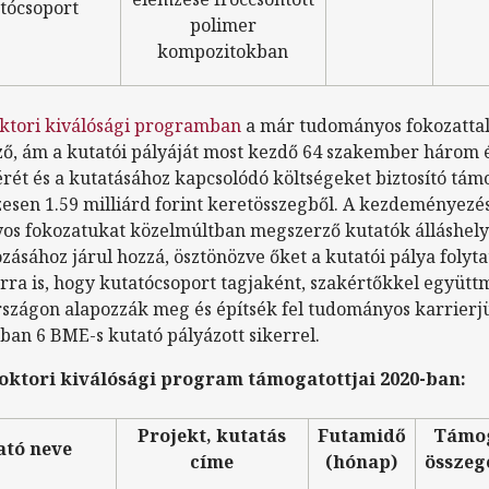
tócsoport
polimer
kompozitokban
ktori kiválósági programban
a már tudományos fokozatta
ő, ám a kutatói pályáját most kezdő 64 szakember három 
érét és a kutatásához kapcsolódó költségeket biztosító tám
zesen 1.59 milliárd forint keretösszegből. A kezdeményezés
s fokozatukat közelmúltban megszerző kutatók álláshel
ozásához járul hozzá, ösztönözve őket a kutatói pálya folyta
rra is, hogy kutatócsoport tagjaként, szakértőkkel együt
zágon alapozzák meg és építsék fel tudományos karrierjü
ban 6 BME-s kutató pályázott sikerrel.
oktori kiválósági program támogatottjai 2020-ban:
Projekt, kutatás
Futamidő
Támo
ató neve
címe
(hónap)
összeg