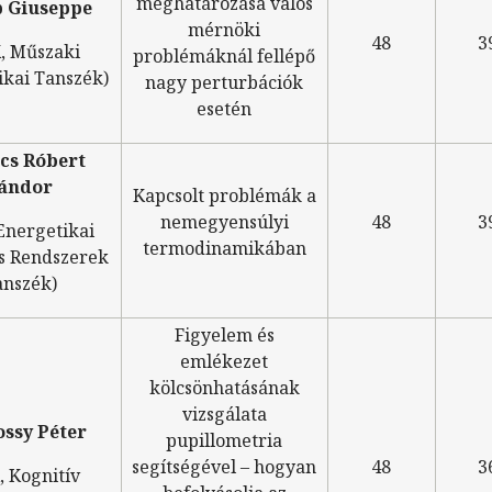
meghatározása valós
 Giuseppe
mérnöki
48
3
, Műszaki
problémáknál fellépő
kai Tanszék)
nagy perturbációk
esetén
cs Róbert
ándor
Kapcsolt problémák a
nemegyensúlyi
48
3
Energetikai
termodinamikában
s Rendszerek
anszék)
Figyelem és
emlékezet
kölcsönhatásának
vizsgálata
ossy Péter
pupillometria
segítségével – hogyan
48
3
, Kognitív