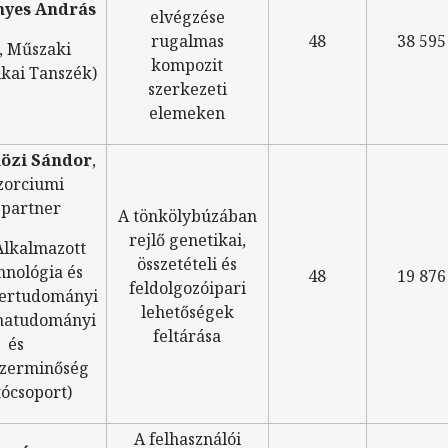
nyes András
elvégzése
rugalmas
48
38 595
, Műszaki
kompozit
kai Tanszék)
szerkezeti
elemeken
özi Sándor
,
zorciumi
spartner
A tönkölybúzában
rejlő genetikai,
Alkalmazott
összetételi és
hnológia és
48
19 876
feldolgozóipari
zertudományi
lehetőségek
natudományi
feltárása
és
szerminőség
ócsoport)
A felhasználói