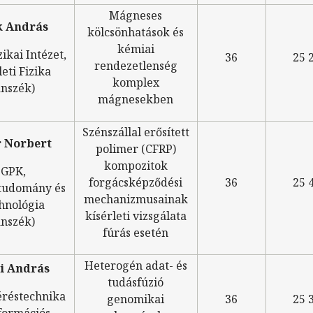
Mágneses
k András
kölcsönhatások és
kémiai
zikai Intézet,
36
25 
rendezetlenség
eti Fizika
komplex
nszék)
mágnesekben
Szénszállal erősített
r Norbert
polimer (CFRP)
kompozitok
(GPK,
forgácsképződési
36
25 
tudomány és
mechanizmusainak
hnológia
kísérleti vizsgálata
nszék)
fúrás esetén
Heterogén adat- és
i András
tudásfúzió
éréstechnika
genomikai
36
25 
formációs