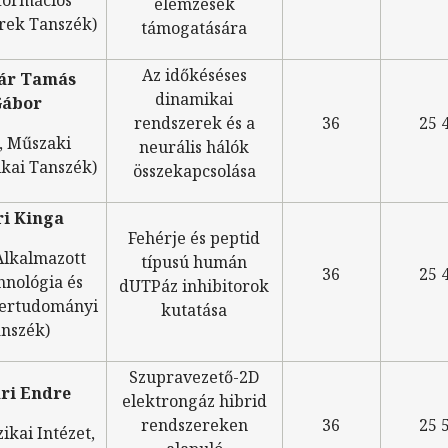
elemzések
rek Tanszék)
támogatására
Az időkéséses
ár Tamás
dinamikai
ábor
rendszerek és a
36
25 
, Műszaki
neurális hálók
kai Tanszék)
összekapcsolása
ri Kinga
Fehérje és peptid
Alkalmazott
típusú humán
36
25 
hnológia és
dUTPáz inhibitorok
zertudományi
kutatása
nszék)
Szupravezető-2D
ri Endre
elektrongáz hibrid
rendszereken
36
25 
zikai Intézet,