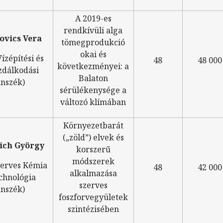
A 2019-es
rendkívüli alga
ovics Vera
tömegprodukció
okai és
ízépítési és
48
48 000
következményei: a
zdálkodási
Balaton
nszék)
sérülékenysége a
változó klímában
Környezetbarát
(„zöld”) elvek és
ich György
korszerű
módszerek
zerves Kémia
48
42 000
alkalmazása
chnológia
szerves
nszék)
foszforvegyületek
szintézisében