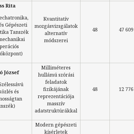
ss Rita
echatronika,
Kvantitatív
és Gépészeti
mozgásvizsgálatok
48
47 609
tika Tanszék
alternatív
mechanikai
módszerei
perációs
óközpont)
Milliméteres
ó József
hullámú szórási
feladatok
Szélessávú
fizikájának
48
12 776
özlés és
reprezentációja
mosságtan
masszív
nszék)
adatstruktúrákkal
Modern gépészeti
kísérletek