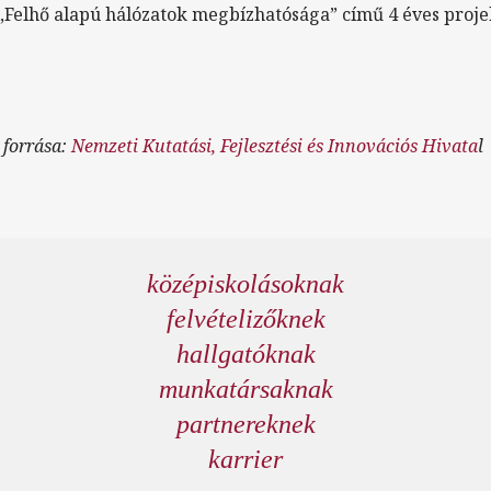
„Felhő alapú hálózatok megbízhatósága” című 4 éves projek
 forrása:
Nemzeti Kutatási, Fejlesztési és Innovációs Hivata
l
középiskolásoknak
felvételizőknek
hallgatóknak
munkatársaknak
partnereknek
karrier