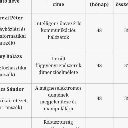
ató neve
címe
(hónap)
össz
czi Péter
Intelligens önvezérlő
ávközlési és
kommunikációs
48
3
nformatikai
hálózatok
anszék)
ny Balázs
Iterált
függvényrendszerek
48
3
ztochasztika
dimenzióelmélete
anszék)
A mágneselektromos
cs Sándor
domének
48
3
zikai Intézet,
megjelenítése és
a Tanszék)
manipulálása
Robusztusság