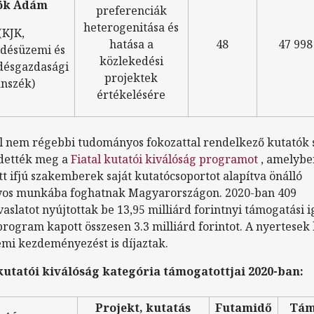
ök Ádám
preferenciák
heterogenitása és
(KJK,
hatása a
48
47 998
désüzemi és
közlekedési
désgazdasági
projektek
nszék)
értékelésére
l nem régebbi tudományos fokozattal rendelkező kutatók
dették meg a
Fiatal kutatói kiválóság programot
, amelybe
t ifjú szakemberek saját kutatócsoportot alapítva önálló
os munkába foghatnak Magyarországon. 2020-ban 409
vaslatot nyújtottak be 13,95 milliárd forintnyi támogatási i
program kapott összesen 3.3 milliárd forintot. A nyertesek 
i kezdeményezést is díjaztak.
 kutatói kiválóság kategória támogatottjai 2020-ban:
Projekt, kutatás
Futamidő
Tám