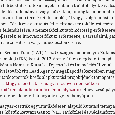
 felsőoktatási intézmények és állami kutatóhelyek kiváló
jelentős tudományos vagy műszaki újdonságtartalommal r
hasznosítható terméket, technológiát vagy szolgáltatást kif
ben. Törekszik a kutatás feltételrendszer tökéletesítésére,
s fellendítésére, a nemzetközi kutatói közösség erősítésére
jlesztési és innovációs fókusz erősítésére, a társadalmi, ga
i hasznosításra vagy ennek ösztönzésére.
an Science Fund (FWF) és az Országos Tudományos Kutatás
amok (OTKA) között 2012. április 10-én megkötött, majd 
ként a Nemzeti Kutatási, Fejlesztési és Innovációs Hivatal
ével továbbvitt Lead Agency megállapodás keretében mag
utatócsoportok közös alapkutatási projektjének támogatás
n a
Magyar-osztrák és magyar-szlovén nemzetközi
ödésen alapuló kutatási témapályázatok
elnevezésű pályá
keretében lehetett támogatási igényt benyújtani.
magyar-osztrák együttműködésen alapuló kutatási témapá
res, köztük
Rétvári Gábor
(VIK, Távközlési és Médiainform