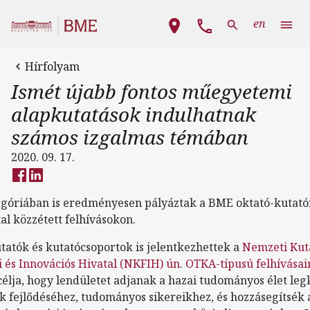
Ugrás a tartalomra
Fő navigáció
en
Hírfolyam
Ismét újabb fontos műegyetemi
alapkutatások indulhatnak
számos izgalmas témában
2020. 09. 17.
góriában is eredményesen pályáztak a BME oktató-kutatói
al közzétett felhívásokon.
tatók és kutatócsoportok is jelentkezhettek a
Nemzeti Kuta
si és Innovációs Hivatal (NKFIH) ún. OTKA-típusú felhívásai
élja, hogy lendületet adjanak a hazai tudományos élet leg
k fejlődéséhez, tudományos sikereikhez, és hozzásegítsék