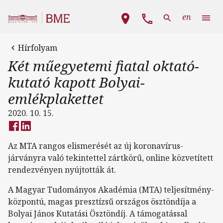
Ugrás a tartalomra
Fő navigáció
en
Hírfolyam
Két műegyetemi fiatal oktató-
kutató kapott Bolyai-
emlékplakettet
2020. 10. 15.
Az MTA rangos elismerését az új koronavírus-
járványra való tekintettel zártkörű, online közvetített
rendezvényen nyújtották át.
A Magyar Tudományos Akadémia (MTA) teljesítmény-
központú, magas presztízsű országos ösztöndíja a
Bolyai János Kutatási Ösztöndíj. A támogatással