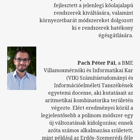
fejlesztett a jelenlegi kőolajalapú
rendszerek kiváltására, valamint
környezetbarát módszereket dolgozott
ki e rendszerek hatékony
égésgátlására.
Pach Péter Pál
, a BME
Villamosmérnöki és Informatikai Kar
(VIK) Számítástudományi és
Információelméleti Tanszékének
egyetemi docense, aki kutatásait az
aritmetikai kombinatorika területén
végezte. Elért eredményei közül a
legjelentősebb a polinom módszer egy
új változatának kidolgozása; ennek
azóta számos alkalmazása született,
mint például az Erdős–Szemerédi-féle