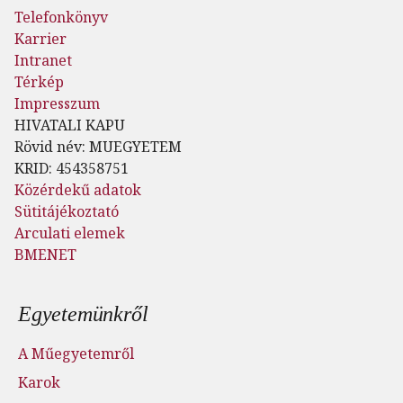
Telefonkönyv
Karrier
Intranet
Térkép
Impresszum
HIVATALI KAPU
Rövid név: MUEGYETEM
KRID: 454358751
Közérdekű adatok
Sütitájékoztató
Arculati elemek
BMENET
Lábléc menü
Egyetemünkről
A Műegyetemről
Karok