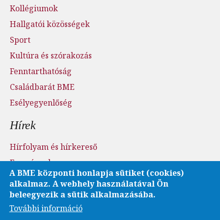
Kollégiumok
Hallgatói közösségek
Sport
Kultúra és szórakozás
Fenntarthatóság
Családbarát BME
Esélyegyenlőség
Hírek
Hírfolyam és hírkereső
Események
A BME központi honlapja sütiket (cookies)
Sajtószoba - sajtófigyelés
alkalmaz. A webhely használatával Ön
Karrier és pályázatok
beleegyezik a sütik alkalmazásába.
További információ
Fotó- és videótár