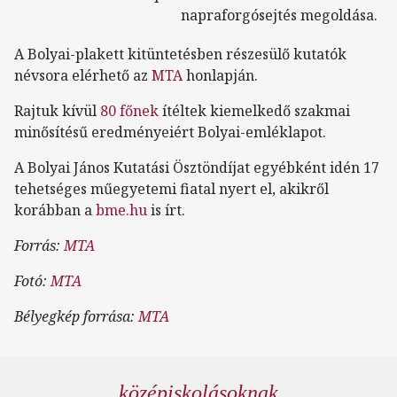
napraforgósejtés megoldása.
A Bolyai-plakett kitüntetésben részesülő kutatók
névsora elérhető az
MTA
honlapján.
Rajtuk kívül
80 főnek
ítéltek kiemelkedő szakmai
minősítésű eredményeiért Bolyai-emléklapot.
A Bolyai János Kutatási Ösztöndíjat egyébként idén 17
tehetséges műegyetemi fiatal nyert el, akikről
korábban a
bme.hu
is írt.
Forrás:
MTA
Fotó:
MTA
Bélyegkép forrása:
MTA
középiskolásoknak