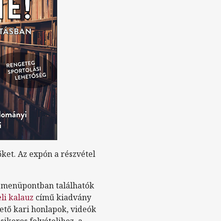
ket. Az expón a részvétel
menüpontban találhatók
li kalauz
című kiadvány
ető kari honlapok, videók
ikeres felvételihez, a