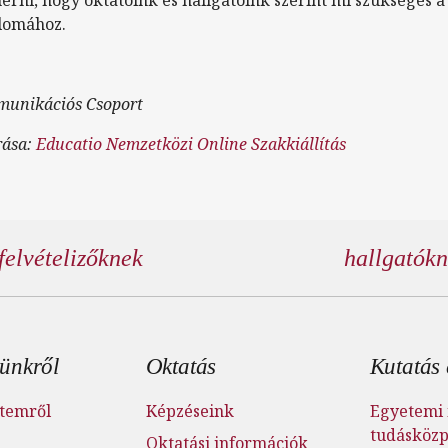
lomához.
munikációs Csoport
rása:
Educatio Nemzetközi Online Szakkiállítás
felvételizőknek
hallgatók
éc menü
ünkről
Oktatás
Kutatás 
temről
Képzéseink
Egyetemi 
tudásköz
Oktatási információk