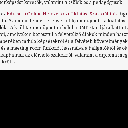
esterképzést keresők, valamint a szülők és a pedagógusok.
t az
Educatio Online Nemzetközi Oktatási Szakkiállítás
digi
ó. Az online felületre lépve két fő menüpont – a kiállítás 
ők. A kiállítás menüponton belül a BME standjára kattintv
ei, amelyeken keresztül a felvételiző diákok minden hasz
mberében induló képzésekről és a felvételi követelmények
és a meeting room funkciót használva a hallgatóktól és ok
 kaphatnak az elérhető szakokról, valamint a diploma meg
kről is.