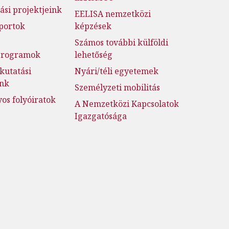
ási projektjeink
EELISA nemzetközi
portok
képzések
Számos további külföldi
jprogramok
lehetőség
kutatási
Nyári/téli egyetemek
ink
Személyzeti mobilitás
s folyóiratok
A Nemzetközi Kapcsolatok
Igazgatósága