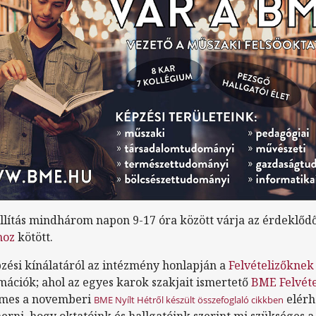
állítás mindhárom napon 9-17 óra között várja az érdeklődő
hoz
kötött.
ési kínálatáról az intézmény honlapján a
Felvételizőknek
ációk; ahol az egyes karok szakjait ismertető
BME Felvéte
demes a novemberi
elérh
BME Nyílt Hétről készült összefoglaló cikkben
rni, hogy oktatóink és hallgatóink szerint mi szükséges a s