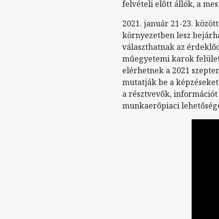
felvételi előtt állók, a m
2021. január 21-23. közöt
környezetben lesz bejárhat
választhatnak az érdeklőd
műegyetemi karok felület
elérhetnek a 2021 szepte
mutatják be a képzéseket 
a résztvevők, információt
munkaerőpiaci lehetősége