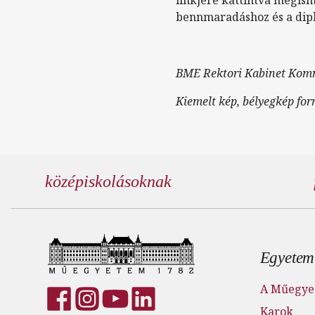
bennmaradáshoz és a dip
BME Rektori Kabinet Kom
Kiemelt kép, bélyegkép for
középiskolásoknak
Lábl
Egyetem
A Műegye
Karok