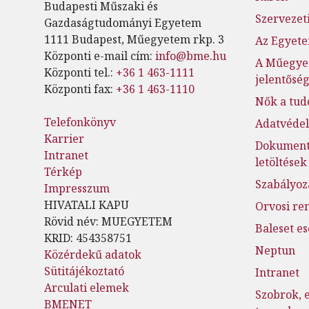
Budapesti Műszaki és
Szervezeti
Gazdaságtudományi Egyetem
1111 Budapest, Műegyetem rkp. 3
Az Egyete
Központi e-mail cím:
info@bme.hu
A Műegye
Központi tel.:
+36 1 463-1111
jelentősé
Központi fax:
+36 1 463-1110
Nők a tu
Telefonkönyv
Adatvéde
Karrier
Dokumen
Intranet
letöltések
Térkép
Szabályoz
Impresszum
HIVATALI KAPU
Orvosi re
Rövid név: MUEGYETEM
Baleset e
KRID: 454358751
Neptun
Közérdekű adatok
Sütitájékoztató
Intranet
Arculati elemek
Szobrok, 
BMENET