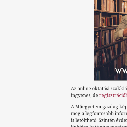
Az online oktatási szakki
ingyenes, de
regisztráció
A Műegyetem gazdag képz
meg a legfontosabb inform
is letölthető. Szintén ér
linkjére kattintva megisme