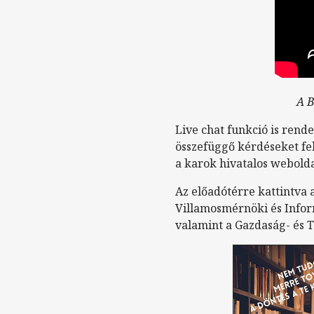
A B
Live chat funkció is rende
összefüggő kérdéseket fel
a karok hivatalos webolda
Az előadótérre kattintva 
Villamosmérnöki és Infor
valamint a Gazdaság- és 