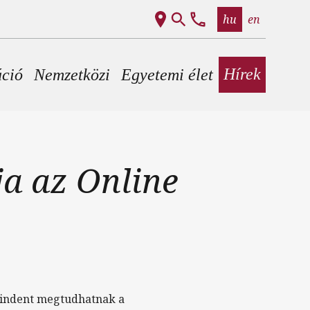
hu
en
Hírek
áció
Nemzetközi
Egyetemi élet
ja az Online
mindent megtudhatnak a