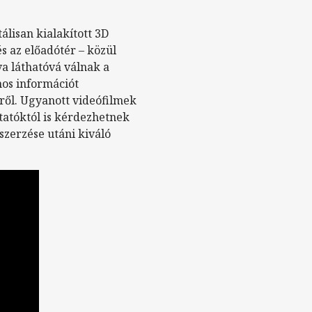
tálisan kialakított 3D
és az előadótér – közül
a láthatóvá válnak a
nos információt
ről. Ugyanott videófilmek
tatóktól is kérdezhetnek
szerzése utáni kiváló