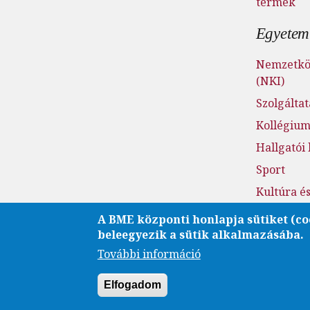
termek
Egyetemi
Nemzetköz
(NKI)
Szolgálta
Kollégiu
Hallgatói
Sport
Kultúra é
Fenntarth
A BME központi honlapja sütiket (co
beleegyezik a sütik alkalmazásába.
Családba
További információ
Esélyegye
Elfogadom