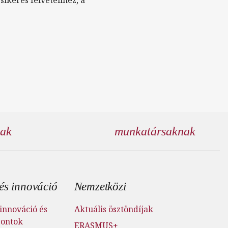
nak
munkatársaknak
és innováció
Nemzetközi
innováció és
Aktuális ösztöndíjak
pontok
ERASMUS+