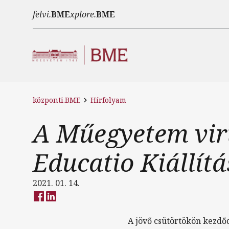
Ugrás a tartalomra
felvi.
BME
xplore.
BME
központi.BME
Hírfolyam
A Műegyetem virt
Educatio Kiállítá
2021. 01. 14.
A jövő csütörtökön kezd