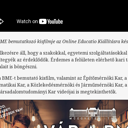
ME bemutatkozó kisfilmje az Online Educatio Kiállításra kés
lkezésre áll, hogy a szakokkal, egyetemi szolgáltatásokkal 
tegyék az érdeklődők. Érdemes a felületen elérhető kari t
lait is böngészni.
a BME-t bemutató kisfilm, valamint az Építőmérnöki Kar, 
matikai Kar, a Közlekedésmérnöki és Járműmérnöki Kar, 
Társadalomtudományi Kar videójai is megtekinthetők.