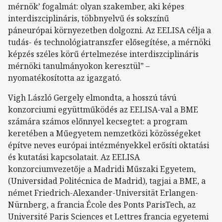
mérnök’ fogalmát: olyan szakember, aki képes
interdiszciplináris, többnyelvű és sokszínű
páneurópai környezetben dolgozni. Az EELISA célja a
tudás- és technológiatranszfer elősegítése, a mérnöki
képzés széles körű értelmezése interdiszciplináris
mérnöki tanulmányokon keresztül” –
nyomatékosította az igazgató.
Vigh László Gergely elmondta, a hosszú távú
konzorciumi együttműködés az EELISA-val a BME
számára számos előnnyel kecsegtet: a program
keretében a Műegyetem nemzetközi közösségeket
építve neves európai intézményekkel erősíti oktatási
és kutatási kapcsolatait. Az EELISA
konzorciumvezetője a Madridi Műszaki Egyetem,
(Universidad Politécnica de Madrid), tagjai a BME, a
német Friedrich-Alexander-Universität Erlangen-
Nürnberg, a francia École des Ponts ParisTech, az
Université Paris Sciences et Lettres francia egyetemi