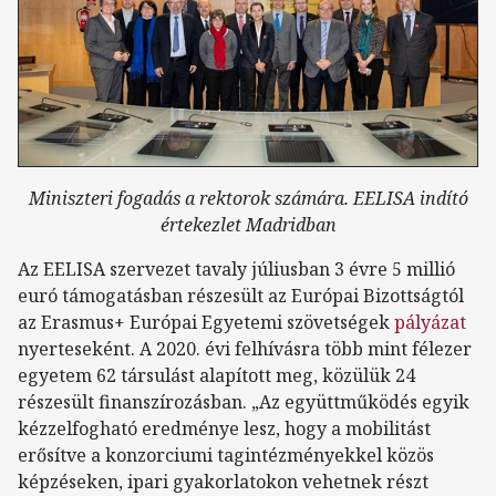
Miniszteri fogadás a rektorok számára. EELISA indító
értekezlet Madridban
Az EELISA szervezet tavaly júliusban 3 évre 5 millió
euró támogatásban részesült az Európai Bizottságtól
az Erasmus+ Európai Egyetemi szövetségek
pályázat
nyerteseként. A 2020. évi felhívásra több mint félezer
egyetem 62 társulást alapított meg, közülük 24
részesült finanszírozásban. „Az együttműködés egyik
kézzelfogható eredménye lesz, hogy a mobilitást
erősítve a konzorciumi tagintézményekkel közös
képzéseken, ipari gyakorlatokon vehetnek részt