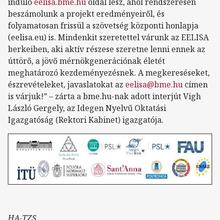
induló
eelisa.bme.hu
oldal lesz, ahol rendszeresen
beszámolunk a projekt eredményeiről, és
folyamatosan frissül a szövetség központi honlapja
(eelisa.eu) is. Mindenkit szeretettel várunk az EELISA
berkeiben, aki aktív részese szeretne lenni ennek az
úttörő, a jövő mérnökgenerációnak életét
meghatározó kezdeményezésnek. A megkereséseket,
észrevételeket, javaslatokat az
eelisa@bme.hu
címen
is várjuk!” – zárta a bme.hu-nak adott interjút Vigh
László Gergely, az Idegen Nyelvű Oktatási
Igazgatóság (Rektori Kabinet) igazgatója.
HA-TZS