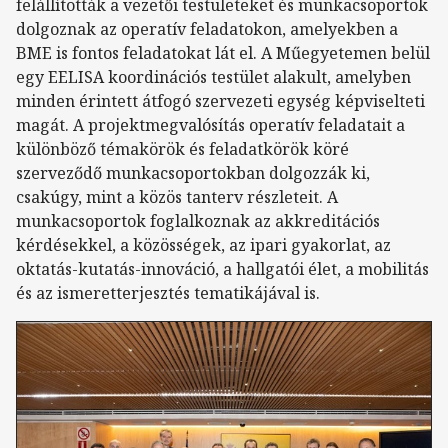
felállították a vezetői testületeket és munkacsoportok
dolgoznak az operatív feladatokon, amelyekben a
BME is fontos feladatokat lát el. A Műegyetemen belül
egy EELISA koordinációs testület alakult, amelyben
minden érintett átfogó szervezeti egység képviselteti
magát. A projektmegvalósítás operatív feladatait a
különböző témakörök és feladatkörök köré
szerveződő munkacsoportokban dolgozzák ki,
csakúgy, mint a közös tanterv részleteit. A
munkacsoportok foglalkoznak az akkreditációs
kérdésekkel, a közösségek, az ipari gyakorlat, az
oktatás-kutatás-innováció, a hallgatói élet, a mobilitás
és az ismeretterjesztés tematikájával is.