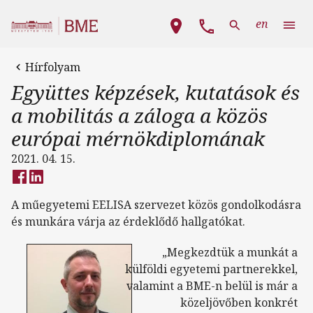
Ugrás a tartalomra
Fő navigáció
en
Hírfolyam
Együttes képzések, kutatások és
a mobilitás a záloga a közös
európai mérnökdiplomának
2021. 04. 15.
A műegyetemi EELISA szervezet közös gondolkodásra
és munkára várja az érdeklődő hallgatókat.
„Megkezdtük a munkát a
külföldi egyetemi partnerekkel,
valamint a BME-n belül is már a
közeljövőben konkrét