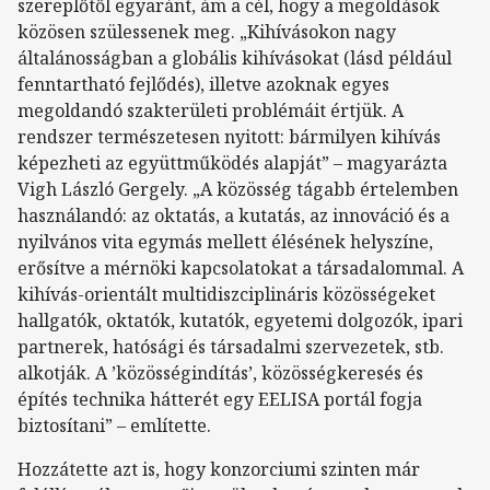
szereplőtől egyaránt, ám a cél, hogy a megoldások
közösen szülessenek meg. „Kihívásokon nagy
általánosságban a globális kihívásokat (lásd például
fenntartható fejlődés), illetve azoknak egyes
megoldandó szakterületi problémáit értjük. A
rendszer természetesen nyitott: bármilyen kihívás
képezheti az együttműködés alapját” – magyarázta
Vigh László Gergely. „A közösség tágabb értelemben
használandó: az oktatás, a kutatás, az innováció és a
nyilvános vita egymás mellett élésének helyszíne,
erősítve a mérnöki kapcsolatokat a társadalommal. A
kihívás-orientált multidiszciplináris közösségeket
hallgatók, oktatók, kutatók, egyetemi dolgozók, ipari
partnerek, hatósági és társadalmi szervezetek, stb.
alkotják. A ’közösségindítás’, közösségkeresés és
építés technika hátterét egy EELISA portál fogja
biztosítani” – említette.
Hozzátette azt is, hogy konzorciumi szinten már