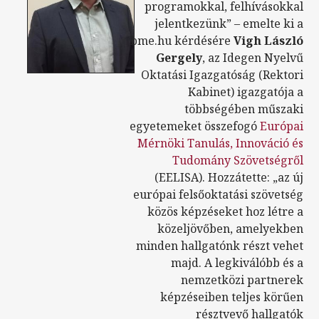
programokkal, felhívásokkal
jelentkezünk” – emelte ki a
bme.hu kérdésére
Vigh László
Gergely
, az Idegen Nyelvű
Oktatási Igazgatóság (Rektori
Kabinet) igazgatója a
többségében műszaki
egyetemeket összefogó
Európai
Mérnöki Tanulás, Innováció és
Tudomány Szövetségről
(EELISA). Hozzátette: „az új
európai felsőoktatási szövetség
közös képzéseket hoz létre a
közeljövőben, amelyekben
minden hallgatónk részt vehet
majd. A legkiválóbb és a
nemzetközi partnerek
képzéseiben teljes körűen
résztvevő hallgatók