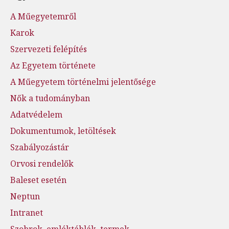
A Műegyetemről
Karok
Szervezeti felépítés
Az Egyetem története
A Műegyetem történelmi jelentősége
Nők a tudományban
Adatvédelem
Dokumentumok, letöltések
Szabályozástár
Orvosi rendelők
Baleset esetén
Neptun
Intranet
Szobrok, emléktáblák, termek