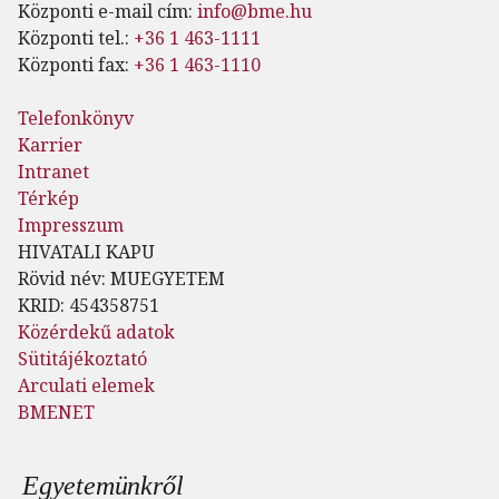
Központi e-mail cím:
info@bme.hu
Központi tel.:
+36 1 463-1111
Központi fax:
+36 1 463-1110
Telefonkönyv
Karrier
Intranet
Térkép
Impresszum
HIVATALI KAPU
Rövid név: MUEGYETEM
KRID: 454358751
Közérdekű adatok
Sütitájékoztató
Arculati elemek
BMENET
Lábléc menü
Egyetemünkről