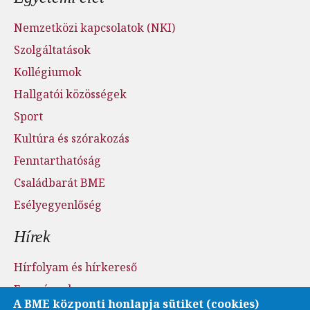
Nemzetközi kapcsolatok (NKI)
Szolgáltatások
Kollégiumok
Hallgatói közösségek
Sport
Kultúra és szórakozás
Fenntarthatóság
Családbarát BME
Esélyegyenlőség
Hírek
Hírfolyam és hírkereső
Események
A BME központi honlapja sütiket (cookies)