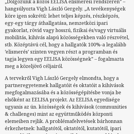
„Dolgozunk a közös EELISA elismerési rendszeren” –
hangsúlyozta Vigh László Gergely. „A tevékenységek
köre igen sokrétű: lehet teljes képzés, részképzés,
egy-egy tárgy áthallgatása, nemzetközi ipari
gyakorlat, rövid vagy hosszú, fizikai és/vagy virtuális
mobilitás, kihívás alapú közösségekben való részvétel,
stb. Középtávú cél, hogy a hallgatók 100%-a legalább
’elismerés’ szinten vegyen részt a programban és
tagja legyen egy EELISA közösségnek” – fogalmazta
meg a közeljövő céljairól.
A tervekről Vigh László Gergely elmondta, hogy a
partneregyetemek hallgatóit és oktatóit a kihívások
megfogalmazásába és a közösségépítésbe vonja be
elsőként az EELISA projekt. Az EELISA egyedisége
ugyanis az ún. közösségek és kihívások (communities
& challenges) mint az együttműködés központi
elemeiben rejlik. A problémafelvetések bárhonnan
érkezhetnek: hallgatótól, oktatótól, kutatótól, ipari