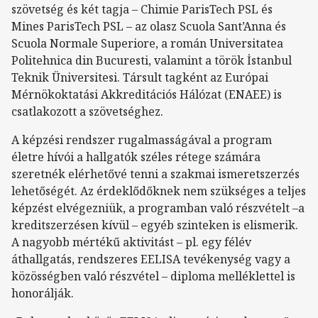
szövetség és két tagja – Chimie ParisTech PSL és
Mines ParisTech PSL – az olasz Scuola Sant’Anna és
Scuola Normale Superiore, a román Universitatea
Politehnica din Bucuresti, valamint a török İstanbul
Teknik Üniversitesi. Társult tagként az Európai
Mérnökoktatási Akkreditációs Hálózat (ENAEE) is
csatlakozott a szövetséghez.
A képzési rendszer rugalmasságával a program
életre hívói a hallgatók széles rétege számára
szeretnék elérhetővé tenni a szakmai ismeretszerzés
lehetőségét. Az érdeklődőknek nem szükséges a teljes
képzést elvégezniük, a programban való részvételt –a
kreditszerzésen kívül – egyéb szinteken is elismerik.
A nagyobb mértékű aktivitást – pl. egy félév
áthallgatás, rendszeres EELISA tevékenység vagy a
közösségben való részvétel – diploma melléklettel is
honorálják.