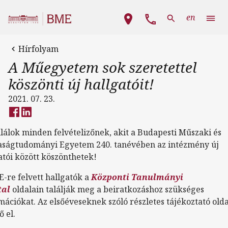
Ugrás a tartalomra
Fő navigáció
en
Hírfolyam
A Műegyetem sok szeretettel
köszönti új hallgatóit!
2021. 07. 23.
lálok minden felvételizőnek, akit a Budapesti Műszaki és
ságtudományi Egyetem 240. tanévében az intézmény új
atói között köszönthetek!
-re felvett hallgatók a
Központi Tanulmányi
tal
oldalain találják meg a beiratkozáshoz szükséges
mációkat. Az elsőéveseknek szóló részletes tájékoztató old
ő el.