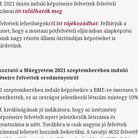
 2021 őszén induló képzéseire felvettek felvételi
számai
itt találhatók meg
.
felvételi lehetőségekről
itt tájékozódhat
. Felhívjuk a
lmet, hogy a mostani pótfelvételi eljárásban alapképzési
aink nagy részén állami ösztöndíjas képzéseket is
irdetünk.
koztató a Műegyetem 2021 szeptemberében induló
éseire felvettek eredményeiről
1 szeptemberében induló képzésekre a BME-re összesen 1
lentkeztek, ez az országos jelentkezői létszám mintegy 10%
 kiválóságának jó indikátora, hogy az intézmény
épzéseire felvételt nyert jelentkezők létszáma és
pontszáma is nőtt. Továbbra is csak nagyon jó felvételi
zámmal lehetett hozzánk bekerülni. A tavalyi 4632 felvett