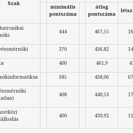
Szak
minimális
átlag
léts
pontszáma
pontszáma
hatronikai
444
467,55
1
nöki
yészmérnöki
370
436,82
1
ka
400
461,9
4
nökinformatikus
385
438,06
6
tészmérnöki
408
440,53
1
tatlan)
zetközi
400
430,92
1
dálkodás