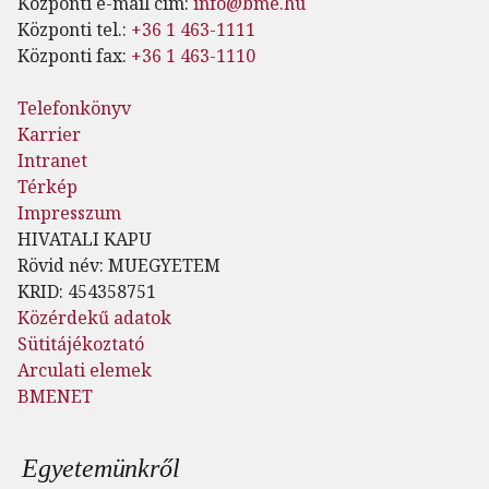
Központi e-mail cím:
info@bme.hu
Központi tel.:
+36 1 463-1111
Központi fax:
+36 1 463-1110
Telefonkönyv
Karrier
Intranet
Térkép
Impresszum
HIVATALI KAPU
Rövid név: MUEGYETEM
KRID: 454358751
Közérdekű adatok
Sütitájékoztató
Arculati elemek
BMENET
Lábléc menü
Egyetemünkről