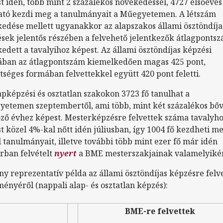
t idén, több mint 2 százalékos növekedéssel, 4727 elsőéves
ató kezdi meg a tanulmányait a Műegyetemen. A létszám
edése mellett ugyanakkor az alapszakos állami ösztöndíja
sek jelentős részében a felvehető jelentkezők átlagponts
edett a tavalyihoz képest. Az állami ösztöndíjas képzési
ban az átlagpontszám kiemelkedően magas 425 pont,
tséges formában felvettekkel együtt 420 pont feletti.
apképzési és osztatlan szakokon 3723 fő tanulhat a
etemen szeptembertől, ami több, mint két százalékos bőv
őző évhez képest. Mesterképzésre felvettek száma tavalyh
t közel 4%-kal nőtt idén júliusban, így 1004 fő kezdheti m
l tanulmányait, illetve további több mint ezer fő már idén
rban felvételt
nyert
a BME mesterszakjainak valamelyiké
y reprezentatív példa az állami ösztöndíjas képzésre felv
ényéről (nappali alap- és osztatlan képzés):
BME-re felvettek