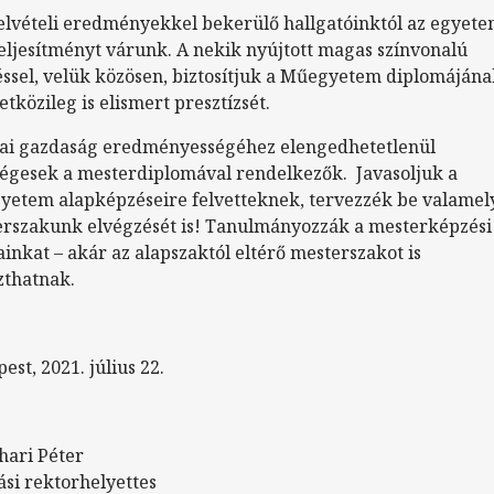
felvételi eredményekkel bekerülő hallgatóinktól az egyet
 teljesítményt várunk. A nekik nyújtott magas színvonalú
ssel, velük közösen, biztosítjuk a Műegyetem diplomájána
tközileg is elismert presztízsét.
ai gazdaság eredményességéhez elengedhetetlenül
égesek a mesterdiplomával rendelkezők. Javasoljuk a
etem alapképzéseire felvetteknek, tervezzék be valamel
rszakunk elvégzését is! Tanulmányozzák a mesterképzési
ainkat – akár az alapszaktól eltérő mesterszakot is
zthatnak.
est, 2021. július 22.
ihari Péter
ási rektorhelyettes