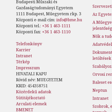
Budapesti Műszaki és
Szervezeti
Gazdaságtudományi Egyetem
1111 Budapest, Műegyetem rkp. 3
Az Egyete
Központi e-mail cím:
info@bme.hu
A Műegye
Központi tel.:
+36 1 463-1111
jelentősé
Központi fax:
+36 1 463-1110
Nők a tu
Telefonkönyv
Adatvéde
Karrier
Dokumen
Intranet
letöltések
Térkép
Szabályoz
Impresszum
HIVATALI KAPU
Orvosi re
Rövid név: MUEGYETEM
Baleset e
KRID: 454358751
Neptun
Közérdekű adatok
Sütitájékoztató
Intranet
Arculati elemek
Szobrok, 
BMENET