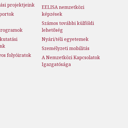
ási projektjeink
EELISA nemzetközi
portok
képzések
Számos további külföldi
jprogramok
lehetőség
kutatási
Nyári/téli egyetemek
ink
Személyzeti mobilitás
s folyóiratok
A Nemzetközi Kapcsolatok
Igazgatósága