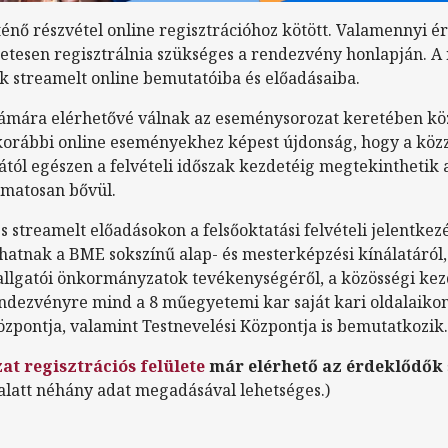
énő részvétel online regisztrációhoz kötött. Valamennyi é
etesen regisztrálnia szükséges a rendezvény honlapján. A 
k streamelt online bemutatóiba és előadásaiba.
számára elérhetővé válnak az eseménysorozat keretében köz
A korábbi online eseményekhez képest újdonság, hogy a közz
tól egészen a felvételi időszak kezdetéig megtekinthetik 
amatosan bővül.
s streamelt előadásokon a felsőoktatási felvételi jelentkez
hatnak a BME sokszínű alap- és mesterképzési kínálatáról
hallgatói önkormányzatok tevékenységéről, a közösségi k
ndezvényre mind a 8 műegyetemi kar saját kari oldalaikon 
zpontja, valamint Testnevelési Központja is bemutatkozik.
t regisztrációs felülete
már elérhető az érdeklődők
alatt néhány adat megadásával lehetséges.)