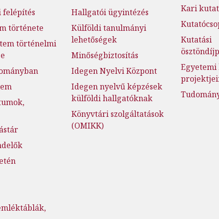
Kari kutat
 felépítés
Hallgatói ügyintézés
Kutatócso
m története
Külföldi tanulmányi
lehetőségek
Kutatási
tem történelmi
ösztöndí
ge
Minőségbiztosítás
Egyetemi 
dományban
Idegen Nyelvi Központ
projektje
lem
Idegen nyelvű képzések
Tudományo
külföldi hallgatóknak
tumok,
Könyvtári szolgáltatások
(OMIKK)
ástár
ndelők
setén
emléktáblák,