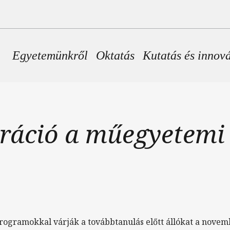
Fő navigáció
Egyetemünkről
Oktatás
Kutatás és innov
tráció a műegyetemi
programokkal várják a továbbtanulás előtt állókat a novem