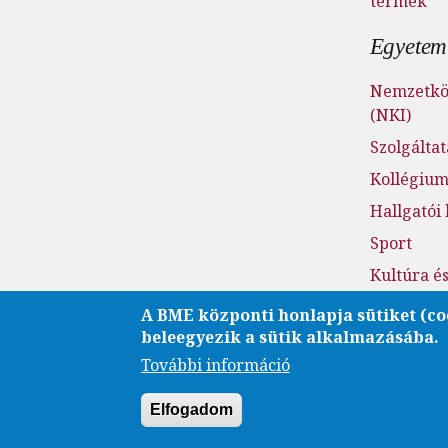
termek
Egyetemi
Nemzetköz
(NKI)
Szolgálta
Kollégiu
Hallgatói
Sport
Kultúra é
Fenntarth
A BME központi honlapja sütiket (co
beleegyezik a sütik alkalmazásába.
Családba
További információ
Esélyegye
Elfogadom