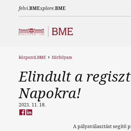
Ugrás a tartalomra
felvi.
BME
xplore.
BME
központi.BME
Hírfolyam
Elindult a regisz
Napokra!
2021. 11. 18.
A pályaválasztást segítő 