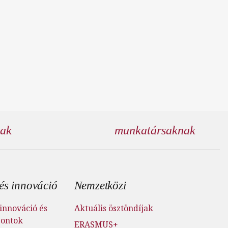
nak
munkatársaknak
és innováció
Nemzetközi
innováció és
Aktuális ösztöndíjak
pontok
ERASMUS+