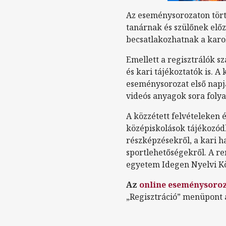
Az eseménysorozaton tört
tanárnak és szülőnek előz
becsatlakozhatnak a karo
Emellett a regisztrálók 
és kari tájékoztatók is. 
eseménysorozat első napjá
videós anyagok sora foly
A közzétett felvételeken é
középiskolások tájékozód
részképzésekről, a kari 
sportlehetőségekről. A re
egyetem Idegen Nyelvi Kö
Az
online eseménysoroza
„Regisztráció” menüpont 