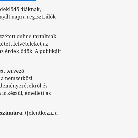
rdeklődő diáknak,
nyílt napra regisztrálók
zétett online tartalmak
étett felvételeket az
az érdeklődők. A publikált
ést tervező
, a nemzetközi
ezdeményezésekről és
is készül, emellett az
 számára.
(Jelentkezni a