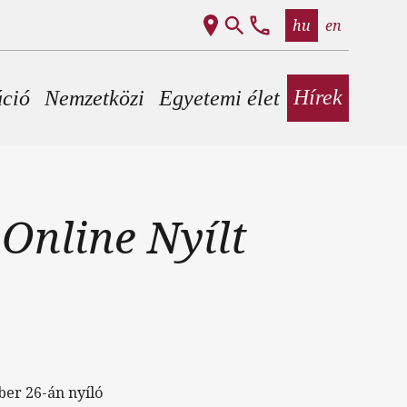
hu
en
Hírek
áció
Nemzetközi
Egyetemi élet
 Online Nyílt
ber 26-án nyíló