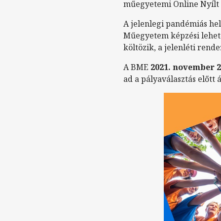
műegyetemi Online Nyílt
A jelenlegi pandémiás he
Műegyetem képzési lehetős
költözik, a jelenléti ren
A BME
2021. november 2
ad a pályaválasztás előtt