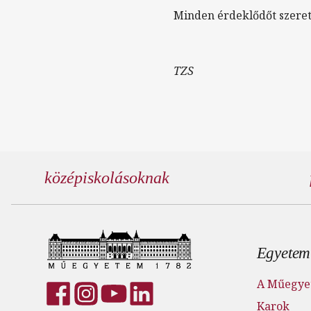
Minden érdeklődőt szeret
TZS
középiskolásoknak
Lábl
Egyetem
A Műegye
Karok