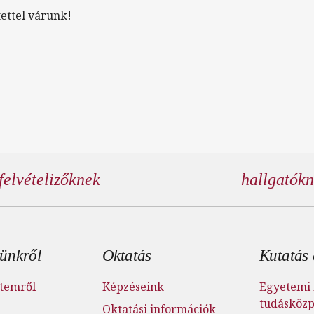
ettel várunk!
felvételizőknek
hallgatók
éc menü
ünkről
Oktatás
Kutatás 
temről
Képzéseink
Egyetemi 
tudásköz
Oktatási információk