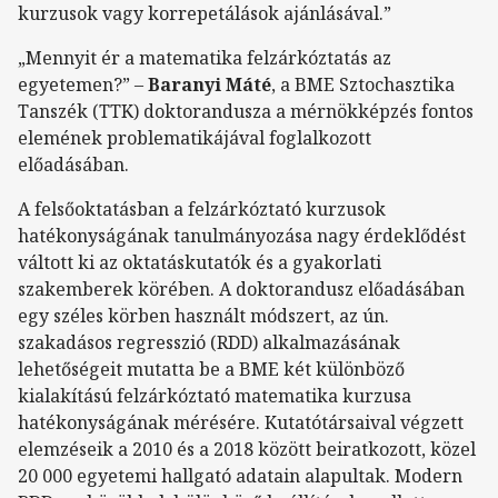
kurzusok vagy korrepetálások ajánlásával.”
„Mennyit ér a matematika felzárkóztatás az
egyetemen?” –
Baranyi Máté
, a BME Sztochasztika
Tanszék (TTK) doktorandusza a mérnökképzés fontos
elemének problematikájával foglalkozott
előadásában.
A felsőoktatásban a felzárkóztató kurzusok
hatékonyságának tanulmányozása nagy érdeklődést
váltott ki az oktatáskutatók és a gyakorlati
szakemberek körében. A doktorandusz előadásában
egy széles körben használt módszert, az ún.
szakadásos regresszió (RDD) alkalmazásának
lehetőségeit mutatta be a BME két különböző
kialakítású felzárkóztató matematika kurzusa
hatékonyságának mérésére. Kutatótársaival végzett
elemzéseik a 2010 és a 2018 között beiratkozott, közel
20 000 egyetemi hallgató adatain alapultak. Modern