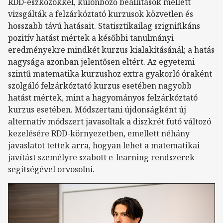
RDD-eszközökkel, különböző beállítások mellett
vizsgálták a felzárkóztató kurzusok közvetlen és
hosszabb távú hatásait. Statisztikailag szignifikáns
pozitív hatást mértek a későbbi tanulmányi
eredményekre mindkét kurzus kialakításánál; a hatás
nagysága azonban jelentősen eltért. Az egyetemi
szintű matematika kurzushoz extra gyakorló óraként
szolgáló felzárkóztató kurzus esetében nagyobb
hatást mértek, mint a hagyományos felzárkóztató
kurzus esetében. Módszertani újdonságként új
alternatív módszert javasoltak a diszkrét futó változó
kezelésére RDD-környezetben, emellett néhány
javaslatot tettek arra, hogyan lehet a matematikai
javítást személyre szabott e-learning rendszerek
segítségével orvosolni.