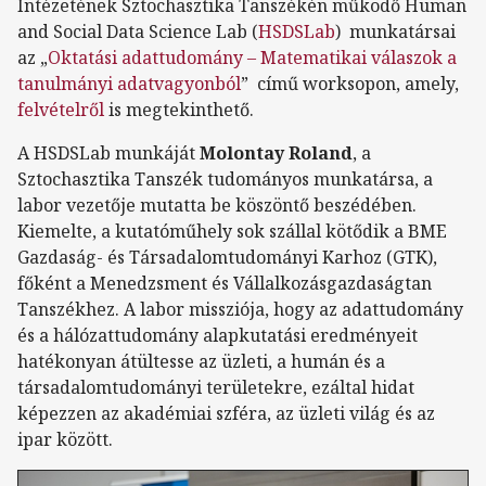
Intézetének Sztochasztika Tanszékén működő Human
and Social Data Science Lab (
HSDSLab
) munkatársai
az „
Oktatási adattudomány – Matematikai válaszok a
tanulmányi adatvagyonból
” című worksopon, amely,
felvételről
is megtekinthető.
A HSDSLab munkáját
Molontay Roland
, a
Sztochasztika Tanszék tudományos munkatársa, a
labor vezetője mutatta be köszöntő beszédében.
Kiemelte, a kutatóműhely sok szállal kötődik a BME
Gazdaság- és Társadalomtudományi Karhoz (GTK),
főként a Menedzsment és Vállalkozásgazdaságtan
Tanszékhez. A labor missziója, hogy az adattudomány
és a hálózattudomány alapkutatási eredményeit
hatékonyan átültesse az üzleti, a humán és a
társadalomtudományi területekre, ezáltal hidat
képezzen az akadémiai szféra, az üzleti világ és az
ipar között.