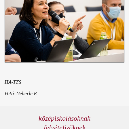
HA-TZS
Fotó: Geberle B.
középiskolásoknak
felvételizőknek