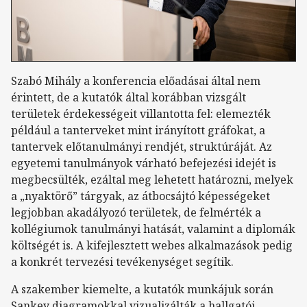
Szabó Mihály a konferencia előadásai által nem
érintett, de a kutatók által korábban vizsgált
területek érdekességeit villantotta fel: elemezték
például a tanterveket mint irányított gráfokat, a
tantervek előtanulmányi rendjét, struktúráját. Az
egyetemi tanulmányok várható befejezési idejét is
megbecsülték, ezáltal meg lehetett határozni, melyek
a „nyaktörő” tárgyak, az átbocsájtó képességeket
legjobban akadályozó területek, de felmérték a
kollégiumok tanulmányi hatását, valamint a diplomák
költségét is. A kifejlesztett webes alkalmazások pedig
a konkrét tervezési tevékenységet segítik.
A szakember kiemelte, a kutatók munkájuk során
Sankey diagramokkal vizualizálták a hallgatói