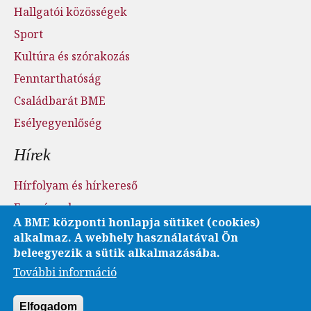
Hallgatói közösségek
Sport
Kultúra és szórakozás
Fenntarthatóság
Családbarát BME
Esélyegyenlőség
Hírek
Hírfolyam és hírkereső
Események
A BME központi honlapja sütiket (cookies)
Sajtószoba - sajtófigyelés
alkalmaz. A webhely használatával Ön
Karrier és pályázatok
beleegyezik a sütik alkalmazásába.
További információ
Fotó- és videótár
Elfogadom