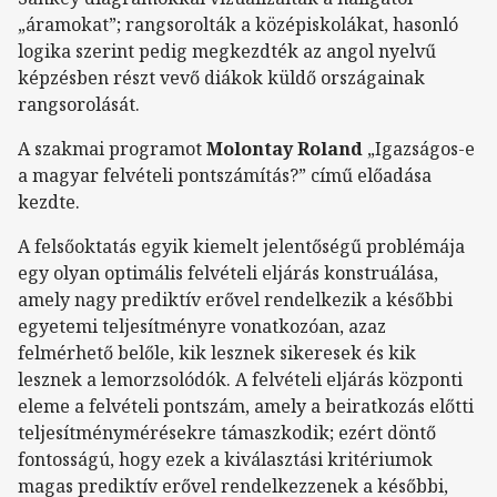
„áramokat”; rangsorolták a középiskolákat, hasonló
logika szerint pedig megkezdték az angol nyelvű
képzésben részt vevő diákok küldő országainak
rangsorolását.
A szakmai programot
Molontay Roland
„Igazságos-e
a magyar felvételi pontszámítás?” című előadása
kezdte.
A felsőoktatás egyik kiemelt jelentőségű problémája
egy olyan optimális felvételi eljárás konstruálása,
amely nagy prediktív erővel rendelkezik a későbbi
egyetemi teljesítményre vonatkozóan, azaz
felmérhető belőle, kik lesznek sikeresek és kik
lesznek a lemorzsolódók. A felvételi eljárás központi
eleme a felvételi pontszám, amely a beiratkozás előtti
teljesítménymérésekre támaszkodik; ezért döntő
fontosságú, hogy ezek a kiválasztási kritériumok
magas prediktív erővel rendelkezzenek a későbbi,