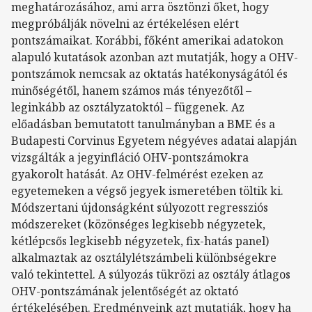
meghatározásához, ami arra ösztönzi őket, hogy
megpróbálják növelni az értékelésen elért
pontszámaikat. Korábbi, főként amerikai adatokon
alapuló kutatások azonban azt mutatják, hogy a OHV-
pontszámok nemcsak az oktatás hatékonyságától és
minőségétől, hanem számos más tényezőtől –
leginkább az osztályzatoktól – függenek. Az
előadásban bemutatott tanulmányban a BME és a
Budapesti Corvinus Egyetem négyéves adatai alapján
vizsgálták a jegyinfláció OHV-pontszámokra
gyakorolt hatását. Az OHV-felmérést ezeken az
egyetemeken a végső jegyek ismeretében töltik ki.
Módszertani újdonságként súlyozott regressziós
módszereket (közönséges legkisebb négyzetek,
kétlépcsős legkisebb négyzetek, fix-hatás panel)
alkalmaztak az osztálylétszámbeli különbségekre
való tekintettel. A súlyozás tükrözi az osztály átlagos
OHV-pontszámának jelentőségét az oktató
értékelésében. Eredményeink azt mutatják, hogy ha