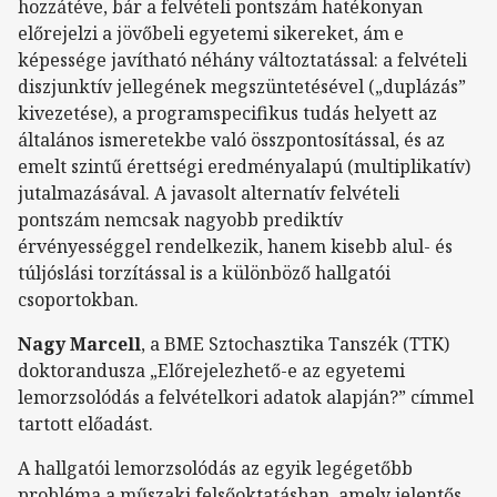
hozzátéve, bár a felvételi pontszám hatékonyan
előrejelzi a jövőbeli egyetemi sikereket, ám e
képessége javítható néhány változtatással: a felvételi
diszjunktív jellegének megszüntetésével („duplázás”
kivezetése), a programspecifikus tudás helyett az
általános ismeretekbe való összpontosítással, és az
emelt szintű érettségi eredményalapú (multiplikatív)
jutalmazásával. A javasolt alternatív felvételi
pontszám nemcsak nagyobb prediktív
érvényességgel rendelkezik, hanem kisebb alul- és
túljóslási torzítással is a különböző hallgatói
csoportokban.
Nagy Marcell
, a BME Sztochasztika Tanszék (TTK)
doktorandusza „Előrejelezhető-e az egyetemi
lemorzsolódás a felvételkori adatok alapján?” címmel
tartott előadást.
A hallgatói lemorzsolódás az egyik legégetőbb
probléma a műszaki felsőoktatásban, amely jelentős