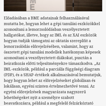
Előadásában a BME adatainak felhasználásával
mutatta be, hogyan lehet a gépi tanulási eszközökkel
azonosítani a lemorzsolódásban veszélyeztetett
hallgatókat, illetve, hogy az IML és az XAI eszközök
hogyan tudják támogatni az oktatás szereplőit a
lemorzsolódás előrejelzésében, valamint, hogy az
összetett gépi tanulási modellek hatékonyan képesek
azonosítani a veszélyeztetett diákokat, pusztán a
beiratkozás előtti teljesítményekre támaszkodva. „Az
IML-eszközök, például a parciális függőségi diagram
(PDP), és a SHAP-értékek alkalmazásával bemutatjuk,
hogy hogyan lehet az előrejelzéseket globálisan és
lokálisan, egyéni szinten értelmezhetővé tenni. Az
egyéni előrejelzések magyarázata nagyszerű
lehetőségeket nyit a személyre szabott
beavatkozásra, például a megfelelő felzárkóztató