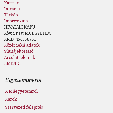
Karrier
Intranet
Térkép
Impresszum
HIVATALI KAPU
Rövid név: MUEGYETEM
KRID: 454358751
Közérdekű adatok
Sütitájékoztató
Arculati elemek
BMENET
Lábléc menü
Egyetemünkről
A Műegyetemről
Karok
Szervezeti felépítés