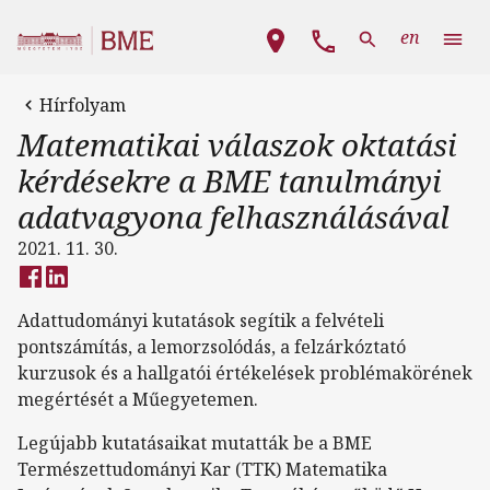
Ugrás a tartalomra
Fő navigáció
en
Hírfolyam
Matematikai válaszok oktatási
kérdésekre a BME tanulmányi
adatvagyona felhasználásával
2021. 11. 30.
Adattudományi kutatások segítik a felvételi
pontszámítás, a lemorzsolódás, a felzárkóztató
kurzusok és a hallgatói értékelések problémakörének
megértését a Műegyetemen.
Legújabb kutatásaikat mutatták be a BME
Természettudományi Kar (TTK) Matematika