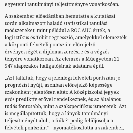
egyetemi tanulmányi teljesítményre vonatkozóan.
A szakember előadásában bemutatta a kutatásai
során alkalmazott haladó statisztikai tanulási
módszereket, mint például a ROC AUC érték, a
logisztikus és Tobit regresszió, amelyekkel elemezték
a központi felvételi pontszám előrejelző
érvényességét a diplomaszerzésre és a végzés
tényére vonatkozóan. Az elemzés a Műegyetem 21
547 alapszakos hallgatójának adataira épül.
„Azt találtuk, hogy a jelenlegi felvételi pontszám jó
prognózist nyújt, azonban előrejelző képessége
szakonként jelentősen eltér. A középiskolai jegyek
erős prediktív erővel rendelkeznek, és az általános
tudás fontosabb, mint a szakspecifikus ismeretek. Azt
is megállapítottuk, hogy a lányok tanulmányi
teljesítményét alul-, a fiúkét pedig felüljósolja a
felvételi pontszám” – nyomatékosította a szakember,