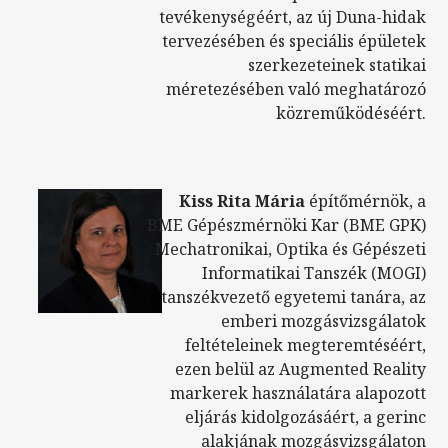
tevékenységéért, az új Duna-hidak
tervezésében és speciális épületek
szerkezeteinek statikai
méretezésében való meghatározó
közreműködéséért.
Kiss Rita Mária
építőmérnök, a
BME Gépészmérnöki Kar (BME GPK)
Mechatronikai, Optika és Gépészeti
Informatikai Tanszék (MOGI)
tanszékvezető egyetemi tanára, az
emberi mozgásvizsgálatok
feltételeinek megteremtéséért,
ezen belül az Augmented Reality
markerek használatára alapozott
eljárás kidolgozásáért, a gerinc
alakjának mozgásvizsgálaton