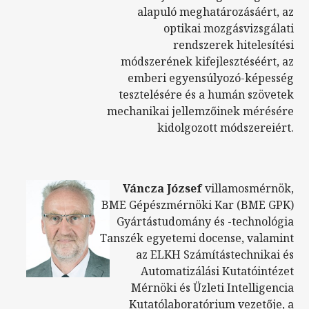
alapuló meghatározásáért, az
optikai mozgásvizsgálati
rendszerek hitelesítési
módszerének kifejlesztéséért, az
emberi egyensúlyozó-képesség
tesztelésére és a humán szövetek
mechanikai jellemzőinek mérésére
kidolgozott módszereiért.
Váncza József
villamosmérnök,
BME Gépészmérnöki Kar (BME GPK)
Gyártástudomány és -technológia
Tanszék egyetemi docense, valamint
az ELKH Számítástechnikai és
Automatizálási Kutatóintézet
Mérnöki és Üzleti Intelligencia
Kutatólaboratórium vezetője, a