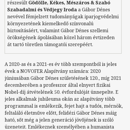
részesült
Gödölle, Kékes, Mészáros & Szabó
Szabadalmi és Védjegy Iroda
a Gábor Dénes
nevével fémjelzett tudományágak iparjogvédelmi
környezetének kiemelkedő színvonalú
biztosításáért, valamint Gábor Dénes szellemi
örökségének ápolásában közel három évtizeden
át tartó töretlen támogatói szerepéért.
A 2020-as és a 2021-es év több szempontból is jeles
évek a NOVOFER Alapítvány számára: 2020
júniusában Gábor Dénes születésének 120., míg 2021
decemberében a professzor által elnyert fizikai
Nobel-díj átvételének 50. évfordulóját ünnepelte. E
jeles alkalmak jubileuma okán az alapítvány több
programmal is emlékezik, fejet hajt a tudós, mérnök,
feltaláló életműve előtt, felidézi Gábor Dénes máig
ható, sőt még a jelen generáció jövőjének is szóló
üzeneteit. Emlékeznek személyében a humanista