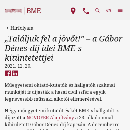
Ugrás a tartalomra
Fő navigáció
en
Hírfolyam
„Találjuk fel a jövőt!” – a Gábor
Dénes-díj idei BME-s
kitüntetettjei
2021. 12. 20.
Műegyetemi oktató-kutatók és hallgatók szakmai
munkáját is díjazták a hazai civil szféra egyik
legnevesebb műszaki alkotói elismerésével.
Négy műegyetemi kutatót és két BME-s hallgatót is
díjazott a
NOVOFER Alapítvány
a 33. alkalommal
kihirdetett Gábor Dénes-díj kapcsán. A decemberre