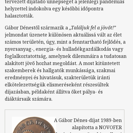
tervezett díjátadó ünnepséget a jelenlegi pandémiás
helyzettel indokolva egy későbbi időpontra
halasztották.
Gábor Dénestől származik a
„Találjuk fel a jövőt!”
jelmondat üzenete különösen aktuálissá vált az élet
számos területén, úgy, mint a fenntartható fejlődés, a
nyersanyag-, energia- és hulladékgazdálkodás vagy
foglalkoztatottság, amelynek dilemmáira a tudatosan
alakított jövő hozhat megoldást. A most kitüntetett
szakemberek és hallgatók munkássága, szakmai
eredményei és hivatásuk, szakterületük iránti
elkötelezettségük elismeréseként részesültek
díjazásban, példaként állítva őket pálya- és
diáktársaik számára.
A Gábor Dénes-díjat 1989-ben
alapította a NOVOFER