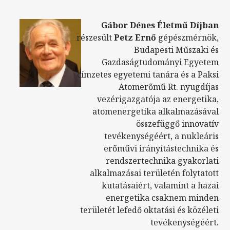
Gábor Dénes Életmű Díjban
részesült
Petz Ernő
gépészmérnök,
Budapesti Műszaki és
Gazdaságtudományi Egyetem
címzetes egyetemi tanára és a Paksi
Atomerőmű Rt. nyugdíjas
vezérigazgatója az energetika,
atomenergetika alkalmazásával
összefüggő innovatív
tevékenységéért, a nukleáris
erőművi irányítástechnika és
rendszertechnika gyakorlati
alkalmazásai területén folytatott
kutatásaiért, valamint a hazai
energetika csaknem minden
területét lefedő oktatási és közéleti
tevékenységéért.