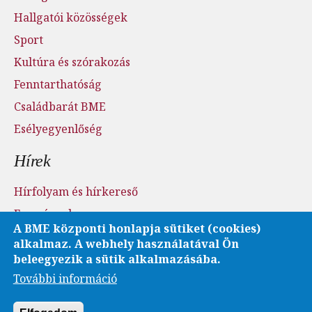
Hallgatói közösségek
Sport
Kultúra és szórakozás
Fenntarthatóság
Családbarát BME
Esélyegyenlőség
Hírek
Hírfolyam és hírkereső
Események
A BME központi honlapja sütiket (cookies)
Sajtószoba - sajtófigyelés
alkalmaz. A webhely használatával Ön
Karrier és pályázatok
beleegyezik a sütik alkalmazásába.
További információ
Fotó- és videótár