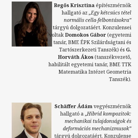
Regős Krisztina
építészmérnök
hallgató az
„Egy kétcsúcs tétel
normális cella-felbontásokra”
tárgyú dolgozatáért. Konzulensei
voltak
Domokos Gábor
(egyetemi
tanár, BME ÉPK Szilárdságtani és
Tartószerkezeti Tanszék) és
G.
Horváth Ákos
(tanszékvezető,
habilitált egyetemi tanár, BME TTK
Matematika Intézet Geometria
Tanszék).
Schäffer Ádám
vegyészmérnök
hallgató a „
Hibrid kompozitok:
mechanikai tulajdonságok és
deformációs mechanizmusok”
tárgyú dolgozatáért. Konzulense