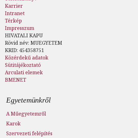
Karrier
Intranet
Térkép
Impresszum
HIVATALI KAPU
Rövid név: MUEGYETEM
KRID: 454358751
Közérdekű adatok
Sütitájékoztató
Arculati elemek
BMENET
Lábléc menü
Egyetemünkről
A Műegyetemről
Karok
Szervezeti felépítés