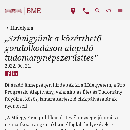
Ugrás a tartalomra
Fő navigáció
en
Hírfolyam
„Szívügyünk a közérthető
gondolkodáson alapuló
tudománynépszerűsítés”
2022. 06. 21.
Díjátadó ünnepségen hirdették ki a Műegyetem, a Pro
Progressio Alapítvány, valamint az Élet és Tudomány
folyóirat közös, ismeretterjesztő cikkpályázatának
nyerteseit.
„A Műegyetem publikációs tevékenysége jó, amit a
nemzetközi rangsorokban elfoglalt helyezések is