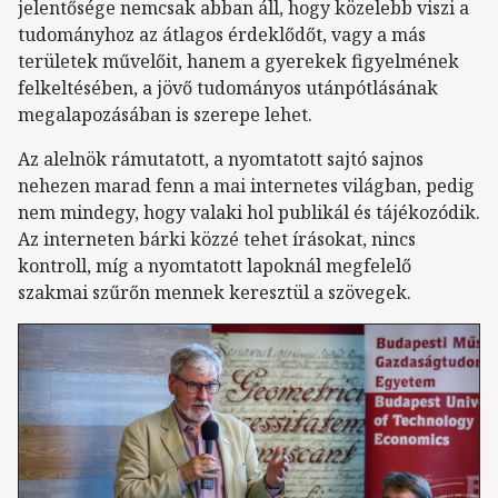
jelentősége nemcsak abban áll, hogy közelebb viszi a
tudományhoz az átlagos érdeklődőt, vagy a más
területek művelőit, hanem a gyerekek figyelmének
felkeltésében, a jövő tudományos utánpótlásának
megalapozásában is szerepe lehet.
Az alelnök rámutatott, a nyomtatott sajtó sajnos
nehezen marad fenn a mai internetes világban, pedig
nem mindegy, hogy valaki hol publikál és tájékozódik.
Az interneten bárki közzé tehet írásokat, nincs
kontroll, míg a nyomtatott lapoknál megfelelő
szakmai szűrőn mennek keresztül a szövegek.