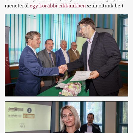
menetéről
egy korábbi cikkünkben
számoltunk be.)