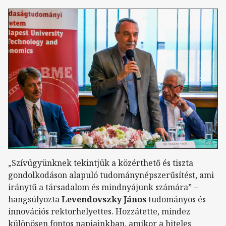
„Szívügyünknek tekintjük a közérthető és tiszta
gondolkodáson alapuló tudománynépszerűsítést, ami
iránytű a társadalom és mindnyájunk számára” –
hangsúlyozta
Levendovszky János
tudományos és
innovációs rektorhelyettes. Hozzátette, mindez
különösen fontos napjainkban, amikor a hiteles