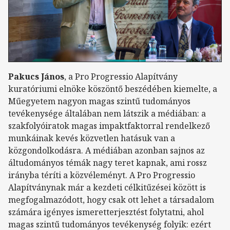
Pakucs János
, a Pro Progressio Alapítvány
kuratóriumi elnöke köszöntő beszédében kiemelte, a
Műegyetem nagyon magas szintű tudományos
tevékenysége általában nem látszik a médiában: a
szakfolyóiratok magas impaktfaktorral rendelkező
munkáinak kevés közvetlen hatásuk van a
közgondolkodásra. A médiában azonban sajnos az
áltudományos témák nagy teret kapnak, ami rossz
irányba téríti a közvéleményt. A Pro Progressio
Alapítványnak már a kezdeti célkitűzései között is
megfogalmazódott, hogy csak ott lehet a társadalom
számára igényes ismeretterjesztést folytatni, ahol
magas szintű tudományos tevékenység folyik: ezért