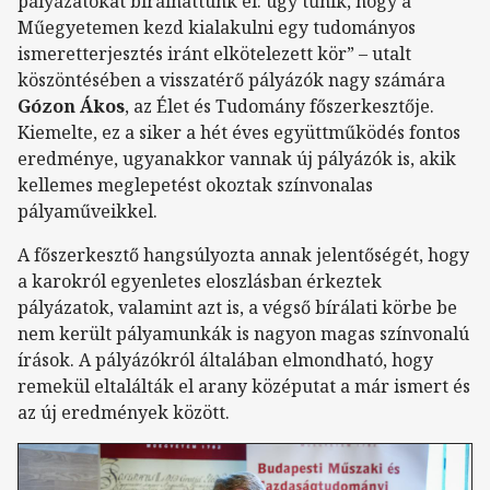
pályázatokat bírálhattunk el: úgy tűnik, hogy a
Műegyetemen kezd kialakulni egy tudományos
ismeretterjesztés iránt elkötelezett kör” – utalt
köszöntésében a visszatérő pályázók nagy számára
Gózon Ákos
, az Élet és Tudomány főszerkesztője.
Kiemelte, ez a siker a hét éves együttműködés fontos
eredménye, ugyanakkor vannak új pályázók is, akik
kellemes meglepetést okoztak színvonalas
pályaműveikkel.
A főszerkesztő hangsúlyozta annak jelentőségét, hogy
a karokról egyenletes eloszlásban érkeztek
pályázatok, valamint azt is, a végső bírálati körbe be
nem került pályamunkák is nagyon magas színvonalú
írások. A pályázókról általában elmondható, hogy
remekül eltalálták el arany középutat a már ismert és
az új eredmények között.