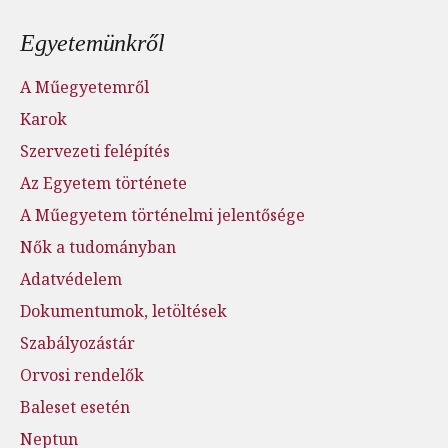
Lábléc menü
Egyetemünkről
A Műegyetemről
Karok
Szervezeti felépítés
Az Egyetem története
A Műegyetem történelmi jelentősége
Nők a tudományban
Adatvédelem
Dokumentumok, letöltések
Szabályozástár
Orvosi rendelők
Baleset esetén
Neptun