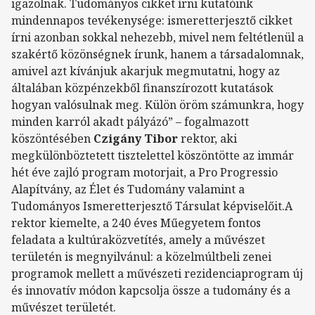
igazolnak. Tudományos cikket írni kutatóink
mindennapos tevékenysége: ismeretterjesztő cikket
írni azonban sokkal nehezebb, mivel nem feltétlenül a
szakértő közönségnek írunk, hanem a társadalomnak,
amivel azt kívánjuk akarjuk megmutatni, hogy az
általában közpénzekből finanszírozott kutatások
hogyan valósulnak meg. Külön öröm számunkra, hogy
minden karról akadt pályázó” – fogalmazott
köszöntésében
Czigány Tibor
rektor, aki
megkülönböztetett tisztelettel köszöntötte az immár
hét éve zajló program motorjait, a Pro Progressio
Alapítvány, az Élet és Tudomány valamint a
Tudományos Ismeretterjesztő Társulat képviselőit.A
rektor kiemelte, a 240 éves Műegyetem fontos
feladata a kultúraközvetítés, amely a művészet
területén is megnyilvánul: a közelmúltbeli zenei
programok mellett a művészeti rezidenciaprogram új
és innovatív módon kapcsolja össze a tudomány és a
művészet területét.