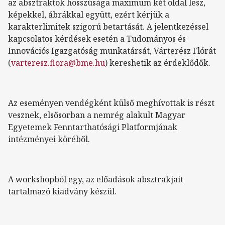
az absztraktok hosszúsága maximum két oldal lesz,
képekkel, ábrákkal együtt, ezért kérjük a
karakterlimitek szigorú betartását. A jelentkezéssel
kapcsolatos kérdések esetén a Tudományos és
Innovációs Igazgatóság munkatársát, Várterész Flórát
(
varteresz.flora@bme.hu
) kereshetik az érdeklődők.
Az eseményen vendégként külső meghívottak is részt
vesznek, elsősorban a nemrég alakult Magyar
Egyetemek Fenntarthatósági Platformjának
intézményei köréből.
A workshopból egy, az előadások absztrakjait
tartalmazó kiadvány készül.