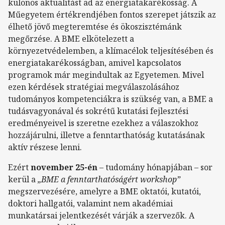
különös aktualitást ad az energiatakarékosság. A
Műegyetem értékrendjében fontos szerepet játszik az
élhető jövő megteremtése és ökoszisztémánk
megőrzése. A BME elkötelezett a
környezetvédelemben, a klímacélok teljesítésében és
energiatakarékosságban, amivel kapcsolatos
programok már megindultak az Egyetemen. Mivel
ezen kérdések stratégiai megválaszolásához
tudományos kompetenciákra is szükség van, a BME a
tudásvagyonával és sokrétű kutatási fejlesztési
eredményeivel is szeretne ezekhez a válaszokhoz
hozzájárulni, illetve a fenntarthatóság kutatásának
aktív részese lenni.
Ezért
november 25-én
– tudomány hónapjában – sor
kerül a
„BME a fenntarthatóságért workshop”
megszervezésére, amelyre a BME oktatói, kutatói,
doktori hallgatói, valamint nem akadémiai
munkatársai jelentkezését várják a szervezők. A