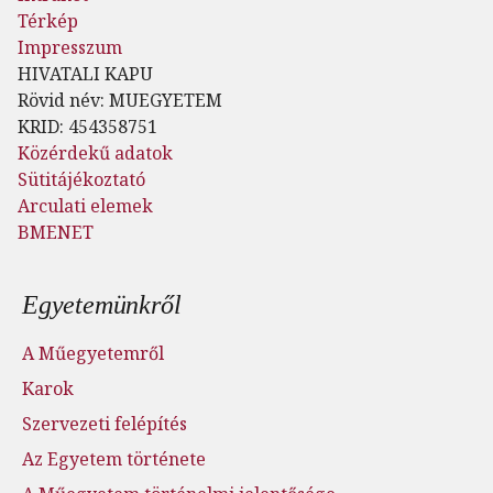
Térkép
Impresszum
HIVATALI KAPU
Rövid név: MUEGYETEM
KRID: 454358751
Közérdekű adatok
Sütitájékoztató
Arculati elemek
BMENET
Lábléc menü
Egyetemünkről
A Műegyetemről
Karok
Szervezeti felépítés
Az Egyetem története