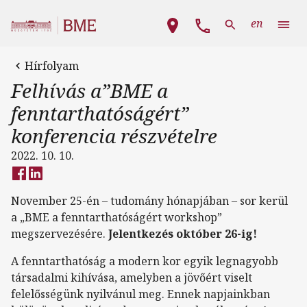
Ugrás a tartalomra
Fő navigáció
en
Hírfolyam
Felhívás a”BME a
fenntarthatóságért”
konferencia részvételre
2022. 10. 10.
November 25-én – tudomány hónapjában – sor kerül
a „BME a fenntarthatóságért workshop”
megszervezésére.
Jelentkezés október 26-ig!
A fenntarthatóság a modern kor egyik legnagyobb
társadalmi kihívása, amelyben a jövőért viselt
felelősségünk nyilvánul meg. Ennek napjainkban