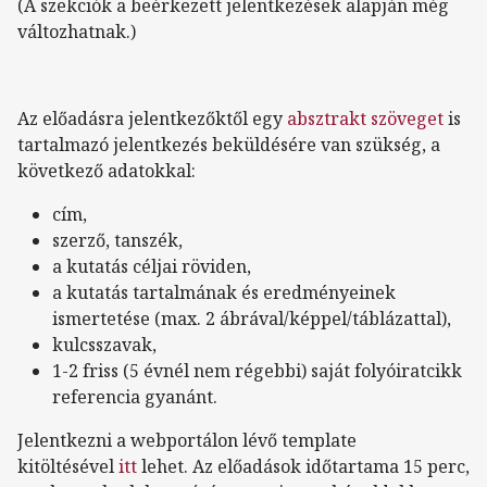
(A szekciók a beérkezett jelentkezések alapján még
változhatnak.)
Az előadásra jelentkezőktől egy
absztrakt szöveget
is
tartalmazó jelentkezés beküldésére van szükség, a
következő adatokkal:
cím,
szerző, tanszék,
a kutatás céljai röviden,
a kutatás tartalmának és eredményeinek
ismertetése (max. 2 ábrával/képpel/táblázattal),
kulcsszavak,
1-2 friss (5 évnél nem régebbi) saját folyóiratcikk
referencia gyanánt.
Jelentkezni a webportálon lévő template
kitöltésével
itt
lehet. Az előadások időtartama 15 perc,