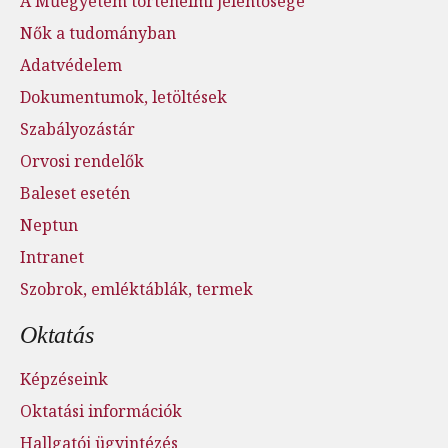
A Műegyetem történelmi jelentősége
Nők a tudományban
Adatvédelem
Dokumentumok, letöltések
Szabályozástár
Orvosi rendelők
Baleset esetén
Neptun
Intranet
Szobrok, emléktáblák, termek
Oktatás
Képzéseink
Oktatási információk
Hallgatói ügyintézés