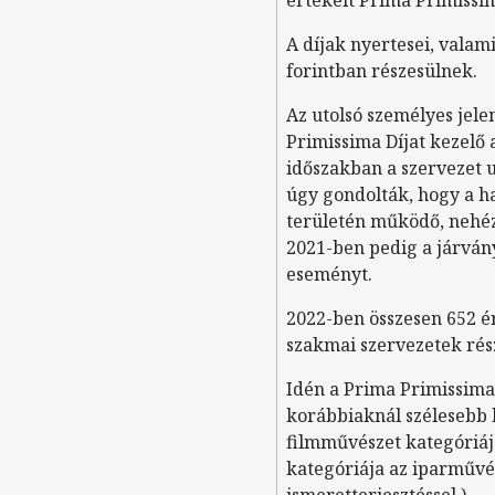
A díjak nyertesei, valam
forintban részesülnek.
Az utolsó személyes jele
Primissima Díjat kezelő a
időszakban a szervezet 
úgy gondolták, hogy a h
területén működő, nehéz 
2021-ben pedig a járván
eseményt.
2022-ben összesen 652 ér
szakmai szervezetek rés
Idén a Prima Primissima D
korábbiaknál szélesebb k
filmművészet kategóriáj
kategóriája az iparművés
ismeretterjesztéssel.)