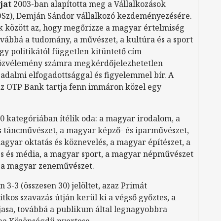
jat
2003-ban alapította meg a Vállalkozások
OSz), Demján Sándor vállalkozó kezdeményezésére.
ek között az, hogy megőrizze a magyar értelmiség
vábbá a tudomány, a művészet, a kultúra és a sport
gy politikától független kitüntető cím
 közvélemény számra megkérdőjelezhetetlen
sadalmi elfogadottsággal és figyelemmel bír. A
az OTP Bank tartja fenn immáron közel egy
10 kategóriában ítélik oda: a magyar irodalom, a
és táncművészet, a magyar képző- és iparművészet,
gyar oktatás és köznevelés, a magyar építészet, a
s és média, a magyar sport, a magyar népművészet
e a magyar zeneművészet.
3-3 (összesen 30) jelöltet, azaz Primát
itkos szavazás útján kerül ki a végső győztes, a
jasa, továbbá a publikum által legnagyobbra
ma Közönségdíj nyertese.