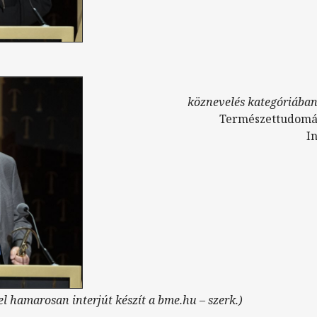
köznevelés kategóriában
Természettudomán
I
l hamarosan interjút készít a bme.hu – szerk.)