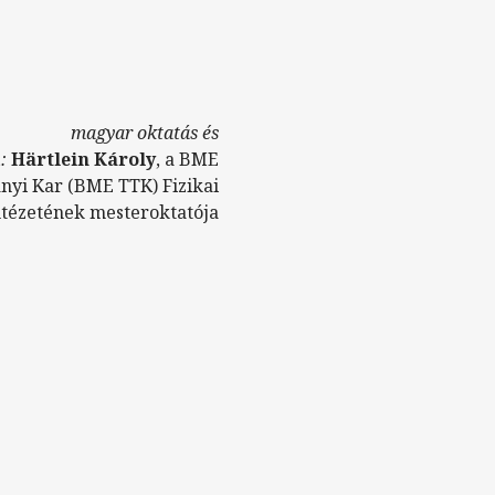
magyar oktatás és
:
Härtlein Károly
, a BME
yi Kar (BME TTK) Fizikai
ntézetének mesteroktatója