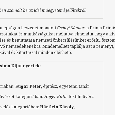
ben számolt be az idei műegyetemi jelöltekről.
ünnepségen beszédet mondott
Csányi Sándor
, a Prima Primi
jazottakat és munkásságukat méltatva elmondta, hogy a k
se és bemutatása nemzeti önbecsülésünket erősíti, ösztönzi
övő nemzedékének is. Mindemellett táplálja azt a reményt,
al és kitartással minden elérhető.
sima Díjat nyertek:
óriában:
Sugár Péter
, építész, egyetemi tanár
űvészet kategóriában:
Hager Ritta
, textilművész
velés kategóriában:
Härtlein Károly
,