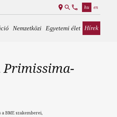
hu
en
Hírek
áció
Nemzetközi
Egyetemi élet
a Primissima-
is a BME szakemberei,