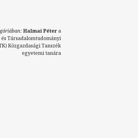
góriában:
Halmai Péter
a
 és Társadalomtudományi
K) Közgazdasági Tanszék
egyetemi tanára