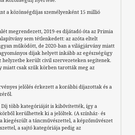
int a közönségdíjas személyenként 15 millió
nlét megrendezett, 2019-es díjátadó óta az Primia
lapítvány sem tétlenkedett: az azóta eltelt
ugyan működött, de 2020-ban a világjárvány miatt
agyományos díjak helyett inkább az egészségügy
helyzetbe került civil szervezeteken segítenek.
y miatt csak szűk körben tarották meg az
vényes jelölés érkezett a korábbi díjazottak és a
zéről.
íj több kategóriáját is kibővítették, így a
örből kerülhettek ki a jelöltek. (A színház- és
a kiegészült a táncművészettel, a képzőművészet
zettel, a sajtó kategóriája pedig az