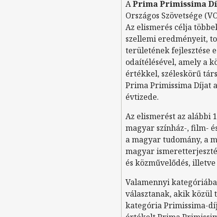
A
Prima Primissima Dí
Országos Szövetsége (V
Az elismerés célja több
szellemi eredményeit, to
területének fejlesztése e
odaítélésével, amely a
értékkel, széleskörű tár
Prima Primissima Díjat 
évtizede.
Az elismerést az alábbi 
magyar színház-, film- 
a magyar tudomány, a ma
magyar ismeretterjeszté
és közművelődés, illetv
Valamennyi kategóriában 
választanak, akik közül t
kategória Primissima-dí
értékelt Prima Primissi