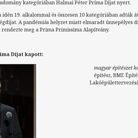
 tudomány kategóriában Halmai Péter Príma Díjat nyert.
 idén 19. alkalommal és összesen 10 kategóriában adták át
égdíjat. A pandémiás helyzet miatt elmaradt ünnepélyes dí
t rendezte meg a Prima Primissima Alapítvány.
ima Díjat kapott:
magyar építészet k
építész, BME Épít
Lakóépülettervezési