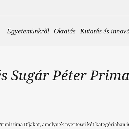
Fő navigáció
Egyetemünkről
Oktatás
Kutatás és innov
és Sugár Péter Prim
Primissima Díjakat, amelynek nyertesei két kategóriában 