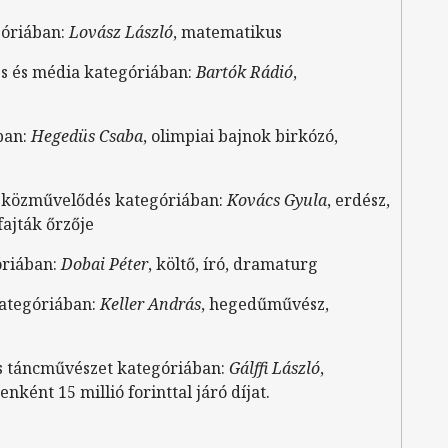
óriában:
Lovász László
, matematikus
s és média kategóriában:
Bartók Rádió
,
ban:
Hegedüs Csaba
, olimpiai bajnok birkózó,
 közművelődés kategóriában:
Kovács Gyula
, erdész,
ajták őrzője
óriában:
Dobai Péter
, költő, író, dramaturg
ategóriában:
Keller András
, hegedűművész,
és táncművészet kategóriában:
Gálffi László
,
ként 15 millió forinttal járó díjat.