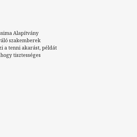
ssima Alapítvány
iváló szakemberek
 a tenni akarást, példát
 hogy tisztességes