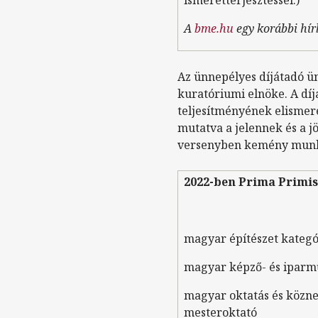
A
bme.hu
egy korábbi hír
Az ünnepélyes díjátadó 
kuratóriumi elnöke. A dí
teljesítményének elismeré
mutatva a jelennek és a j
versenyben kemény munkáv
2022-ben Prima Primis
magyar építészet kateg
magyar képző- és iparm
magyar oktatás és közne
mesteroktató