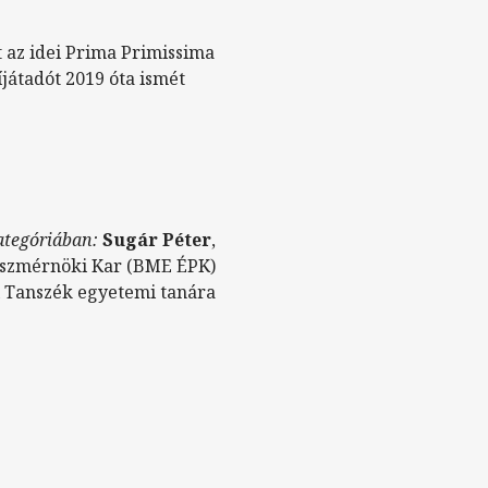
 az idei Prima Primissima
játadót 2019 óta ismét
ategóriában:
Sugár Péter
,
észmérnöki Kar (BME ÉPK)
 Tanszék egyetemi tanára