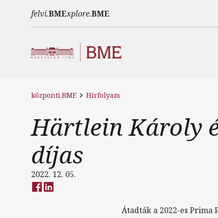
Ugrás a tartalomra
felvi.
BME
xplore.
BME
központi.BME
Hírfolyam
Härtlein Károly 
díjas
2022. 12. 05.
Átadták a 2022-es Prima 