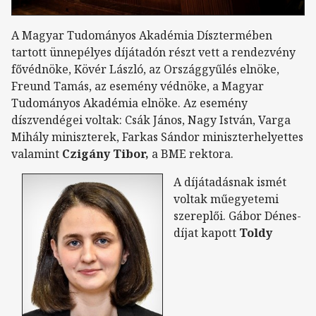
A Magyar Tudományos Akadémia Dísztermében
tartott ünnepélyes díjátadón részt vett a rendezvény
fővédnöke, Kövér László, az Országgyűlés elnöke,
Freund Tamás, az esemény védnöke, a Magyar
Tudományos Akadémia elnöke. Az esemény
díszvendégei voltak: Csák János, Nagy István, Varga
Mihály miniszterek, Farkas Sándor miniszterhelyettes
valamint
Czigány Tibor,
a BME rektora.
A díjátadásnak ismét
voltak műegyetemi
szereplői. Gábor Dénes-
díjat kapott
Toldy