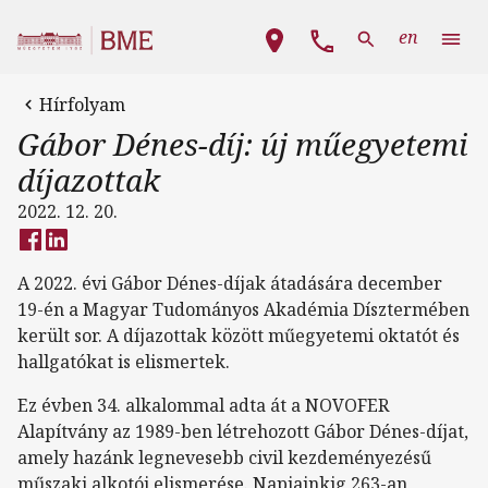
Ugrás a tartalomra
Fő navigáció
en
Hírfolyam
Gábor Dénes-díj: új műegyetemi
díjazottak
2022. 12. 20.
A 2022. évi Gábor Dénes-díjak átadására december
19-én a Magyar Tudományos Akadémia Dísztermében
került sor. A díjazottak között műegyetemi oktatót és
hallgatókat is elismertek.
Ez évben 34. alkalommal adta át a NOVOFER
Alapítvány az 1989-ben létrehozott Gábor Dénes-díjat,
amely hazánk legnevesebb civil kezdeményezésű
műszaki alkotói elismerése. Napjainkig 263-an