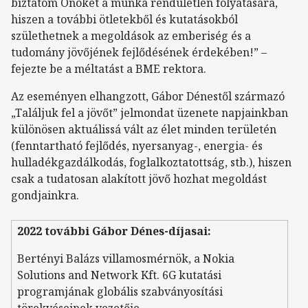
biztatom Önöket a munka rendületlen folyatására,
hiszen a további ötletekből és kutatásokból
születhetnek a megoldások az emberiség és a
tudomány jövőjének fejlődésének érdekében!” –
fejezte be a méltatást a BME rektora.
Az eseményen elhangzott, Gábor Dénestől származó
„Találjuk fel a jövőt” jelmondat üzenete napjainkban
különösen aktuálissá vált az élet minden területén
(fenntartható fejlődés, nyersanyag-, energia- és
hulladékgazdálkodás, foglalkoztatottság, stb.), hiszen
csak a tudatosan alakított jövő hozhat megoldást
gondjainkra.
2022 további Gábor Dénes-díjasai:
Bertényi Balázs villamosmérnök, a Nokia
Solutions and Network Kft. 6G kutatási
programjának globális szabványosítási
törekvéseinek vezetője.