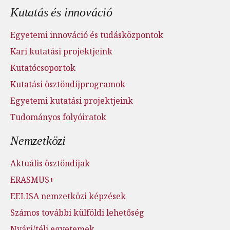
Kutatás és innováció
Egyetemi innováció és tudásközpontok
Kari kutatási projektjeink
Kutatócsoportok
Kutatási ösztöndíjprogramok
Egyetemi kutatási projektjeink
Tudományos folyóiratok
Nemzetközi
Aktuális ösztöndíjak
ERASMUS+
EELISA nemzetközi képzések
Számos további külföldi lehetőség
Nyári/téli egyetemek