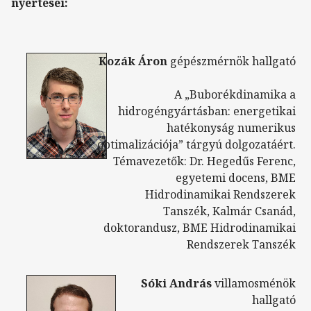
nyertesei:
Kozák Áron
gépészmérnök hallgató
A „Buborékdinamika a
hidrogéngyártásban: energetikai
hatékonyság numerikus
optimalizációja” tárgyú dolgozatáért.
Témavezetők: Dr. Hegedűs Ferenc,
egyetemi docens, BME
Hidrodinamikai Rendszerek
Tanszék, Kalmár Csanád,
doktorandusz, BME Hidrodinamikai
Rendszerek Tanszék
Sóki András
villamosménök
hallgató