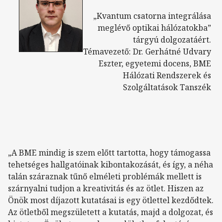
„Kvantum csatorna integrálása
meglévő optikai hálózatokba”
tárgyú dolgozatáért.
Témavezető: Dr. Gerhátné Udvary
Eszter, egyetemi docens, BME
Hálózati Rendszerek és
Szolgáltatások Tanszék
„A BME mindig is szem előtt tartotta, hogy támogassa
tehetséges hallgatóinak kibontakozását, és így, a néha
talán száraznak tűnő elméleti problémák mellett is
szárnyalni tudjon a kreativitás és az ötlet. Hiszen az
Önök most díjazott kutatásai is egy ötlettel kezdődtek.
Az ötletből megszületett a kutatás, majd a dolgozat, és