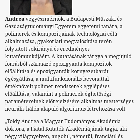
Andrea
vegyészmérnök, a Budapesti Műszaki és
Gazdaságtudományi Egyetem egyetemi tanára, a
polimerek és kompozitjainak technológiai célú
alkalmazása, gyakorlati megvalósítása terén
folytatott sokirányú és eredményes
kutatómunkájáért. A kutatásának tárgya a megújuló
forrásból származó epoxigyanta kompozitok
előállítása és epoxigyanták környezetbarát
égésgátlása, a multifunkcionális bevonattal
értéknövelt polimer rendszerek egylépéses
előállítása, valamint a polimerek éghetőségi
paramétereinek előrejelzésére alkalmas mesterséges
neurális hálón alapuló algoritmus létrehozása volt.
„Toldy Andrea a Magyar Tudományos Akadémia
doktora, a Fiatal Kutatók Akadémiájának tagja, aki
négy világnyelven, angolul, németül, franciául és