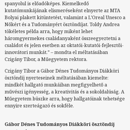
spanyolul is előadóképes. Kiemelkedő
kutatómunkájának elismeréseként elnyerte az MTA
Bolyai plakett kitüntetést, valamint a L’Oreal Unesco a
Nőkért és a Tudományért ösztöndíjat. Toldy Andrea
tökéletes példa arra, hogy miként lehet
háromgyermekes családanyaként összeegyeztetni a
családot és jelen esetben az oktatói-kutatói-fejlesztői-
innovátori munkát.” – mondta el méltatásában
Czigány Tibor, a Műegyetem rektora.
Czigány Tibor a Gábor Dénes Tudományos Diákköri
ösztöndíj nyerteseinek méltatásában kiemelte:
mindkét hallgató munkáiban megfigyelhető a
művészi igényesség, a kreativitás és a sokoldalúság. A
Műegyetem büszke arra, hogy hallgatóinak tehetsége
ennyire szerteágazó és sokféle.
Gábor Dénes Tudományos Diákköri ösztöndíj