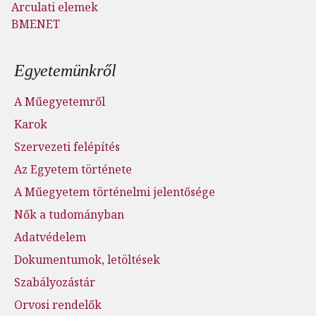
Arculati elemek
BMENET
Lábléc menü
Egyetemünkről
A Műegyetemről
Karok
Szervezeti felépítés
Az Egyetem története
A Műegyetem történelmi jelentősége
Nők a tudományban
Adatvédelem
Dokumentumok, letöltések
Szabályozástár
Orvosi rendelők