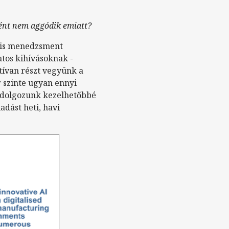
ként nem aggódik emiatt?
ális menedzsment
tos kihívásoknak -
tívan részt vegyünk a
 szinte ugyan ennyi
 dolgozunk kezelhetőbbé
adást heti, havi