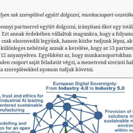
ilyen sok szereplővel együtt dolgozni, munkacsoport-vezető
ennyi partnerrel együtt dolgozni, irányítani őket egy tot
s. Ezt annak érdekében vállaltuk magunkra, hogy a folyama
e csak elszenvedői legyünk, hanem közbe tudjunk lépni, ak
ülönleges nehézség annak a kezelése, hogy az 53 partner
- 12 anyanyelven. Egyébként az, hogy munkacsoportokban
den csoport saját feladatát végzi, a menetrend szerinti hal
a szereplésekkel nyomon tudjuk követni.