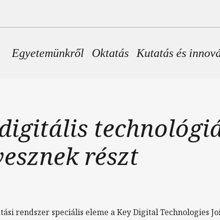
Fő navigáció
Egyetemünkről
Oktatás
Kutatás és innov
digitális technológi
esznek részt
si rendszer speciális eleme a Key Digital Technologies Jo