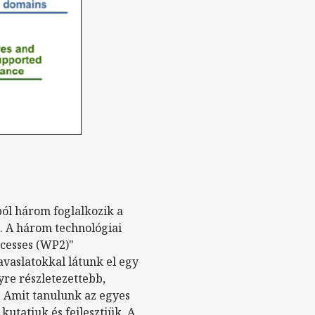
tból három foglalkozik a
l. A három technológiai
ocesses (WP2)"
avaslatokkal látunk el egy
yre részletezettebb,
. Amit tanulunk az egyes
kutatjuk és fejlesztjük. A