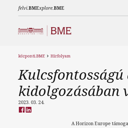
Ugrás a tartalomra
felvi.
BME
xplore.
BME
központi.BME
Hírfolyam
Kulcsfontosságú 
kidolgozásában v
2023. 03. 24.
A Horizon Europe támogatá