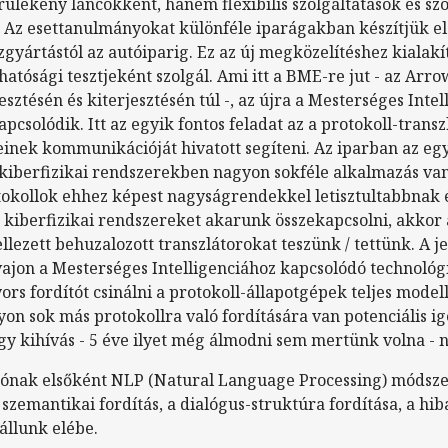
ülékeny láncokként, hanem flexibilis szolgáltatások és szo
. Az esettanulmányokat különféle iparágakban készítjük el
zgyártástól az autóiparig. Ez az új megközelítéshez kialak
hatósági tesztjeként szolgál. Ami itt a BME-re jut - az Ar
sztésén és kiterjesztésén túl -, az újra a Mesterséges Intel
csolódik. Itt az egyik fontos feladat az a protokoll-transz
inek kommunikációját hivatott segíteni. Az iparban az egy
a kiberfizikai rendszerekben nagyon sokféle alkalmazás van,
tokollok ehhez képest nagyságrendekkel letisztultabbnak 
kiberfizikai rendszereket akarunk összekapcsolni, akkor a
ezett behuzalozott transzlátorokat teszünk / tettünk. A j
ajon a Mesterséges Intelligenciához kapcsolódó technoló
ors fordítót csinálni a protokoll-állapotgépek teljes mode
on sok más protokollra való fordítására van potenciális i
agy kihívás - 5 éve ilyet még álmodni sem mertünk volna -
tónak elsőként NLP (Natural Language Processing) módszer
 szemantikai fordítás, a dialógus-struktúra fordítása, a h
állunk elébe.