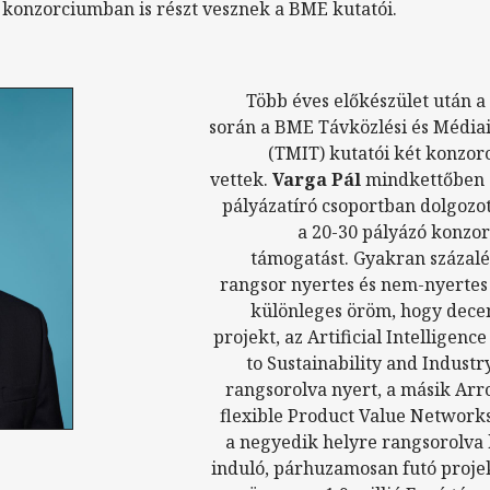
 konzorciumban is részt vesznek a BME kutatói.
Több éves előkészület után a
során a BME Távközlési és Média
(TMIT) kutatói két konzor
vettek.
Varga Pál
mindkettőben a
pályázatíró csoportban dolgozo
a 20-30 pályázó konzo
támogatást. Gyakran százal
rangsor nyertes és nem-nyertes p
különleges öröm, hogy dece
projekt, az Artificial Intelligen
to Sustainability and Industr
rangsorolva nyert, a másik A
flexible Product Value Networ
a negyedik helyre rangsorolva 
induló, párhuzamosan futó proje