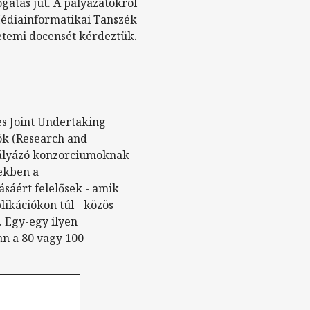
gatás jut. A pályázatokról
 Médiainformatikai Tanszék
etemi docensét kérdeztük.
es Joint Undertaking
iók (Research and
 pályázó konzorciumoknak
zekben a
sáért felelősek - amik
ikációkon túl - közös
. Egy-egy ilyen
an a 80 vagy 100