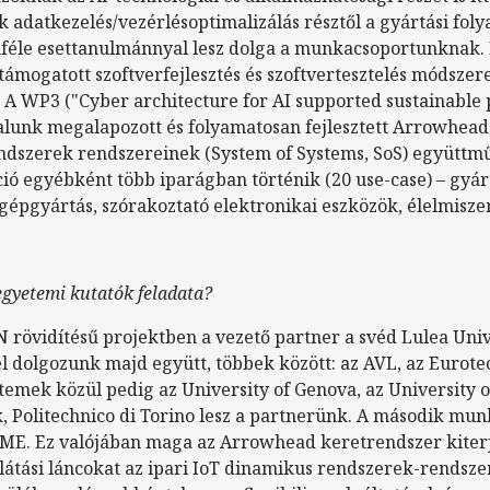
 adatkezelés/vezérlésoptimalizálás résztől a gyártási fol
féle esettanulmánnyal lesz dolga a munkacsoportunknak. F
támogatott szoftverfejlesztés és szoftvertesztelés módszere
A WP3 ("Cyber architecture for AI supported sustainable p
talunk megalapozott és folyamatosan fejlesztett Arrowhea
endszerek rendszereinek (System of Systems, SoS) együtt
ció egyébként több iparágban történik (20 use-case) – gyár
épgyártás, szórakoztató elektronikai eszközök, élelmiszer
gyetemi kutatók feladata?
övidítésű projektben a vezető partner a svéd Lulea Unive
l dolgozunk majd együtt, többek között: az AVL, az Eurote
emek közül pedig az University of Genova, az University of
k, Politechnico di Torino lesz a partnerünk. A második mu
 BME. Ez valójában maga az Arrowhead keretrendszer kiterj
ellátási láncokat az ipari IoT dinamikus rendszerek-rends