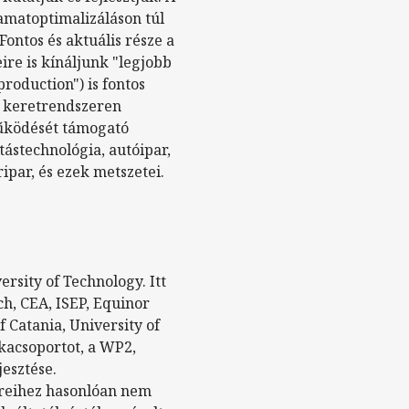
yamatoptimalizáláson túl
ontos és aktuális része a
ire is kínáljunk "legjobb
roduction") is fontos
d keretrendszeren
működését támogató
tástechnológia, autóipar,
ipar, és ezek metszetei.
rsity of Technology. Itt
ch, CEA, ISEP, Equinor
 Catania, University of
nkacsoportot, a WP2,
esztése.
zereihez hasonlóan nem