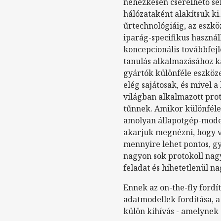
nehézkesen cserélhető sér
hálózataként alakítsuk ki
űrtechnológiáig, az eszkö
iparág-specifikus használ
koncepcionális továbbfejle
tanulás alkalmazásához kap
gyártók különféle eszköze
elég sajátosak, és mivel 
világban alkalmazott pro
tűnnek. Amikor különféle 
amolyan állapotgép-modell
akarjuk megnézni, hogy v
mennyire lehet pontos, gy
nagyon sok protokoll nagy
feladat és hihetetlenül n
Ennek az on-the-fly fordí
adatmodellek fordítása, a
külön kihívás - amelynek 