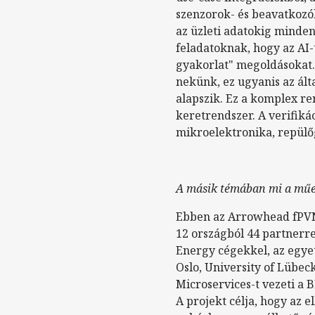
szenzorok- és beavatkozók
az üzleti adatokig minden
feladatoknak, hogy az AI-
gyakorlat" megoldásokat. 
nekünk, ez ugyanis az ál
alapszik. Ez a komplex r
keretrendszer. A verifiká
mikroelektronika, repülőg
A másik témában mi a műe
Ebben az Arrowhead fPVN r
12 országból 44 partnerre
Energy cégekkel, az egyet
Oslo, University of Lübec
Microservices-t vezeti a
A projekt célja, hogy az 