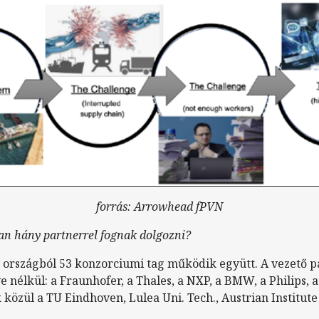
forrás: Arrowhead fPVN
n hány partnerrel fognak dolgozni?
 országból 53 konzorciumi tag működik együtt. A vezető p
e nélkül: a Fraunhofer, a Thales, a NXP, a BMW, a Philips,
özül a TU Eindhoven, Lulea Uni. Tech., Austrian Institute