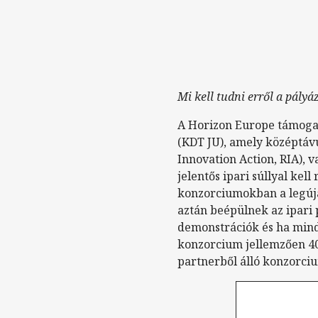
Mi kell tudni erről a pályá
A Horizon Europe támogat
(KDT JU), amely középtávú
Innovation Action, RIA),
jelentős ipari súllyal ke
konzorciumokban a legúja
aztán beépülnek az ipari
demonstrációk és ha minde
konzorcium jellemzően 40-
partnerből álló konzorci