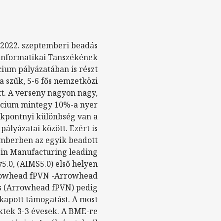
 2022. szeptemberi beadás
informatikai Tanszékének
cium pályázatában is részt
 szűk, 5-6 fős nemzetközi
tt. A verseny nagyon nagy,
rcium mintegy 10%-a nyer
ékpontnyi különbség van a
ályázatai között. Ezért is
mberben az egyik beadott
ce in Manufacturing leading
y5.0, (AIMS5.0) első helyen
rrowhead fPVN -Arrowhead
ks (Arrowhead fPVN) pedig
kapott támogatást. A most
ktek 3-3 évesek. A BME-re