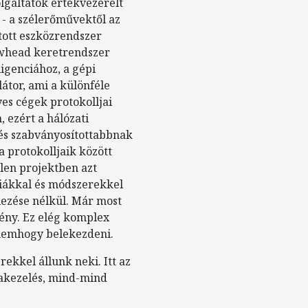
lgáltatók értékvezérelt
 - a szélerőművektől az
ított eszközrendszer
rowhead keretrendszer
ligenciához, a gépi
látor, ami a különféle
es cégek protokolljai
 ezért a hálózati
és szabványosítottabbnak
 protokolljaik között
elen projektben azt
giákkal és módszerekkel
llezése nélkül. Már most
gény. Ez elég komplex
 nemhogy belekezdeni.
ekkel állunk neki. Itt az
ibakezelés, mind-mind