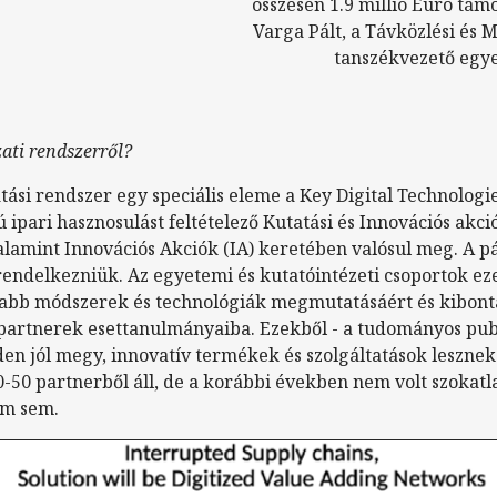
összesen 1.9 millió Euró támo
Varga Pált, a Távközlési és
tanszékvezető egy
zati rendszerről?
ási rendszer egy speciális eleme a Key Digital Technologi
 ipari hasznosulást feltételező Kutatási és Innovációs akc
 valamint Innovációs Akciók (IA) keretében valósul meg. A
ll rendelkezniük. Az egyetemi és kutatóintézeti csoportok e
bb módszerek és technológiák megmutatásáért és kibontá
 partnerek esettanulmányaiba. Ezekből - a tudományos publ
n jól megy, innovatív termékek és szolgáltatások lesznek
50 partnerből áll, de a korábbi években nem volt szokatl
um sem.