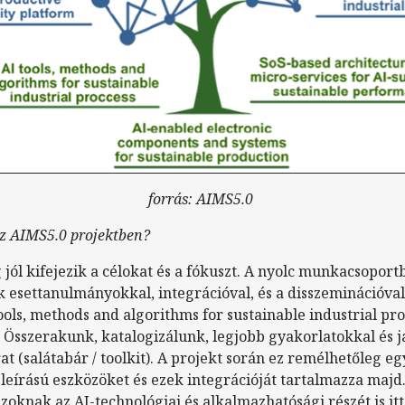
forrás: AIMS5.0
az AIMS5.0 projektben?
 jól kifejezik a célokat és a fókuszt. A nyolc munkacsopor
k esettanulmányokkal, integrációval, és a disszeminációva
ols, methods and algorithms for sustainable industrial pr
 Összerakunk, katalogizálunk, legjobb gyakorlatokkal és j
t (salátabár / toolkit). A projekt során ez remélhetőleg eg
eírású eszközöket és ezek integrációját tartalmazza majd
zoknak az AI-technológiai és alkalmazhatósági részét is itt 