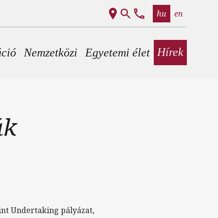
hu
en
Hírek
áció
Nemzetközi
Egyetemi élet
ák
int Undertaking pályázat,