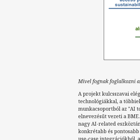
Mivel fognak foglalkozni 
A projekt kulcsszavai elég
technológiákkal, a többie
munkacsoportból az "AI to
elnevezésűt vezeti a BME.
nagy AI-related eszköztára
konkrétabb és pontosabb l
use-case integrációkból, a