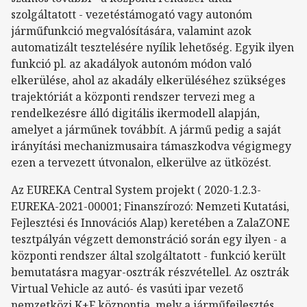
szolgáltatott - vezetéstámogató vagy autonóm
járműfunkció megvalósítására, valamint azok
automatizált tesztelésére nyílik lehetőség. Egyik ilyen
funkció pl. az akadályok autonóm módon való
elkerülése, ahol az akadály elkerüléséhez szükséges
trajektóriát a központi rendszer tervezi meg a
rendelkezésre álló digitális ikermodell alapján,
amelyet a járműnek továbbít. A jármű pedig a saját
irányítási mechanizmusaira támaszkodva végigmegy
ezen a tervezett útvonalon, elkerülve az ütközést.
Az EUREKA Central System projekt ( 2020-1.2.3-
EUREKA-2021-00001; Finanszírozó: Nemzeti Kutatási,
Fejlesztési és Innovációs Alap) keretében a ZalaZONE
tesztpályán végzett demonstráció során egy ilyen - a
központi rendszer által szolgáltatott - funkció került
bemutatásra magyar-osztrák részvétellel. Az osztrák
Virtual Vehicle az autó- és vasúti ipar vezető
nemzetközi K+F központja, mely a járműfejlesztés