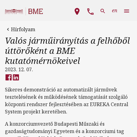
Ugrás a tartalomra
Fő navigáció
en
Hírfolyam
Valós járműirányítás a felhőből
úttörőként a BME
kutatómérnökeivel
2023. 12. 07.
Sikeres demonstráció az automatizált járművek
tesztelésének és működésének támogatását szolgáló
központi rendszer fejlesztésében az EUREKA Central
System projekt keretében.
A konzorciumvezető Budapesti Műszaki és
gazdaságtudományi Egyetem és a konzorciumi tag