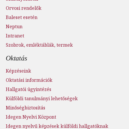
Orvosi rendelők
Baleset esetén
Neptun
Intranet
Szobrok, emléktáblák, termek
Oktatás
Képzéseink
Oktatási információk
Hallgatói ügyintézés
Külföldi tanulmányi lehetőségek
Minőségbiztosítás
Idegen Nyelvi Központ
Idegen nyelvű képzések külföldi hallgatóknak