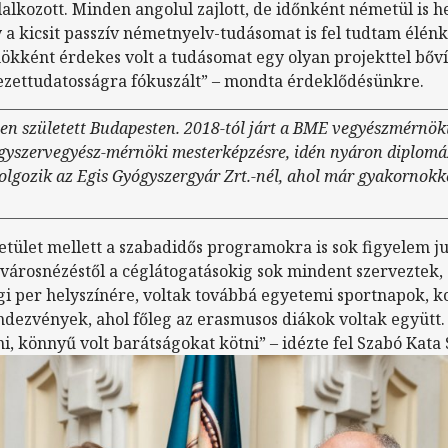
lkozott. Minden angolul zajlott, de időnként németül is hel
y a kicsit passzív németnyelv-tudásomat is fel tudtam élénk
ként érdekes volt a tudásomat egy olyan projekttel bővít
zettudatosságra fókuszált” – mondta érdeklődésünkre.
en született Budapesten. 2018-tól járt a BME vegyészmérnök
ógyszervegyész-mérnöki mesterképzésre, idén nyáron diplomá
lgozik az Egis Gyógyszergyár Zrt.-nél, ahol már gyakornokkén
tület mellett a szabadidős programokra is sok figyelem juto
 a városnézéstől a céglátogatásokig sok mindent szerveztek,
i per helyszínére, voltak továbbá egyetemi sportnapok, ko
ndezvények, ahol főleg az erasmusos diákok voltak együtt.
 könnyű volt barátságokat kötni” – idézte fel Szabó Kata 