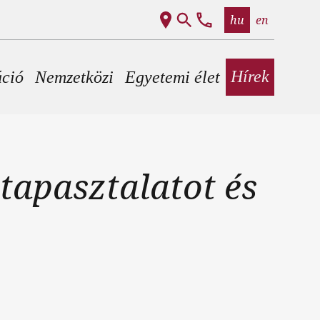
hu
en
Hírek
áció
Nemzetközi
Egyetemi élet
tapasztalatot és