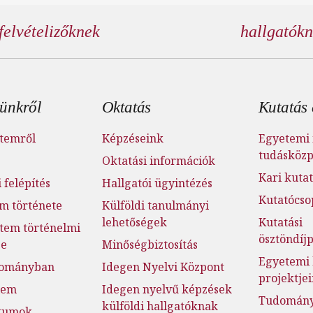
felvételizőknek
hallgatók
éc menü
ünkről
Oktatás
Kutatás 
temről
Képzéseink
Egyetemi 
tudásköz
Oktatási információk
Kari kutat
 felépítés
Hallgatói ügyintézés
Kutatócso
m története
Külföldi tanulmányi
lehetőségek
Kutatási
tem történelmi
ösztöndí
ge
Minőségbiztosítás
Egyetemi 
dományban
Idegen Nyelvi Központ
projektje
lem
Idegen nyelvű képzések
Tudományo
külföldi hallgatóknak
tumok,