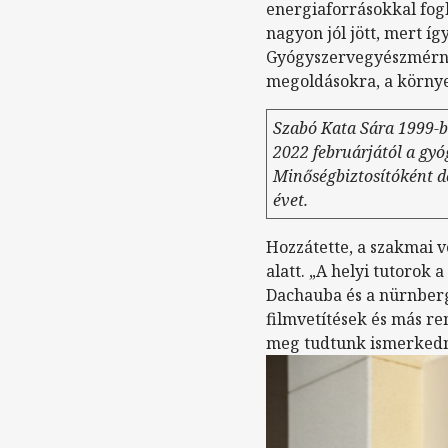
energiaforrásokkal fogla
nagyon jól jött, mert íg
Gyógyszervegyészmérnök
megoldásokra, a környe
Szabó Kata Sára 1999-b
2022 februárjától a gy
Minőségbiztosítóként do
évet.
Hozzátette, a szakmai ve
alatt. „A helyi tutorok
Dachauba és a nürnberg
filmvetítések és más re
meg tudtunk ismerkedni,