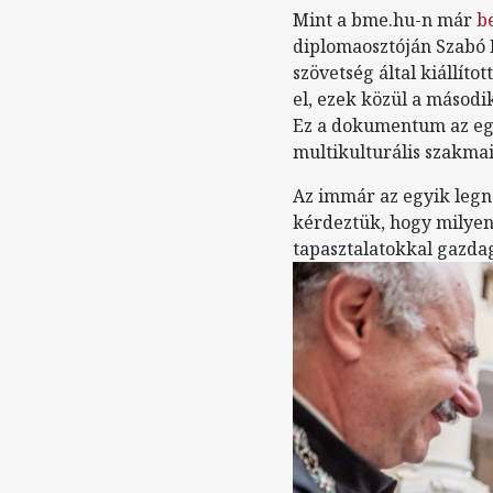
Mint a bme.hu-n már
b
diplomaosztóján Szabó K
szövetség által kiállít
el, ezek közül a másodi
Ez a dokumentum az egy
multikulturális szakma
Az immár az egyik legn
kérdeztük, hogy milyen
tapasztalatokkal gazda