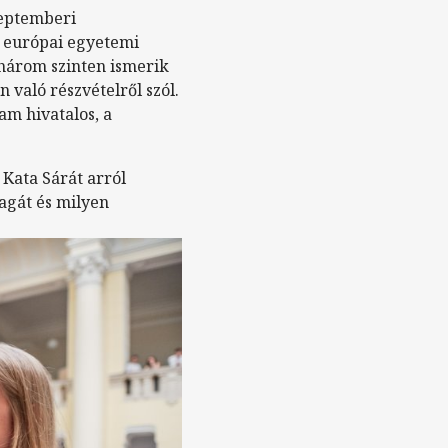
zeptemberi
európai egyetemi
 három szinten ismerik
 való részvételről szól.
m hivatalos, a
Kata Sárát arról
agát és milyen