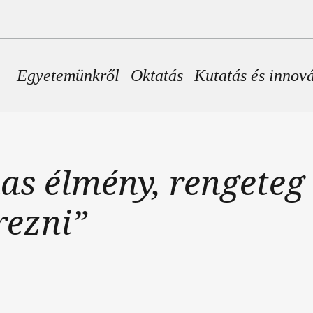
Fő navigáció
Egyetemünkről
Oktatás
Kutatás és innov
s élmény, rengeteg 
rezni”