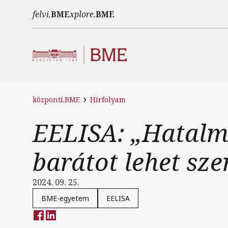
Ugrás a tartalomra
felvi.
BME
xplore.
BME
központi.BME
Hírfolyam
EELISA: „Hatalma
barátot lehet sze
2024. 09. 25.
BME-egyetem
EELISA