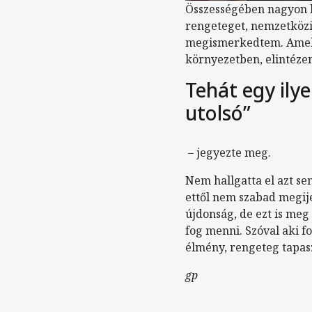
Összességében nagyon 
rengeteget, nemzetközi 
megismerkedtem. Amelle
környezetben, elintézen
Tehát egy ily
utolsó”
– jegyezte meg.
Nem hallgatta el azt sem
ettől nem szabad megije
újdonság, de ezt is meg
fog menni. Szóval aki 
élmény, rengeteg tapasz
gp