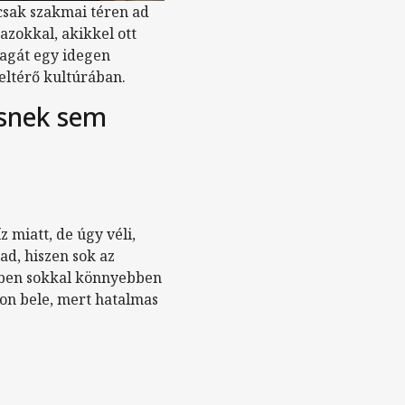
sak szakmai téren ad
azokkal, akikkel ott
magát egy idegen
eltérő kultúrában.
ésnek sem
 miatt, de úgy véli,
ad, hiszen sok az
etben sokkal könnyebben
on bele, mert hatalmas