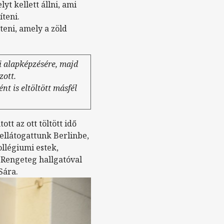
yt kellett állni, ami
íteni.
eni, amely a zöld
i alapképzésére, majd
zott.
t is eltöltött másfél
tt az ott töltött idő
 ellátogattunk Berlinbe,
llégiumi estek,
 Rengeteg hallgatóval
Sára.