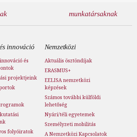
nak
munkatársaknak
és innováció
Nemzetközi
innováció és
Aktuális ösztöndíjak
pontok
ERASMUS+
ási projektjeink
EELISA nemzetközi
portok
képzések
Számos további külföldi
jprogramok
lehetőség
kutatási
Nyári/téli egyetemek
ink
Személyzeti mobilitás
s folyóiratok
A Nemzetközi Kapcsolatok