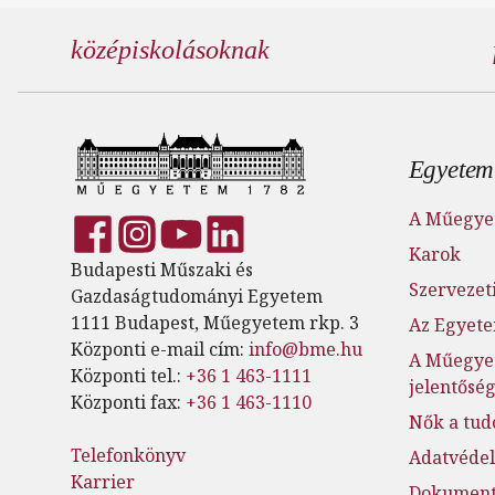
középiskolásoknak
Lábl
Egyetem
A Műegye
Karok
Budapesti Műszaki és
Szervezeti
Gazdaságtudományi Egyetem
1111 Budapest, Műegyetem rkp. 3
Az Egyete
Központi e-mail cím:
info@bme.hu
A Műegye
Központi tel.:
+36 1 463-1111
jelentősé
Központi fax:
+36 1 463-1110
Nők a tu
Telefonkönyv
Adatvéde
Karrier
Dokumen