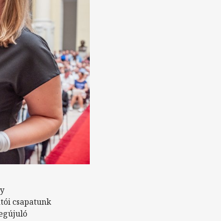
gy
tói csapatunk
megújuló