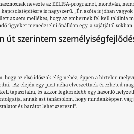
hasznosnak nevezte az EELISA-programot, mondván, nemc
kapcsolatépítésre is nagyszerű. „Én azóta is jóban vagyok 
tt az sem mellékes, hogy az embernek fel kell találnia 
dő ügyeket menedzselni önállóan egy, a sajátjától sokban 
en út szerintem személyiségfejlőd
, hogy az első időszak elég nehéz, éppen a hirtelen mélyvíz
dni. „Az elején egy picit néha elveszettnek érezheted mag
 kell tapasztalni, és akkor legközelebb egy hasonló helyz
fontolgatja, annak azt tanácsolom, hogy mindenképpen vágj
talatot és barátot lehet szerezni”.