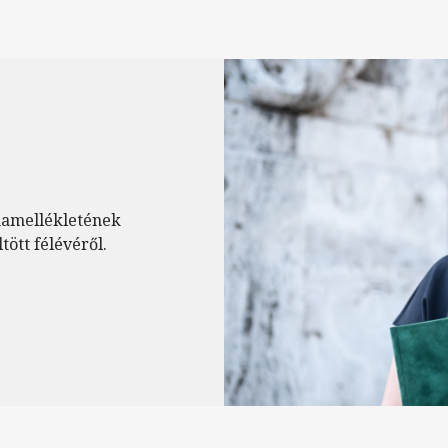
mamellékletének
ött félévéről.