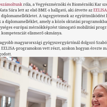
eszámoltunk
róla, a Vegyészmérnöki és Biomérnöki Kar s
ata Sára lett az első BME-s hallgató, aki átvette az
EELISA
ott diplomamellékletet. A tagegyetemek az együttműködést
k a diplomamelléklet, amely a közös oktatási programokban
séges európai mérnökképzést támogató mobilitási progra
i kompetenciát elismerő okmánya.
agyobb magyarországi gyógyszergyártónál dolgozó Szabó 
 EELISA-programokon vett részt, azokon hogyan érezte m
godott.