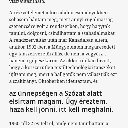
visszautasítható.
A részvételemet a forradalmi eseményekben
sohasem bántam meg, mert annyi rugalmasság
szerencsére volt a rendszerben, hogy hagytak
tanulni, dolgozni, csinálhattam a szabadalmakat.
A rendszerváltás után már Kanadában éltem,
amikor 1992-ben a Műegyetemen megüresedett
egy tanszékvezetői állás, de nem a vegyész-,
hanem a gépészkaron. Az akkori dékán hívott,
hogy a korszerűtlen textiltechnológiai tanszéket
újítsam meg, mert a hallgatók nem választják ezt
a szakirányt. Októberben ideutaztam, és
az ünnepségen a Szózat alatt
elsírtam magam. Úgy éreztem,
haza kell jönni, itt kell meghalni.
1960-tól 32 év telt el, amíg nem taníthattam a