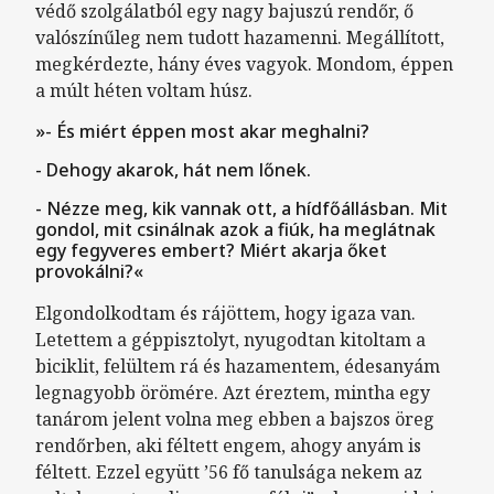
védő szolgálatból egy nagy bajuszú rendőr, ő
valószínűleg nem tudott hazamenni. Megállított,
megkérdezte, hány éves vagyok. Mondom, éppen
a múlt héten voltam húsz.
»- És miért éppen most akar meghalni?
- Dehogy akarok, hát nem lőnek.
- Nézze meg, kik vannak ott, a hídfőállásban. Mit
gondol, mit csinálnak azok a fiúk, ha meglátnak
egy fegyveres embert? Miért akarja őket
provokálni?«
Elgondolkodtam és rájöttem, hogy igaza van.
Letettem a géppisztolyt, nyugodtan kitoltam a
biciklit, felültem rá és hazamentem, édesanyám
legnagyobb örömére. Azt éreztem, mintha egy
tanárom jelent volna meg ebben a bajszos öreg
rendőrben, aki féltett engem, ahogy anyám is
féltett. Ezzel együtt ’56 fő tanulsága nekem az