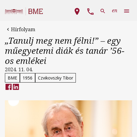
Ugrás a tartalomra
Fő navigáció
en
Hírfolyam
„Tanulj meg nem félni!” – egy
műegyetemi diák és tanár ’56-
os emlékei
2024. 11. 04.
BME
1956
Czvikovszky Tibor