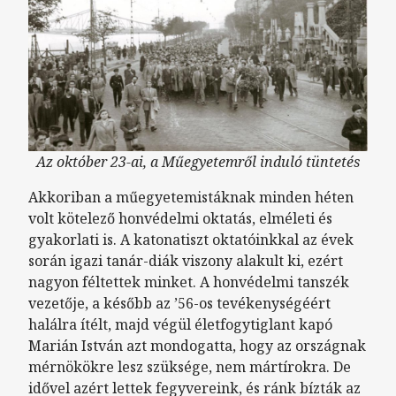
Az október 23-ai, a Műegyetemről induló tüntetés
Akkoriban a műegyetemistáknak minden héten
volt kötelező honvédelmi oktatás, elméleti és
gyakorlati is. A katonatiszt oktatóinkkal az évek
során igazi tanár-diák viszony alakult ki, ezért
nagyon féltettek minket. A honvédelmi tanszék
vezetője, a később az ’56-os tevékenységéért
halálra ítélt, majd végül életfogytiglant kapó
Marián István azt mondogatta, hogy az országnak
mérnökökre lesz szüksége, nem mártírokra. De
idővel azért lettek fegyvereink, és ránk bízták az