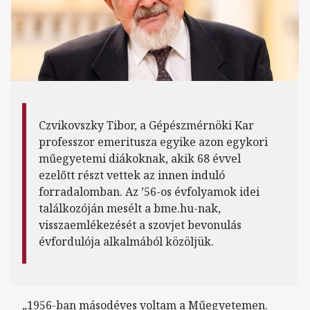
Czvikovszky Tibor, a Gépészmérnöki Kar
professzor emeritusza egyike azon egykori
műegyetemi diákoknak, akik 68 évvel
ezelőtt részt vettek az innen induló
forradalomban. Az ’56-os évfolyamok idei
találkozóján mesélt a bme.hu-nak,
visszaemlékezését a szovjet bevonulás
évfordulója alkalmából közöljük.
„1956-ban másodéves voltam a Műegyetemen.