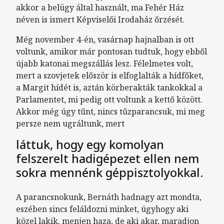
akkor a belügy által használt, ma Fehér Ház
néven is ismert Képviselői Irodaház őrzését.
Még november 4-én, vasárnap hajnalban is ott
voltunk, amikor már pontosan tudtuk, hogy ebből
újabb katonai megszállás lesz. Félelmetes volt,
mert a szovjetek először is elfoglalták a hídfőket,
a Margit hídét is, aztán körberakták tankokkal a
Parlamentet, mi pedig ott voltunk a kettő között.
Akkor még úgy tűnt, nincs tűzparancsuk, mi meg
persze nem ugráltunk, mert
láttuk, hogy egy komolyan
felszerelt hadigépezet ellen nem
sokra mennénk géppisztolyokkal.
A parancsnokunk, Bernáth hadnagy azt mondta,
eszében sincs feláldozni minket, úgyhogy aki
közel lakik, menjen haza, de aki akar, maradjon