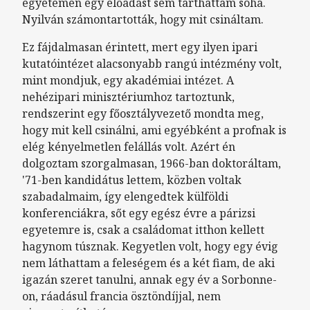
egyetemen egy előadást sem tarthattam soha.
Nyilván számontartották, hogy mit csináltam.
Ez fájdalmasan érintett, mert egy ilyen ipari
kutatóintézet alacsonyabb rangú intézmény volt,
mint mondjuk, egy akadémiai intézet. A
nehézipari minisztériumhoz tartoztunk,
rendszerint egy főosztályvezető mondta meg,
hogy mit kell csinálni, ami egyébként a profnak is
elég kényelmetlen felállás volt. Azért én
dolgoztam szorgalmasan, 1966-ban doktoráltam,
'71-ben kandidátus lettem, közben voltak
szabadalmaim, így elengedtek külföldi
konferenciákra, sőt egy egész évre a párizsi
egyetemre is, csak a családomat itthon kellett
hagynom túsznak. Kegyetlen volt, hogy egy évig
nem láthattam a feleségem és a két fiam, de aki
igazán szeret tanulni, annak egy év a Sorbonne-
on, ráadásul francia ösztöndíjjal, nem