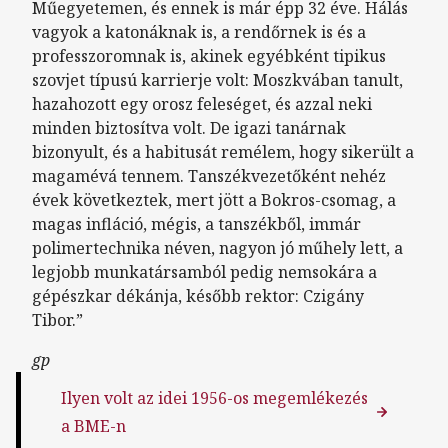
Műegyetemen, és ennek is már épp 32 éve. Hálás
vagyok a katonáknak is, a rendőrnek is és a
professzoromnak is, akinek egyébként tipikus
szovjet típusú karrierje volt: Moszkvában tanult,
hazahozott egy orosz feleséget, és azzal neki
minden biztosítva volt. De igazi tanárnak
bizonyult, és a habitusát remélem, hogy sikerült a
magamévá tennem. Tanszékvezetőként nehéz
évek következtek, mert jött a Bokros-csomag, a
magas infláció, mégis, a tanszékből, immár
polimertechnika néven, nagyon jó műhely lett, a
legjobb munkatársamból pedig nemsokára a
gépészkar dékánja, később rektor: Czigány
Tibor.”
gp
Ilyen volt az idei 1956-os megemlékezés
a BME-n