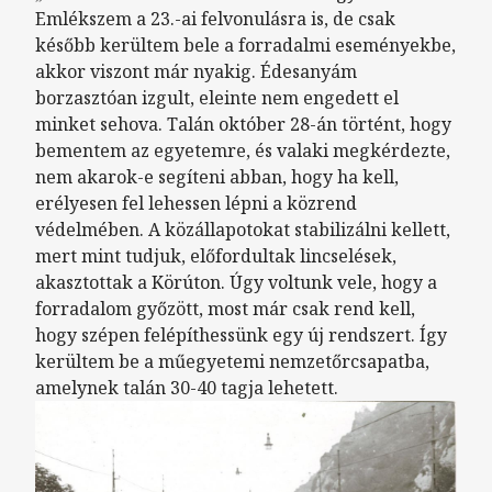
Emlékszem a 23.-ai felvonulásra is, de csak
később kerültem bele a forradalmi eseményekbe,
akkor viszont már nyakig. Édesanyám
borzasztóan izgult, eleinte nem engedett el
minket sehova. Talán október 28-án történt, hogy
bementem az egyetemre, és valaki megkérdezte,
nem akarok-e segíteni abban, hogy ha kell,
erélyesen fel lehessen lépni a közrend
védelmében. A közállapotokat stabilizálni kellett,
mert mint tudjuk, előfordultak lincselések,
akasztottak a Körúton. Úgy voltunk vele, hogy a
forradalom győzött, most már csak rend kell,
hogy szépen felépíthessünk egy új rendszert. Így
kerültem be a műegyetemi nemzetőrcsapatba,
amelynek talán 30-40 tagja lehetett.