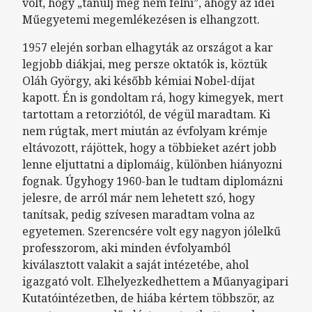
volt, hogy „tanulj meg nem félni”, ahogy az idei
Műegyetemi megemlékezésen is elhangzott.
1957 elején sorban elhagyták az országot a kar
legjobb diákjai, meg persze oktatók is, köztük
Oláh György, aki később kémiai Nobel-díjat
kapott. Én is gondoltam rá, hogy kimegyek, mert
tartottam a retorziótól, de végül maradtam. Ki
nem rúgtak, mert miután az évfolyam krémje
eltávozott, rájöttek, hogy a többieket azért jobb
lenne eljuttatni a diplomáig, különben hiányozni
fognak. Úgyhogy 1960-ban le tudtam diplomázni
jelesre, de arról már nem lehetett szó, hogy
tanítsak, pedig szívesen maradtam volna az
egyetemen. Szerencsére volt egy nagyon jólelkű
professzorom, aki minden évfolyamból
kiválasztott valakit a saját intézetébe, ahol
igazgató volt. Elhelyezkedhettem a Műanyagipari
Kutatóintézetben, de hiába kértem többször, az