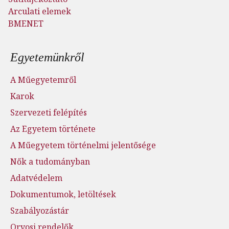
Arculati elemek
BMENET
Lábléc menü
Egyetemünkről
A Műegyetemről
Karok
Szervezeti felépítés
Az Egyetem története
A Műegyetem történelmi jelentősége
Nők a tudományban
Adatvédelem
Dokumentumok, letöltések
Szabályozástár
Orvosi rendelők