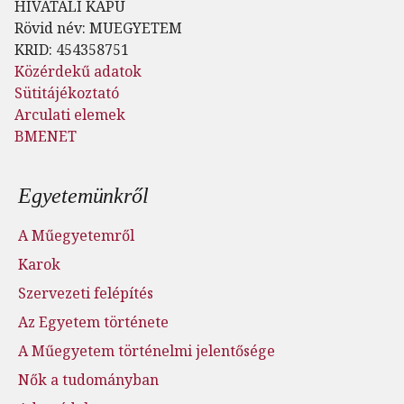
HIVATALI KAPU
Rövid név: MUEGYETEM
KRID: 454358751
Közérdekű adatok
Sütitájékoztató
Arculati elemek
BMENET
Lábléc menü
Egyetemünkről
A Műegyetemről
Karok
Szervezeti felépítés
Az Egyetem története
A Műegyetem történelmi jelentősége
Nők a tudományban