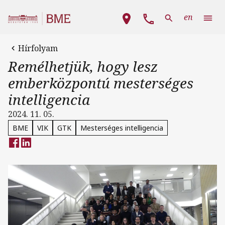
Ugrás a tartalomra
Fő navigáció
en
Hírfolyam
Remélhetjük, hogy lesz
emberközpontú mesterséges
intelligencia
2024. 11. 05.
BME
VIK
GTK
Mesterséges intelligencia