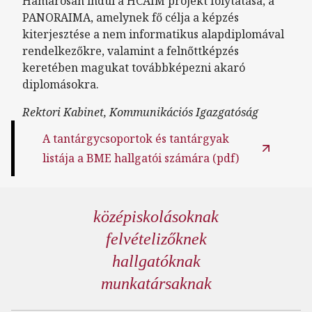
Hamarosan indul a HCAIM projekt folytatása, a
PANORAIMA, amelynek fő célja a képzés
kiterjesztése a nem informatikus alapdiplomával
rendelkezőkre, valamint a felnőttképzés
keretében magukat továbbképezni akaró
diplomásokra.
Rektori Kabinet, Kommunikációs Igazgatóság
A tantárgycsoportok és tantárgyak
listája a BME hallgatói számára (pdf)
középiskolásoknak
felvételizőknek
hallgatóknak
munkatársaknak