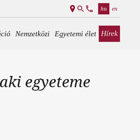
hu
en
Hírek
áció
Nemzetközi
Egyetemi élet
zaki egyeteme