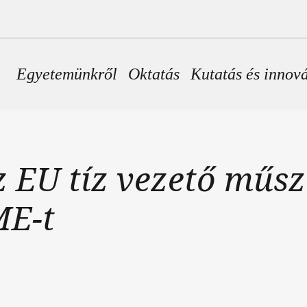
Fő navigáció
Egyetemünkről
Oktatás
Kutatás és innov
 EU tíz vezető műs
ME-t