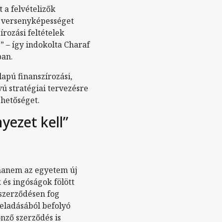
 a felvételizők
 versenyképességet
rozási feltételek
” – így indokolta Charaf
ban.
lapú finanszírozási,
vú stratégiai tervezésre
ehetőséget.
yezet kell”
 hanem az egyetem új
 és ingóságok fölött
 szerződésen fog
 eladásából befolyó
önző szerződés is