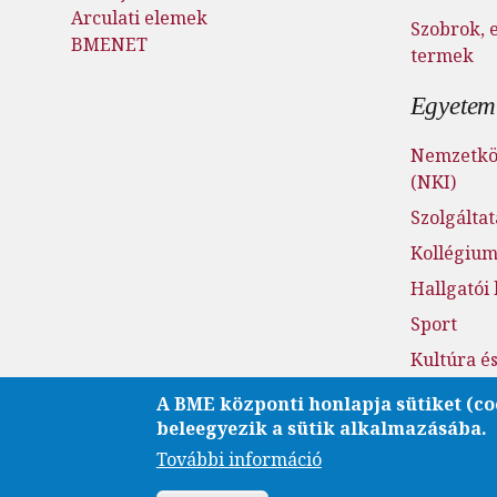
Arculati elemek
Szobrok, 
BMENET
termek
Egyetemi
Nemzetköz
(NKI)
Szolgálta
Kollégiu
Hallgatói
Sport
Kultúra é
Fenntarth
A BME központi honlapja sütiket (co
beleegyezik a sütik alkalmazásába.
Családba
További információ
Esélyegye