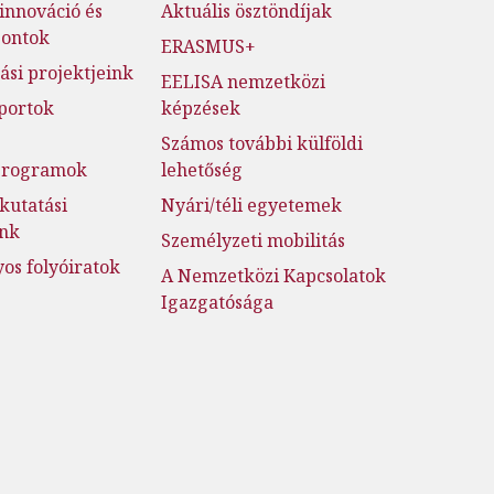
innováció és
Aktuális ösztöndíjak
pontok
ERASMUS+
ási projektjeink
EELISA nemzetközi
portok
képzések
Számos további külföldi
jprogramok
lehetőség
kutatási
Nyári/téli egyetemek
ink
Személyzeti mobilitás
s folyóiratok
A Nemzetközi Kapcsolatok
Igazgatósága