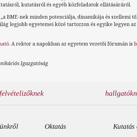
tatásról, kutatásról és egyéb közfeladatok ellátásáráról.
, „a BME-nek minden potenciálja, dinamikája és szellemi t
világ legjobb egyetemei közé tartozzon és egyike legyen az
.
sható
. A rektor a napokban az egyetem vezetői fórumán is
b
nikációs Igazgatóság
felvételizőknek
hallgatók
éc menü
ünkről
Oktatás
Kutatás 