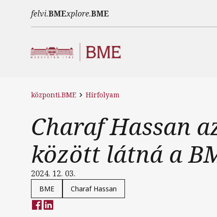
Ugrás a tartalomra
felvi.
BME
xplore.
BME
központi.BME
Hírfolyam
Charaf Hassan az
között látná a B
2024. 12. 03.
BME
Charaf Hassan