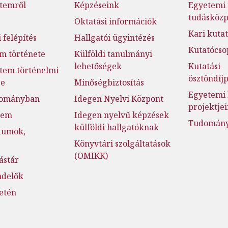
temről
Képzéseink
Egyetemi 
tudásköz
Oktatási információk
Kari kutat
 felépítés
Hallgatói ügyintézés
Kutatócso
m története
Külföldi tanulmányi
lehetőségek
Kutatási
tem történelmi
ösztöndí
ge
Minőségbiztosítás
Egyetemi 
dományban
Idegen Nyelvi Központ
projektje
lem
Idegen nyelvű képzések
Tudományo
külföldi hallgatóknak
tumok,
Könyvtári szolgáltatások
(OMIKK)
ástár
ndelők
setén