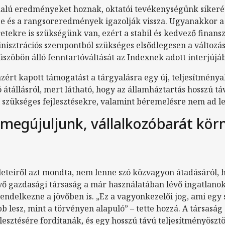
nalú eredményeket hoznak, oktatói tevékenységünk sikerét
e és a rangsoreredmények igazolják vissza. Ugyanakkor a
ekre is szükségünk van, ezért a stabil és kedvező finanszí
inisztrációs szempontból szükséges elsődlegesen a változás
zöbön álló fenntartóváltását az Indexnek adott interjújá
zért kapott támogatást a tárgyalásra egy új, teljesítménya
átállásról, mert látható, hogy az államháztartás hosszú tá
 szükséges fejlesztésekre, valamint béremelésre nem ad l
megújuljunk, vállalkozóbarát körn
zleteiről azt mondta, nem lenne szó közvagyon átadásáról,
vő gazdasági társaság a már használatában lévő ingatlanok
endelkezne a jövőben is. „Ez a vagyonkezelői jog, ami egy
b lesz, mint a törvényen alapuló” – tette hozzá. A társaság
lesztésére fordítanák, és egy hosszú távú teljesítményöszt