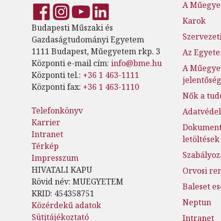
A Műegye
Karok
Budapesti Műszaki és
Szervezeti
Gazdaságtudományi Egyetem
1111 Budapest, Műegyetem rkp. 3
Az Egyete
Központi e-mail cím:
info@bme.hu
A Műegye
Központi tel.:
+36 1 463-1111
jelentősé
Központi fax:
+36 1 463-1110
Nők a tu
Telefonkönyv
Adatvéde
Karrier
Dokumen
Intranet
letöltések
Térkép
Szabályoz
Impresszum
HIVATALI KAPU
Orvosi re
Rövid név: MUEGYETEM
Baleset e
KRID: 454358751
Neptun
Közérdekű adatok
Sütitájékoztató
Intranet