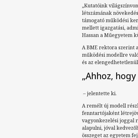
„Kutatóink világszínvo
létszámának növekedés
támogató működési keret
mellett igazgatási, adm
Hassan a Műegyetem küs
A BME rektora szerint a
működési modellre való 
és az elengedhetetlenül
„Ahhoz, hogy 
– jelentette ki.
A remélt új modell rés
fenntartójaként létrejö
vagyonkezelési joggal r
alapulni, jóval kedvezőb
összeget az egyetem fej