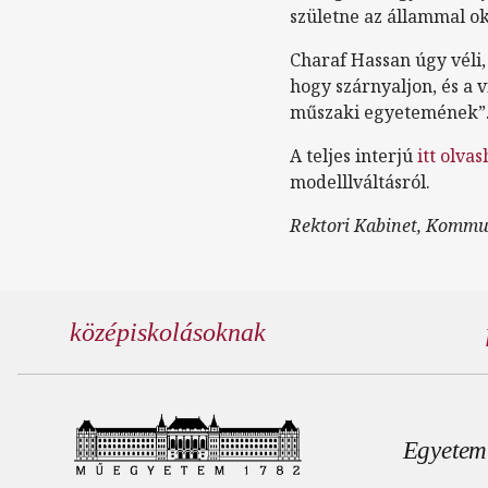
születne az állammal ok
Charaf Hassan úgy véli
hogy szárnyaljon, és a 
műszaki egyetemének”
A teljes interjú
itt olva
modelllváltásról.
Rektori Kabinet, Kommu
középiskolásoknak
Lábl
Egyetem