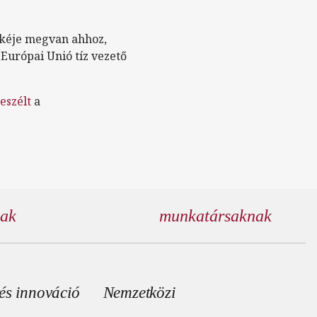
őkéje megvan ahhoz,
 Európai Unió tíz vezető
eszélt
a
nak
munkatársaknak
és innováció
Nemzetközi