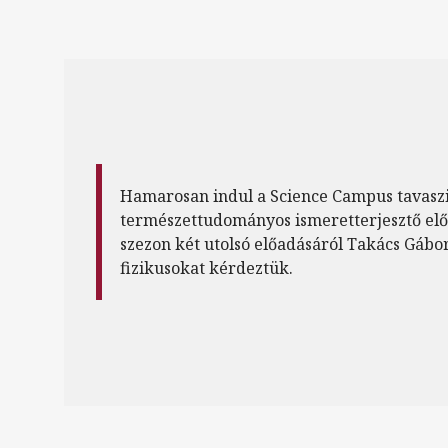
Hamarosan indul a Science Campus tavasz
természettudományos ismeretterjesztő előa
szezon két utolsó előadásáról Takács Gáb
fizikusokat kérdeztük.