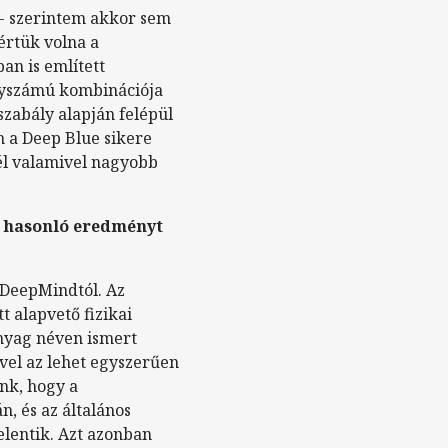
 - szerintem akkor sem
értük volna a
an is említett
agyszámú kombinációja
szabály alapján felépül
n a Deep Blue sikere
nél valamivel nagyobb
s hasonló eredményt
e DeepMindtól.
Az
 alapvető fizikai
nyag néven ismert
vel az lehet egyszerűen
unk, hogy a
, és az általános
elentik.
Azt azonban