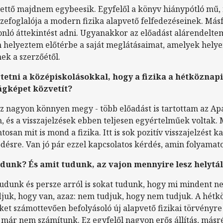
kettő majdnem egybeesik. Egyfelől a könyv hiánypótló mű,
sszefoglalója a modern fizika alapvető felfedezéseinek. Má
nló áttekintést adni. Ugyanakkor az előadást alárendelte
helyeztem előtérbe a saját meglátásaimat, amelyek helye
ek a szerzőétől.
etni a középiskolásokkal, hogy a fizika a hétköznap
ágképet közvetít?
z nagyon könnyen megy - több előadást is tartottam az Ap
és a visszajelzések ebben teljesen egyértelműek voltak.
tosan mit is mond a fizika. Itt is sok pozitív visszajelzést
lődésre. Van jó pár ezzel kapcsolatos kérdés, amin folyam
dunk? És amit tudunk, az vajon mennyire lesz helytál
tudunk és persze arról is sokat tudunk, hogy mi mindent n
djuk, hogy van, azaz: nem tudjuk, hogy nem tudjuk.
A hétk
ket számottevően befolyásoló új alapvető fizikai törvényre
 már nem számítunk. Ez egyfelől nagyon erős állítás, másr