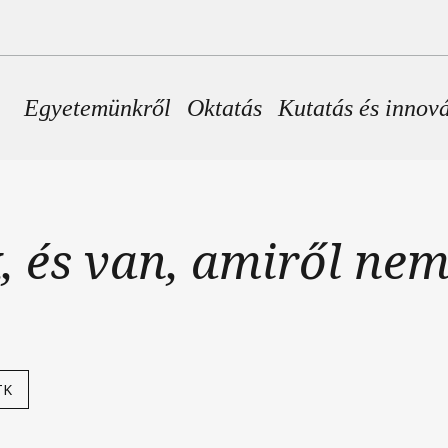
Fő navigáció
Egyetemünkről
Oktatás
Kutatás és innov
, és van, amiről nem
TK