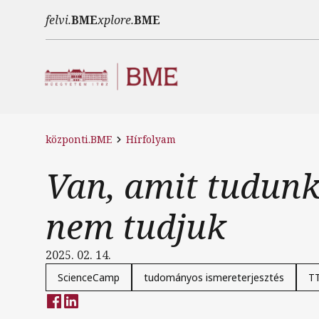
Ugrás a tartalomra
felvi.
BME
xplore.
BME
központi.BME
Hírfolyam
Van, amit tudunk
nem tudjuk
2025. 02. 14.
ScienceCamp
tudományos ismereterjesztés
T