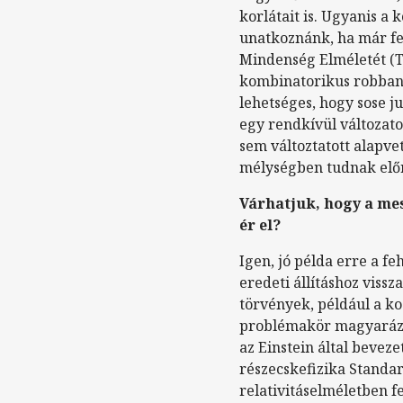
korlátait is. Ugyanis a
unatkoznánk, ha már fel
Mindenség Elméletét (Th
kombinatorikus robbaná
lehetséges, hogy sose j
egy rendkívül változato
sem változtatott alapve
mélységben tudnak előr
Várhatjuk, hogy a me
ér el?
Igen, jó példa erre a f
eredeti állításhoz viss
törvények, például a k
problémakör magyarázat
az Einstein által bevez
részecskefizika Standar
relativitáselméletben fe