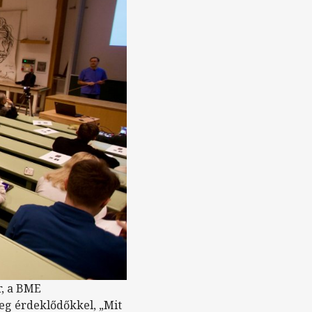
r, a BME
eg érdeklődőkkel, „Mit