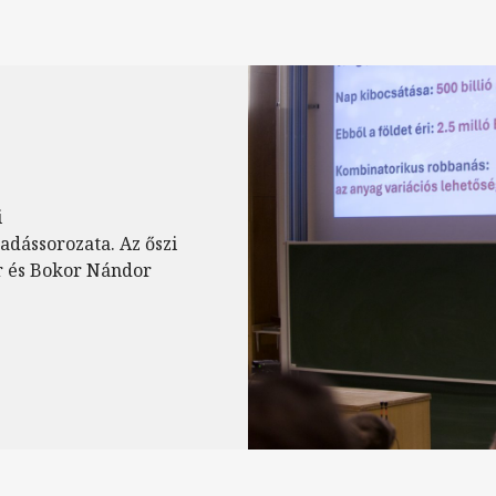
i
dássorozata. Az őszi
or és Bokor Nándor