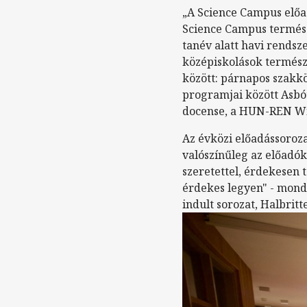
„A Science Campus előa
Science Campus termész
tanév alatt havi rendsz
középiskolások termés
között: párnapos szakkö
programjai között Asbó
docense, a HUN-REN Wi
Az évközi előadássoroz
valószínűleg az előadók
szeretettel, érdekesen 
érdekes legyen" - mondt
indult sorozat, Halbritt