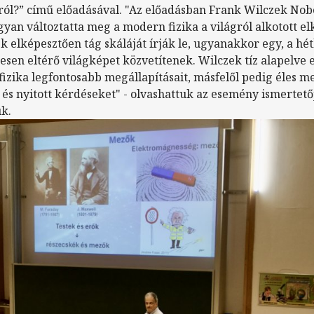
ról?” című előadásával. "Az előadásban Frank Wilczek Nobe
gyan változtatta meg a modern fizika a világról alkotott el
k elképesztően tág skáláját írják le, ugyanakkor egy, a hé
sen eltérő világképet közvetítenek. Wilczek tíz alapelve 
fizika legfontosabb megállapításait, másfelől pedig éles me
és nyitott kérdéseket" - olvashattuk az esemény ismertető
k.