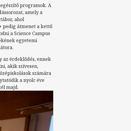
iegészítő programok. A
ássorozat, amely a
tábor, ahol
 pedig átmenet a kettő
zodni a Science Campus
zékének egyetemi
átora.
y az érdeklődés, ennek
i, akik szívesen,
 középiskolások számára
ytatódik a nyolc éve
zél majd.