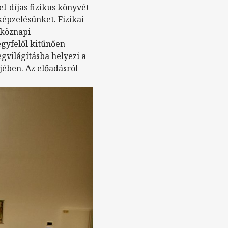
l-díjas fizikus könyvét
képzelésünket. Fizikai
tköznapi
egyfelől kitűnően
gvilágításba helyezi a
jében. Az előadásról