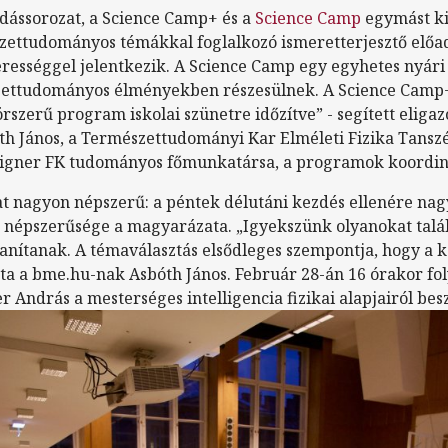
dássorozat, a Science Camp+ és a
Science Camp
egymást k
ettudományos témákkal foglalkozó ismeretterjesztő előad
erességgel jelentkezik. A Science Camp egy egyhetes nyári 
zettudományos élményekben részesülnek. A Science Camp+
rszerű program iskolai szünetre időzítve” - segített eliga
th János, a Természettudományi Kar Elméleti Fizika Tans
gner FK tudományos főmunkatársa, a programok koordin
at nagyon népszerű: a péntek délutáni kezdés ellenére nag
 népszerűsége a magyarázata. „Igyekszünk olyanokat találn
tanítanak. A témaválasztás elsődleges szempontja, hogy a
a a bme.hu-nak Asbóth János. Február 28-án 16 órakor fol
er András a mesterséges intelligencia fizikai alapjairól bes