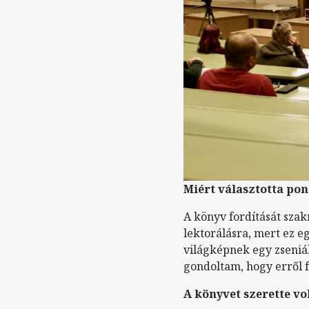
Miért választotta pon
A könyv fordítását szak
lektorálásra, mert ez e
világképnek egy zseniáli
gondoltam, hogy erről f
A könyvet szerette vo