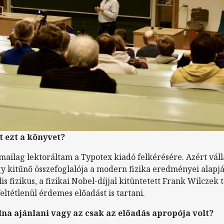
t ezt a könyvet?
mailag lektoráltam a Typotex kiadó felkérésére. Azért válla
gy kitűnő összefoglalója a modern fizika eredményei alapjá
s fizikus, a fizikai Nobel-díjjal kitüntetett Frank Wilczek 
eltétlenül érdemes előadást is tartani.
lna ajánlani vagy az csak az előadás apropója volt?