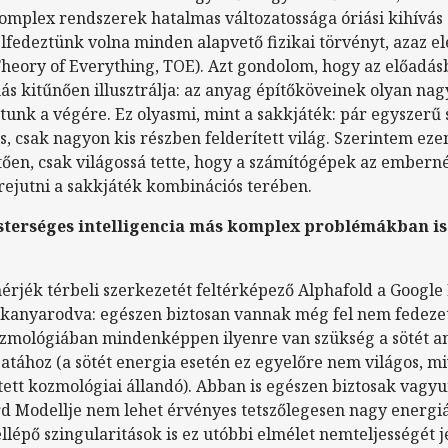
 komplex rendszerek hatalmas változatossága óriási kihívás
fedeztünk volna minden alapvető fizikai törvényt, azaz el
eory of Everything, TOE). Azt gondolom, hogy az előadásb
s kitűnően illusztrálja: az anyag építőköveinek olyan n
utunk a végére. Ez olyasmi, mint a sakkjáték: pár egyszerű 
s, csak nagyon kis részben felderített világ. Szerintem eze
tően, csak világossá tette, hogy a számítógépek az ember
ejutni a sakkjáték kombinációs terében.
sterséges intelligencia más komplex problémákban i
ehérjék térbeli szerkezetét feltérképező Alphafold a Googl
zakanyarodva: egészen biztosan vannak még fel nem fedezett
ozmológiában mindenképpen ilyenre van szükség a sötét a
ához (a sötét energia esetén ez egyelőre nem világos, mi
etett kozmológiai állandó). Abban is egészen biztosak vagy
d Modellje nem lehet érvényes tetszőlegesen nagy energián
llépő szingularitások is ez utóbbi elmélet nemteljességét j