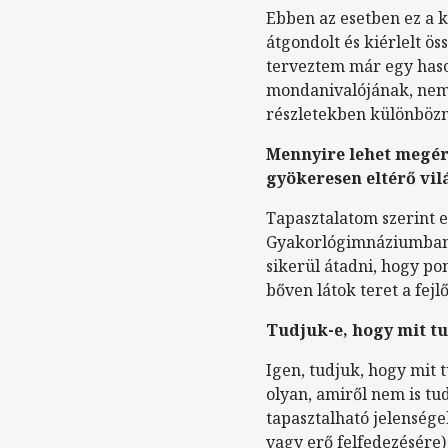
Ebben az esetben ez a 
átgondolt és kiérlelt ö
terveztem már egy haso
mondanivalójának, nem 
részletekben különbözn
Mennyire lehet megért
gyökeresen eltérő vil
Tapasztalatom szerint e
Gyakorlógimnáziumban, 
sikerül átadni, hogy pon
bőven látok teret a fej
Tudjuk-e, hogy mit tu
Igen, tudjuk, hogy mit 
olyan, amiről nem is tu
tapasztalható jelensége
vagy erő felfedezésére)