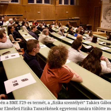
n a BME F29-es termét, a „fizika szentélyét” Takács Gábo
 Elméleti Fizika Tanszékének egyetemi tanára töltötte m