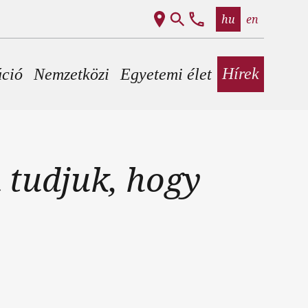
hu
en
Hírek
áció
Nemzetközi
Egyetemi élet
 tudjuk, hogy