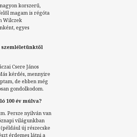
 nagyon korszerű,
sfelől magam is régóta
m Wilczek
nként, egyes
i szemléletünktől
áczai Csere János
Más kérdés, mennyire
 kaptam, de ebben még
atosan gondolkodom.
ló 100 év múlva?
em. Persze nyilván van
öznapi világunkban
 (például új részecske
észt érdemes látni a