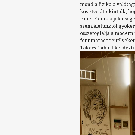
mond a fizika a valóság
követve áttekintjük, ho
ismereteink a jelensége
szemléletünktől gyökere
összefoglalja a modern 
fennmaradt rejtélyeket 
Takács Gábort kérdeztü