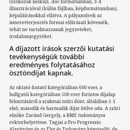
(szóközök nélkül), .doc formátumban, 3-4
illusztrációval (külön fájlban, képformátumban),
képaláírásokkal ellátva. A pályaművek az
ismeretterjesztés formai előírásait kövessék,
tehát ne tartalmazzanak jegyzeteket,
irodalomjegyzéket.
A díjazott írások szerzői kutatási
tevékenységük további
eredményes folytatásához
ösztöndíjat kapnak.
Az oktató-kutató kategóriában 600 ezer, a
hallgatói kategóriában 500 ezer forintos díjalap
felosztásáról a szakmai zsűri dönt, általában 1-1
első, második és harmadik díjat ítélve oda. A zsűri
elnöke Zaránd Gergely, a BME tudományos
rektorhelyettese. Tagjai a Pro Progressio
Alapítvány és az Élet és Tudomány képviselői, de