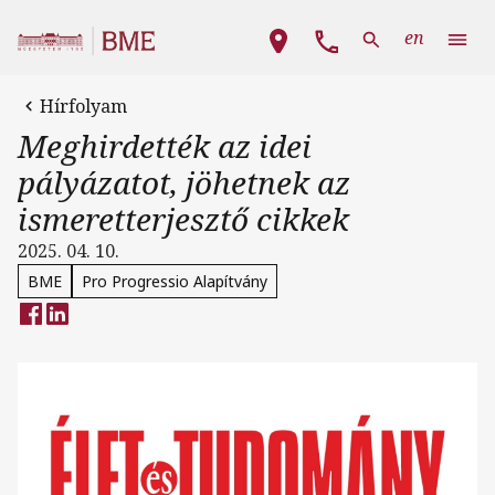
Ugrás a tartalomra
Fő navigáció
en
Hírfolyam
Meghirdették az idei
pályázatot, jöhetnek az
ismeretterjesztő cikkek
2025. 04. 10.
BME
Pro Progressio Alapítvány