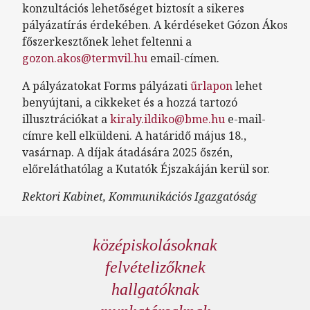
konzultációs lehetőséget biztosít a sikeres
pályázatírás érdekében. A kérdéseket Gózon Ákos
főszerkesztőnek lehet feltenni a
gozon.akos@termvil.hu
email-címen.
A pályázatokat Forms pályázati
űrlapon
lehet
benyújtani, a cikkeket és a hozzá tartozó
illusztrációkat a
kiraly.ildiko@bme.hu
e-mail-
címre kell elküldeni. A határidő május 18.,
vasárnap. A díjak átadására 2025 őszén,
előreláthatólag a Kutatók Éjszakáján kerül sor.
Rektori Kabinet, Kommunikációs Igazgatóság
középiskolásoknak
felvételizőknek
hallgatóknak