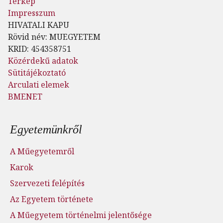
Térkép
Impresszum
HIVATALI KAPU
Rövid név: MUEGYETEM
KRID: 454358751
Közérdekű adatok
Sütitájékoztató
Arculati elemek
BMENET
Lábléc menü
Egyetemünkről
A Műegyetemről
Karok
Szervezeti felépítés
Az Egyetem története
A Műegyetem történelmi jelentősége