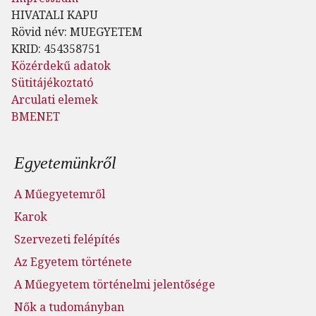
HIVATALI KAPU
Rövid név: MUEGYETEM
KRID: 454358751
Közérdekű adatok
Sütitájékoztató
Arculati elemek
BMENET
Lábléc menü
Egyetemünkről
A Műegyetemről
Karok
Szervezeti felépítés
Az Egyetem története
A Műegyetem történelmi jelentősége
Nők a tudományban