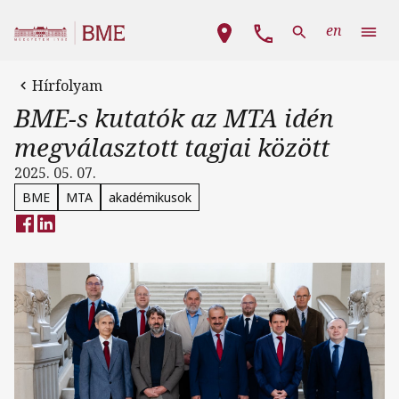
Ugrás a tartalomra
Fő navigáció
en
Hírfolyam
BME-s kutatók az MTA idén
megválasztott tagjai között
2025. 05. 07.
BME
MTA
akadémikusok