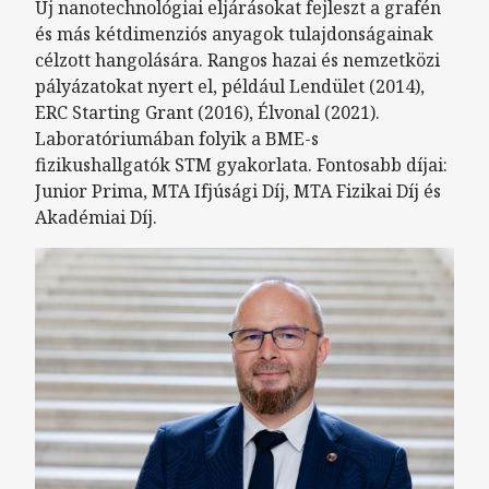
Új nanotechnológiai eljárásokat fejleszt a grafén
és más kétdimenziós anyagok tulajdonságainak
célzott hangolására. Rangos hazai és nemzetközi
pályázatokat nyert el, például Lendület (2014),
ERC Starting Grant (2016), Élvonal (2021).
Laboratóriumában folyik a BME-s
fizikushallgatók STM gyakorlata. Fontosabb díjai:
Junior Prima, MTA Ifjúsági Díj, MTA Fizikai Díj és
Akadémiai Díj.