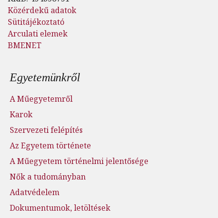
Közérdekű adatok
Sütitájékoztató
Arculati elemek
BMENET
Lábléc menü
Egyetemünkről
A Műegyetemről
Karok
Szervezeti felépítés
Az Egyetem története
A Műegyetem történelmi jelentősége
Nők a tudományban
Adatvédelem
Dokumentumok, letöltések