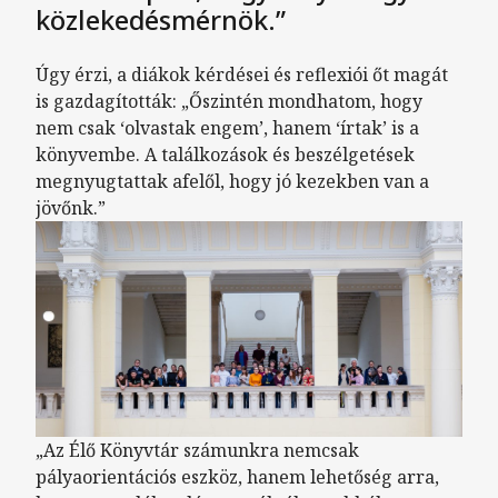
közlekedésmérnök.”
Úgy érzi, a diákok kérdései és reflexiói őt magát
is gazdagították: „Őszintén mondhatom, hogy
nem csak ‘olvastak engem’, hanem ‘írtak’ is a
könyvembe. A találkozások és beszélgetések
megnyugtattak afelől, hogy jó kezekben van a
jövőnk.”
„Az Élő Könyvtár számunkra nemcsak
pályaorientációs eszköz, hanem lehetőség arra,