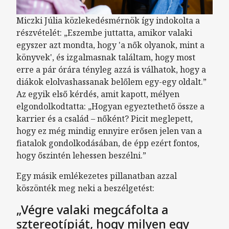
Miczki Júlia közlekedésmérnök így indokolta a
részvételét: „Eszembe juttatta, amikor valaki
egyszer azt mondta, hogy 'a nők olyanok, mint a
könyvek', és izgalmasnak találtam, hogy most
erre a pár órára tényleg azzá is válhatok, hogy a
diákok elolvashassanak belőlem egy-egy oldalt.”
Az egyik első kérdés, amit kapott, mélyen
elgondolkodtatta: „Hogyan egyeztethető össze a
karrier és a család – nőként? Picit meglepett,
hogy ez még mindig ennyire erősen jelen van a
fiatalok gondolkodásában, de épp ezért fontos,
hogy őszintén lehessen beszélni.”
Egy másik emlékezetes pillanatban azzal
köszönték meg neki a beszélgetést:
„Végre valaki megcáfolta a
sztereotípiát, hogy milyen egy