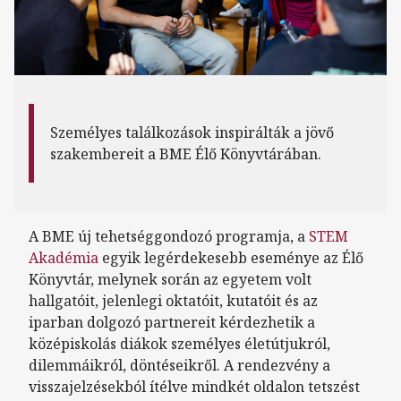
Személyes találkozások inspirálták a jövő
szakembereit a BME Élő Könyvtárában.
A BME új tehetséggondozó programja, a
STEM
Akadémia
egyik legérdekesebb eseménye az Élő
Könyvtár, melynek során az egyetem volt
hallgatóit, jelenlegi oktatóit, kutatóit és az
iparban dolgozó partnereit kérdezhetik a
középiskolás diákok személyes életútjukról,
dilemmáikról, döntéseikről. A rendezvény a
visszajelzésekból ítélve mindkét oldalon tetszést