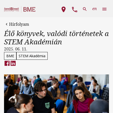
Ugrás a tartalomra
Fő navigáció
en
Hírfolyam
Élő könyvek, valódi történetek a
STEM Akadémián
2025. 06. 11.
BME
STEM Akadémia