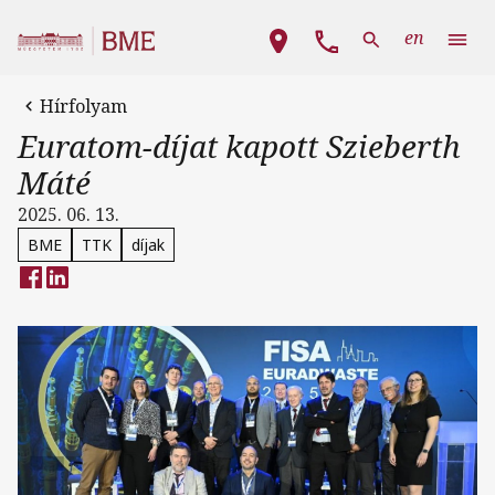
Ugrás a tartalomra
Fő navigáció
en
Hírfolyam
Euratom-díjat kapott Szieberth
Máté
2025. 06. 13.
BME
TTK
díjak