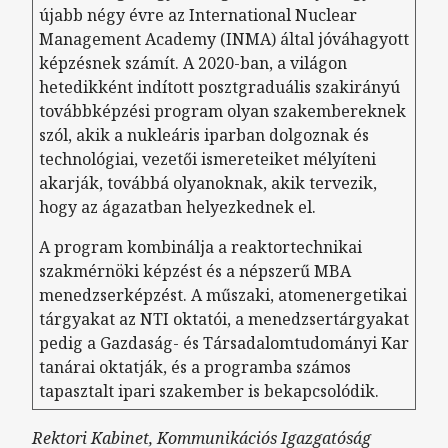
újabb négy évre az International Nuclear
Management Academy (INMA) által jóváhagyott
képzésnek számít. A 2020-ban, a világon
hetedikként indított posztgraduális szakirányú
továbbképzési program olyan szakembereknek
szól, akik a nukleáris iparban dolgoznak és
technológiai, vezetői ismereteiket mélyíteni
akarják, továbbá olyanoknak, akik tervezik,
hogy az ágazatban helyezkednek el.
A program kombinálja a reaktortechnikai
szakmérnöki képzést és a népszerű MBA
menedzserképzést. A műszaki, atomenergetikai
tárgyakat az NTI oktatói, a menedzsertárgyakat
pedig a Gazdaság- és Társadalomtudományi Kar
tanárai oktatják, és a programba számos
tapasztalt ipari szakember is bekapcsolódik.
Rektori Kabinet, Kommunikációs Igazgatóság