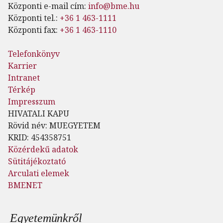
Központi e-mail cím:
info@bme.hu
Központi tel.:
+36 1 463-1111
Központi fax:
+36 1 463-1110
Telefonkönyv
Karrier
Intranet
Térkép
Impresszum
HIVATALI KAPU
Rövid név: MUEGYETEM
KRID: 454358751
Közérdekű adatok
Sütitájékoztató
Arculati elemek
BMENET
Lábléc menü
Egyetemünkről