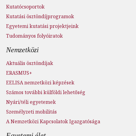
Kutatócsoportok
Kutatási ösztöndíjprogramok
Egyetemi kutatási projektjeink
Tudományos folyóiratok
Nemzetközi
Aktuális ösztöndíjak
ERASMUS+
EELISA nemzetközi képzések
Számos további külföldi lehetőség
Nyári/téli egyetemek
Személyzeti mobilitás
A Nemzetközi Kapcsolatok Igazgatósága
Egyetemi élet