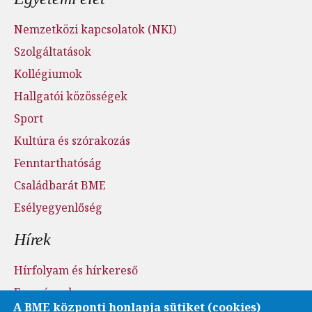
Nemzetközi kapcsolatok (NKI)
Szolgáltatások
Kollégiumok
Hallgatói közösségek
Sport
Kultúra és szórakozás
Fenntarthatóság
Családbarát BME
Esélyegyenlőség
Hírek
Hírfolyam és hírkereső
Események
A BME központi honlapja sütiket (cookies)