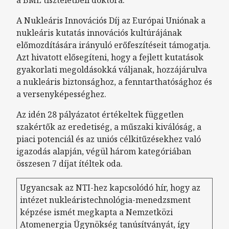
A Nukleáris Innovációs Díj az Európai Uniónak a
nukleáris kutatás innovációs kultúrájának
előmozdítására irányuló erőfeszítéseit támogatja.
Azt hivatott elősegíteni, hogy a fejlett kutatások
gyakorlati megoldásokká váljanak, hozzájárulva
a nukleáris biztonsághoz, a fenntarthatósághoz és
a versenyképességhez.
Az idén 28 pályázatot értékeltek független
szakértők az eredetiség, a műszaki kiválóság, a
piaci potenciál és az uniós célkitűzésekhez való
igazodás alapján, végül három kategóriában
összesen 7 díjat ítéltek oda.
Ugyancsak az NTI-hez kapcsolódó hír, hogy az
intézet nukleáristechnológia-menedzsment
képzése ismét megkapta a Nemzetközi
Atomenergia Ügynökség tanúsítványát, így