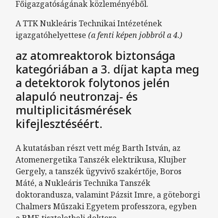
Főigazgatóságának közleményéből.
A TTK Nukleáris Technikai Intézetének
igazgatóhelyettese
(a fenti képen jobbról a 4.)
az atomreaktorok biztonsága
kategóriában a 3. díjat kapta meg
a detektorok folytonos jelén
alapuló neutronzaj- és
multiplicitásmérések
kifejlesztéséért.
A kutatásban részt vett még Barth István, az
Atomenergetika Tanszék elektrikusa, Klujber
Gergely, a tanszék ügyvivő szakértője, Boros
Máté, a Nukleáris Technika Tanszék
doktorandusza, valamint Pázsit Imre, a göteborgi
Chalmers Műszaki Egyetem professzora, egyben
a BME tiszteletbeli doktora.