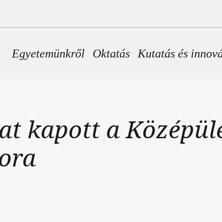
Fő navigáció
Egyetemünkről
Oktatás
Kutatás és innov
at kapott a Középüle
zora