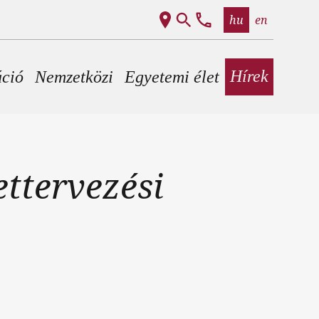
hu
en
Hírek
áció
Nemzetközi
Egyetemi élet
ttervezési