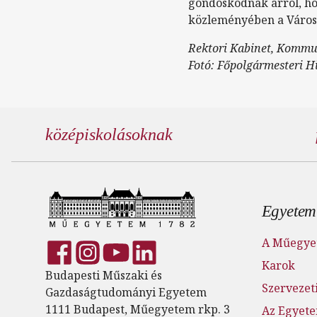
gondoskodnak arról, hog
közleményében a Város
Rektori Kabinet, Kommu
Fotó: Főpolgármesteri Hi
középiskolásoknak
Lábl
Egyetem
A Műegye
Karok
Budapesti Műszaki és
Szervezeti
Gazdaságtudományi Egyetem
1111 Budapest, Műegyetem rkp. 3
Az Egyete