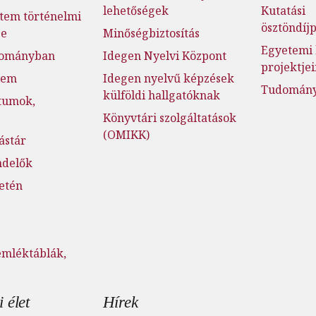
lehetőségek
Kutatási
tem történelmi
ösztöndí
ge
Minőségbiztosítás
Egyetemi 
dományban
Idegen Nyelvi Központ
projektje
lem
Idegen nyelvű képzések
Tudományo
külföldi hallgatóknak
tumok,
Könyvtári szolgáltatások
(OMIKK)
ástár
ndelők
setén
emléktáblák,
 élet
Hírek