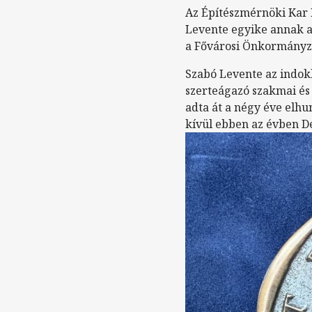
Az Építészmérnöki Kar 
Levente egyike annak a
a Fővárosi Önkormányz
Szabó Levente az indokl
szerteágazó szakmai és
adta át a négy éve elhu
kívül ebben az évben D