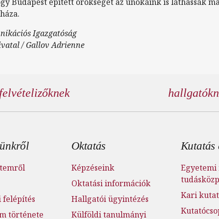
y Budapest épített örökségét az unokáink is láthassák maj
háza.
nikációs Igazgatóság
vatal / Gallov Adrienne
felvételizőknek
hallgatók
éc menü
ünkről
Oktatás
Kutatás 
temről
Képzéseink
Egyetemi 
tudásköz
Oktatási információk
Kari kutat
 felépítés
Hallgatói ügyintézés
Kutatócso
m története
Külföldi tanulmányi