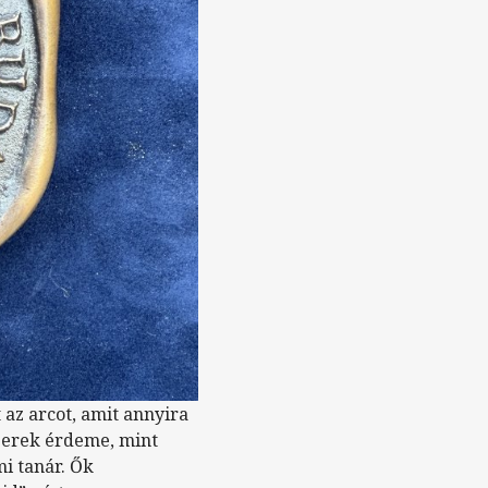
t az arcot, amit annyira
berek érdeme, mint
i tanár. Ők