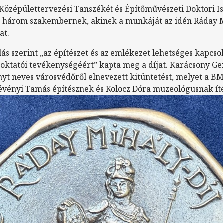
Középülettervezési Tanszékét és Építőművészeti Doktori Is
 három szakembernek, akinek a munkáját az idén Ráday Mi
at.
ás szerint „az építészet és az emlékezet lehetséges kapcso
 oktatói tevékenységéért” kapta meg a díjat. Karácsony G
nyt neves városvédőről elnevezett kitüntetést, melyet a 
évényi Tamás építésznek és Kolocz Dóra muzeológusnak íté