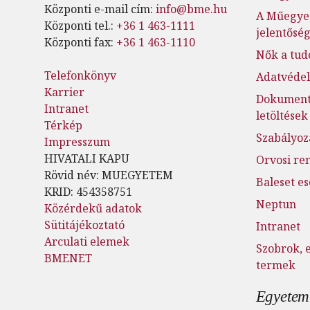
Központi e-mail cím:
info@bme.hu
A Műegye
Központi tel.:
+36 1 463-1111
jelentősé
Központi fax:
+36 1 463-1110
Nők a tu
Telefonkönyv
Adatvéde
Karrier
Dokumen
Intranet
letöltések
Térkép
Szabályoz
Impresszum
HIVATALI KAPU
Orvosi re
Rövid név: MUEGYETEM
Baleset e
KRID: 454358751
Neptun
Közérdekű adatok
Sütitájékoztató
Intranet
Arculati elemek
Szobrok, 
BMENET
termek
Egyetemi