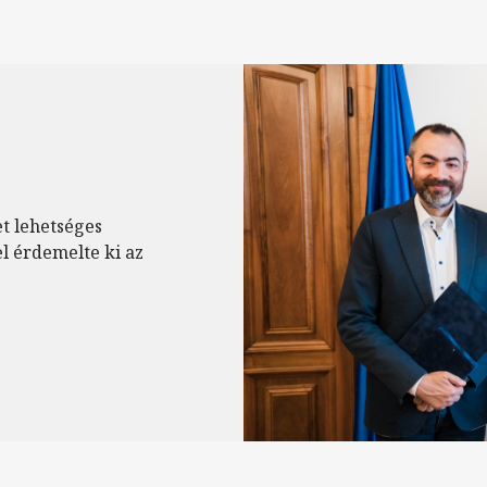
et lehetséges
l érdemelte ki az