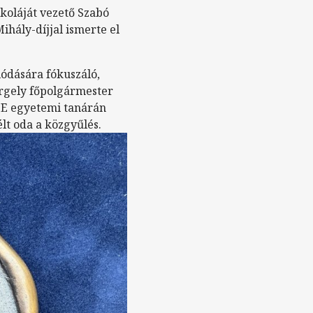
koláját vezető Szabó
hály-díjjal ismerte el
lódására fókuszáló,
ergely főpolgármester
BME egyetemi tanárán
lt oda a közgyűlés.