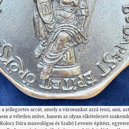
 a jellegzetes arcát, amely a városunkat azzá teszi, ami, az
nem a véletlen műve, hanem az olyan elkötelezett szakem
 Kolocz Dóra muzeológus és Szabó Levente építész, egyetem