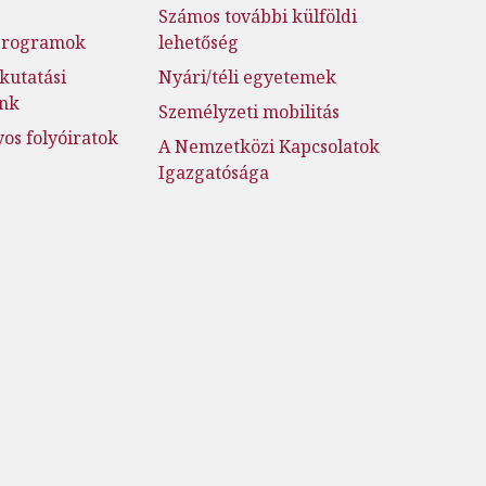
Számos további külföldi
jprogramok
lehetőség
kutatási
Nyári/téli egyetemek
ink
Személyzeti mobilitás
s folyóiratok
A Nemzetközi Kapcsolatok
Igazgatósága