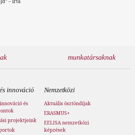
d” – írta
nak
munkatársaknak
és innováció
Nemzetközi
innováció és
Aktuális ösztöndíjak
pontok
ERASMUS+
ási projektjeink
EELISA nemzetközi
portok
képzések