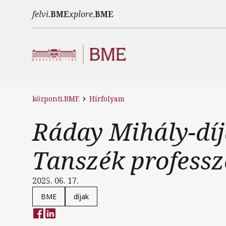
Ugrás a tartalomra
felvi.
BME
xplore.
BME
központi.BME
Hírfolyam
Ráday Mihály-díj
Tanszék profess
2025. 06. 17.
BME
díjak