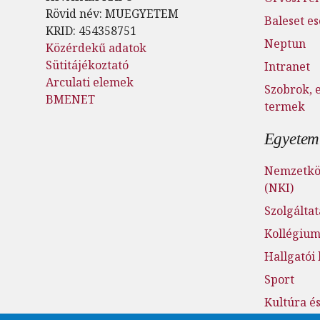
Rövid név: MUEGYETEM
Baleset e
KRID: 454358751
Neptun
Közérdekű adatok
Sütitájékoztató
Intranet
Arculati elemek
Szobrok, 
BMENET
termek
Egyetemi
Nemzetköz
(NKI)
Szolgálta
Kollégiu
Hallgatói
Sport
Kultúra é