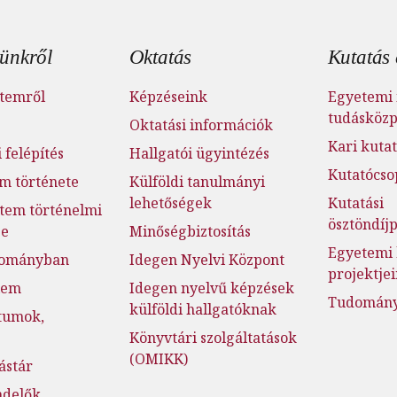
éc menü
ünkről
Oktatás
Kutatás 
temről
Képzéseink
Egyetemi 
tudásköz
Oktatási információk
Kari kutat
 felépítés
Hallgatói ügyintézés
Kutatócso
m története
Külföldi tanulmányi
lehetőségek
Kutatási
tem történelmi
ösztöndí
ge
Minőségbiztosítás
Egyetemi 
dományban
Idegen Nyelvi Központ
projektje
lem
Idegen nyelvű képzések
Tudományo
külföldi hallgatóknak
tumok,
Könyvtári szolgáltatások
(OMIKK)
ástár
ndelők