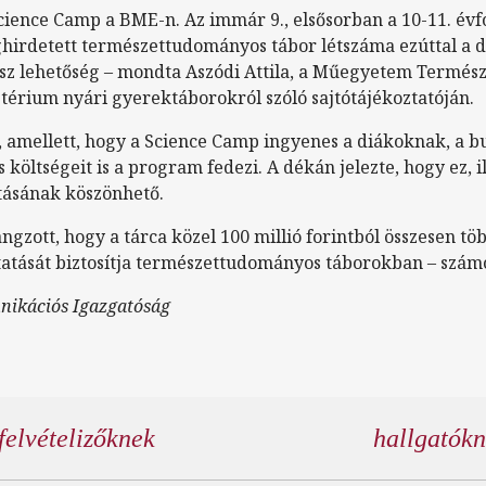
Science Camp a BME-n. Az immár 9., elsősorban a 10-11. év
irdetett természettudományos tábor létszáma ezúttal a d
lesz lehetőség – mondta Aszódi Attila, a Műegyetem Termé
térium nyári gyerektáborokról szóló sajtótájékoztatóján.
e, amellett, hogy a Science Camp ingyenes a diákoknak, a bu
 költségeit is a program fedezi. A dékán jelezte, hogy ez, i
tásának köszönhető.
ngzott, hogy a tárca közel 100 millió forintból összesen tö
tatását biztosítja természettudományos táborokban – számo
nikációs Igazgatóság
felvételizőknek
hallgatók