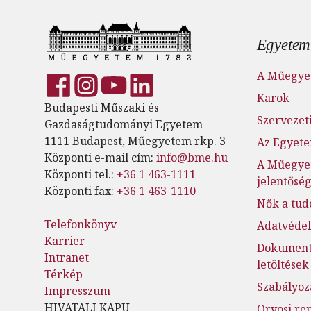
Lábl
Egyetem
A Műegye
Karok
Budapesti Műszaki és
Szervezeti
Gazdaságtudományi Egyetem
1111 Budapest, Műegyetem rkp. 3
Az Egyete
Központi e-mail cím:
info@bme.hu
A Műegye
Központi tel.:
+36 1 463-1111
jelentősé
Központi fax:
+36 1 463-1110
Nők a tu
Telefonkönyv
Adatvéde
Karrier
Dokumen
Intranet
letöltések
Térkép
Szabályoz
Impresszum
HIVATALI KAPU
Orvosi re