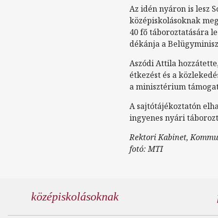
Az idén nyáron is lesz 
középiskolásoknak megh
40 fő táboroztatására 
dékánja a Belügyminisz
Aszódi Attila hozzátett
étkezést és a közlekedés
a minisztérium támoga
A sajtótájékoztatón elha
ingyenes nyári táboroz
Rektori Kabinet, Kommu
fotó: MTI
középiskolásoknak