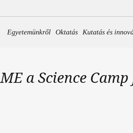
Fő navigáció
Egyetemünkről
Oktatás
Kutatás és innov
ME a Science Camp f