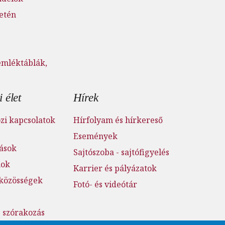
setén
emléktáblák,
 élet
Hírek
i kapcsolatok
Hírfolyam és hírkereső
Események
tások
Sajtószoba - sajtófigyelés
mok
Karrier és pályázatok
 közösségek
Fotó- és videótár
s szórakozás