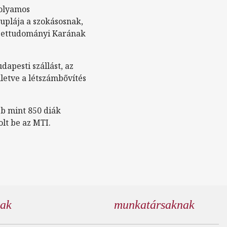
folyamos
uplája a szokásosnak,
szettudományi Karának
dapesti szállást, az
lletve a létszámbővítés
bb mint 850 diák
lt be az MTI.
nak
munkatársaknak