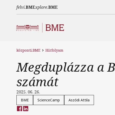
Ugrás a tartalomra
felvi.
BME
xplore.
BME
központi.BME
Hírfolyam
Megduplázza a B
számát
2025. 06. 26.
BME
ScienceCamp
Aszódi Attila