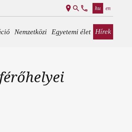
hu
en
Hírek
áció
Nemzetközi
Egyetemi élet
érőhelyei