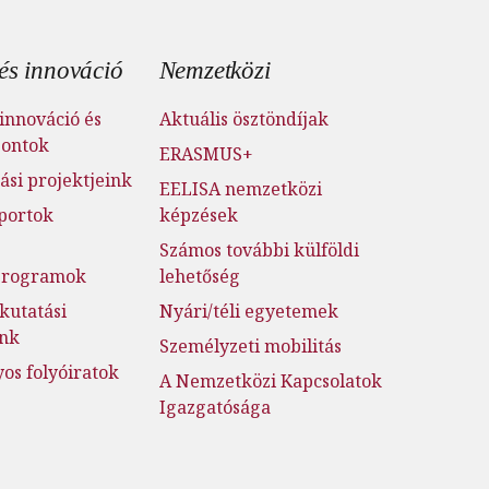
és innováció
Nemzetközi
innováció és
Aktuális ösztöndíjak
pontok
ERASMUS+
ási projektjeink
EELISA nemzetközi
portok
képzések
Számos további külföldi
jprogramok
lehetőség
kutatási
Nyári/téli egyetemek
ink
Személyzeti mobilitás
s folyóiratok
A Nemzetközi Kapcsolatok
Igazgatósága