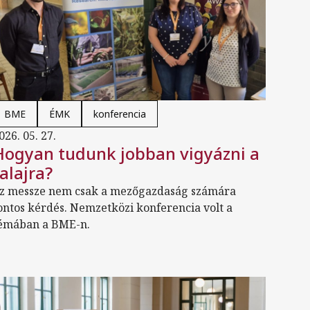
BME
ÉMK
konferencia
026. 05. 27.
Hogyan tudunk jobban vigyázni a
talajra?
z messze nem csak a mezőgazdaság számára
ontos kérdés. Nemzetközi konferencia volt a
émában a BME-n.