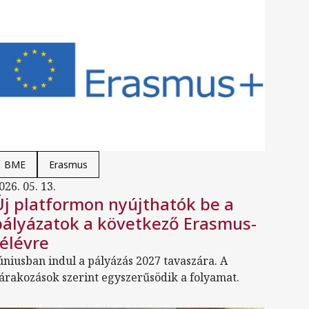
BME
Erasmus
026. 05. 13.
Új platformon nyújthatók be a
pályázatok a következő Erasmus-
félévre
úniusban indul a pályázás 2027 tavaszára. A
árakozások szerint egyszerűsödik a folyamat.