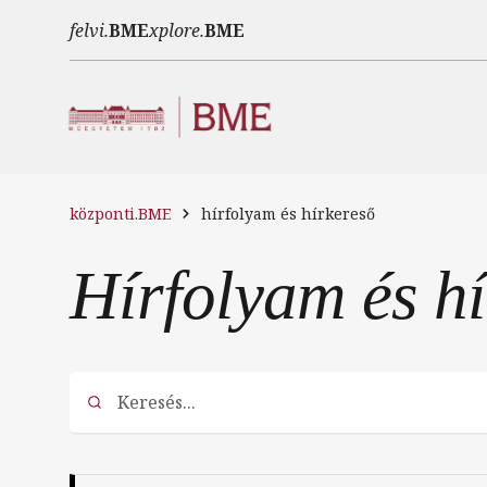
Ugrás a tartalomra
felvi.
BME
xplore.
BME
központi.BME
hírfolyam és hírkereső
Hírfolyam és h