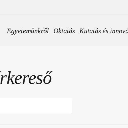
Fő navigáció
Egyetemünkről
Oktatás
Kutatás és innov
írkereső