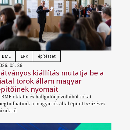
BME
ÉPK
építészet
026. 05. 26.
Látványos kiállítás mutatja be a
fiatal török állam magyar
építőinek nyomait
 BME oktatói és hallgatói jóvoltából sokat
egtudhatunk a magyarok által épített százéves
ázakról.