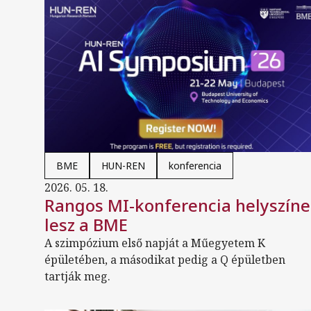
BME
HUN-REN
konferencia
2026. 05. 18.
Rangos MI-konferencia helyszíne
lesz a BME
A szimpózium első napját a Műegyetem K
épületében, a másodikat pedig a Q épületben
tartják meg.