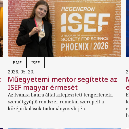
BME
ISEF
2026. 05. 20.
2
:
Műegyetemi mentor segítette az
ISEF magyar érmesét
Az Ivánka Laura által kifejlesztett tengerfenéki
E
szemétgyűjtő rendszer remekül szerepelt a
k
középiskolások tudományos vb-jén.
e
b