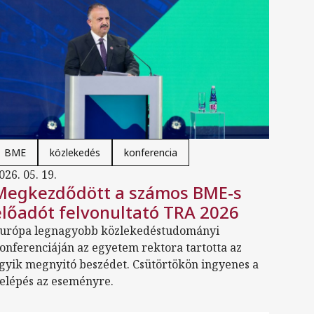
BME
közlekedés
konferencia
026. 05. 19.
Megkezdődött a számos BME-s
előadót felvonultató TRA 2026
urópa legnagyobb közlekedéstudományi
onferenciáján az egyetem rektora tartotta az
gyik megnyitó beszédet. Csütörtökön ingyenes a
elépés az eseményre.