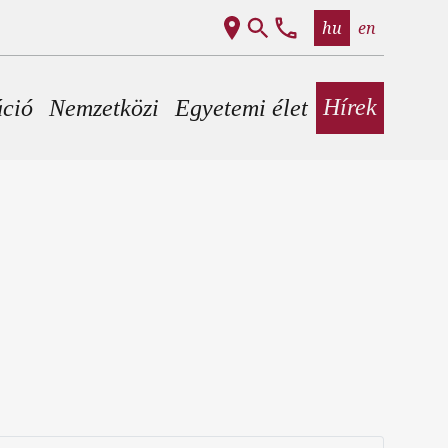
hu
en
Hírek
áció
Nemzetközi
Egyetemi élet