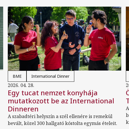
BME
International Dinner
2026. 04. 28.
2
Egy tucat nemzet konyhája
mutatkozott be az International
Dinneren
A
b
A szabadtéri helyszín a szél ellenére is remekül
k
bevált, közel 300 hallgató kóstolta egymás ételeit.