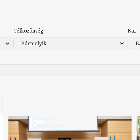
Célközönség
Kar
kező oldal
Utolsó oldal