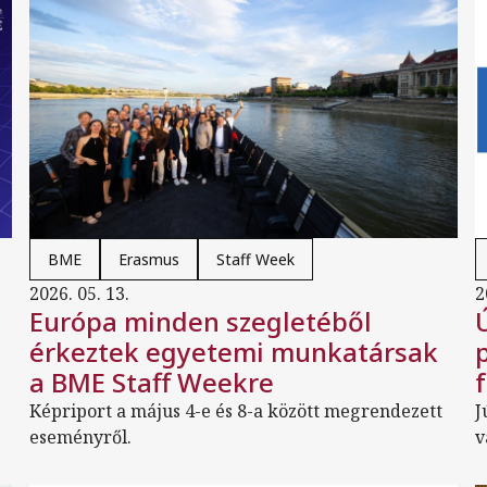
BME
Erasmus
Staff Week
2026. 05. 13.
2
Európa minden szegletéből
érkeztek egyetemi munkatársak
a BME Staff Weekre
Képriport a május 4-e és 8-a között megrendezett
J
eseményről.
v