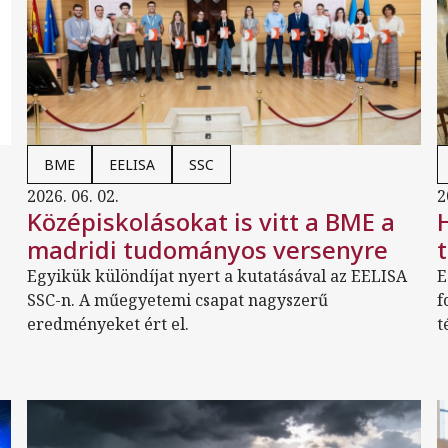
BME
EELISA
SSC
2026. 06. 02.
2
Középiskolásokat is vitt a BME a
madridi tudományos versenyre
Egyikük különdíjat nyert a kutatásával az EELISA
E
SSC-n. A műegyetemi csapat nagyszerű
f
eredményeket ért el.
t