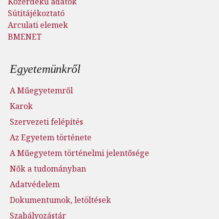
Közérdekű adatok
Sütitájékoztató
Arculati elemek
BMENET
Lábléc menü
Egyetemünkről
A Műegyetemről
Karok
Szervezeti felépítés
Az Egyetem története
A Műegyetem történelmi jelentősége
Nők a tudományban
Adatvédelem
Dokumentumok, letöltések
Szabályozástár