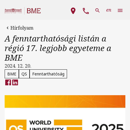
Ugrás a tartalomra
Fő navigáció
en
Hírfolyam
A fenntarthatósági listán a
régió 17. legjobb egyeteme a
BME
2024. 12. 20.
BME
QS
Fenntarthatóság