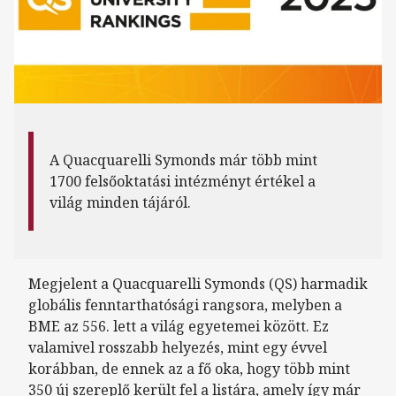
A Quacquarelli Symonds már több mint
1700 felsőoktatási intézményt értékel a
világ minden tájáról.
Megjelent a Quacquarelli Symonds (QS) harmadik
globális fenntarthatósági rangsora, melyben a
BME az 556. lett a világ egyetemei között. Ez
valamivel rosszabb helyezés, mint egy évvel
korábban, de ennek az a fő oka, hogy több mint
350 új szereplő került fel a listára, amely így már