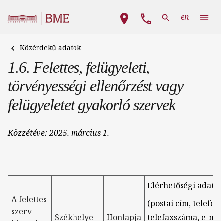
Ugrás a tartalomra
Fő navigáció
en
Közérdekű adatok
1.6. Felettes, felügyeleti,
törvényességi ellenőrzést vagy
felügyeletet gyakorló szervek
Közzétéve:
2025. március 1.
Elérhetőségi adatai
A felettes
(postai cím, telefon-
szerv
Székhelye
Honlapja
telefaxszáma, e-mai