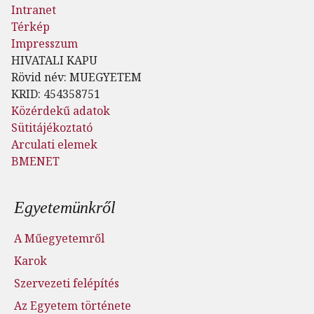
Intranet
Térkép
Impresszum
HIVATALI KAPU
Rövid név: MUEGYETEM
KRID: 454358751
Közérdekű adatok
Sütitájékoztató
Arculati elemek
BMENET
Lábléc menü
Egyetemünkről
A Műegyetemről
Karok
Szervezeti felépítés
Az Egyetem története