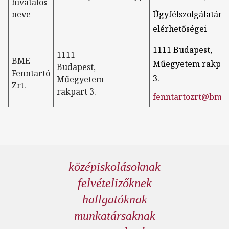
hivatalos
neve
Ügyfélszolgálatána
elérhetőségei
1111 Budapest,
1111
BME
Műegyetem rakpar
Budapest,
Fenntartó
3.
Műegyetem
Zrt.
rakpart 3.
fenntartozrt@bme
középiskolásoknak
felvételizőknek
hallgatóknak
munkatársaknak