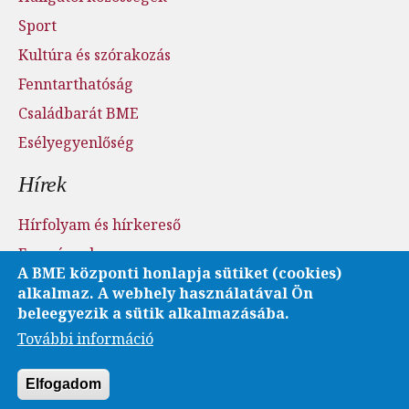
Sport
Kultúra és szórakozás
Fenntarthatóság
Családbarát BME
Esélyegyenlőség
Hírek
Hírfolyam és hírkereső
Események
A BME központi honlapja sütiket (cookies)
Sajtószoba - sajtófigyelés
alkalmaz. A webhely használatával Ön
Karrier és pályázatok
beleegyezik a sütik alkalmazásába.
További információ
Fotó- és videótár
Elfogadom