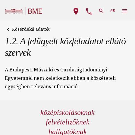
Ugrás a tartalomra
Fő navigáció
en
Közérdekű adatok
1.2. A felügyelt közfeladatot ellátó
szervek
A Budapesti Műszaki és Gazdaságtudományi
Egyetemnél nem keletkezik ebben a közzétételi
egységben releváns információ.
középiskolásoknak
felvételizőknek
hallgatóknak