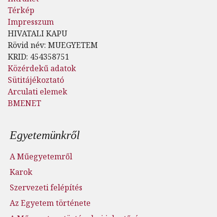
Térkép
Impresszum
HIVATALI KAPU
Rövid név: MUEGYETEM
KRID: 454358751
Közérdekű adatok
Sütitájékoztató
Arculati elemek
BMENET
Lábléc menü
Egyetemünkről
A Műegyetemről
Karok
Szervezeti felépítés
Az Egyetem története