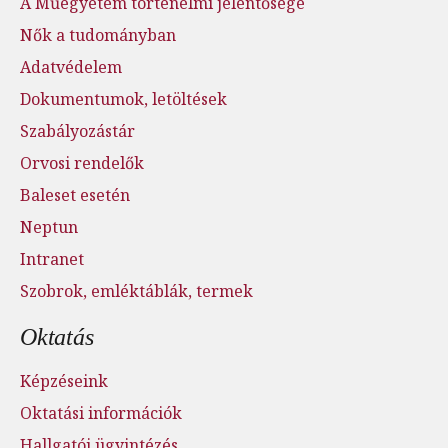
A Műegyetem történelmi jelentősége
Nők a tudományban
Adatvédelem
Dokumentumok, letöltések
Szabályozástár
Orvosi rendelők
Baleset esetén
Neptun
Intranet
Szobrok, emléktáblák, termek
Oktatás
Képzéseink
Oktatási információk
Hallgatói ügyintézés