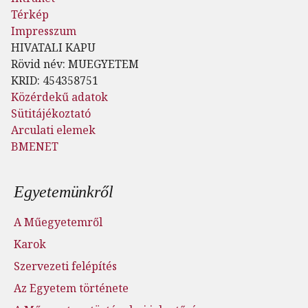
Térkép
Impresszum
HIVATALI KAPU
Rövid név: MUEGYETEM
KRID: 454358751
Közérdekű adatok
Sütitájékoztató
Arculati elemek
BMENET
Lábléc menü
Egyetemünkről
A Műegyetemről
Karok
Szervezeti felépítés
Az Egyetem története