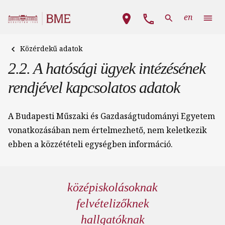
Ugrás a tartalomra
Fő navigáció
en
Közérdekű adatok
2.2. A hatósági ügyek intézésének
rendjével kapcsolatos adatok
A Budapesti Műszaki és Gazdaságtudományi Egyetem
vonatkozásában nem értelmezhető, nem keletkezik
ebben a közzétételi egységben információ.
középiskolásoknak
felvételizőknek
hallgatóknak