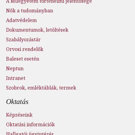
A Műegyetem történelmi jelentősége
Nők a tudományban
Adatvédelem
Dokumentumok, letöltések
Szabályozástár
Orvosi rendelők
Baleset esetén
Neptun
Intranet
Szobrok, emléktáblák, termek
Oktatás
Képzéseink
Oktatási információk
Hallgatói ügyintézés