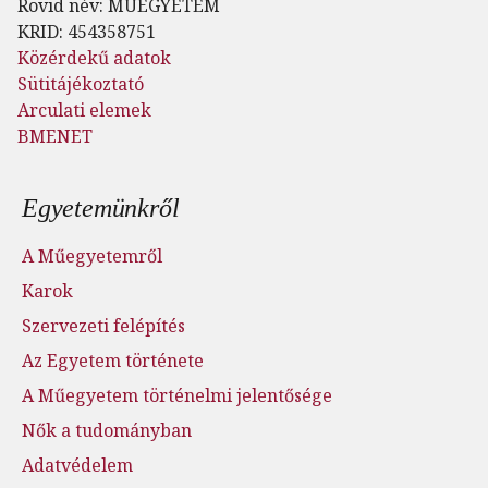
Rövid név: MUEGYETEM
KRID: 454358751
Közérdekű adatok
Sütitájékoztató
Arculati elemek
BMENET
Lábléc menü
Egyetemünkről
A Műegyetemről
Karok
Szervezeti felépítés
Az Egyetem története
A Műegyetem történelmi jelentősége
Nők a tudományban
Adatvédelem