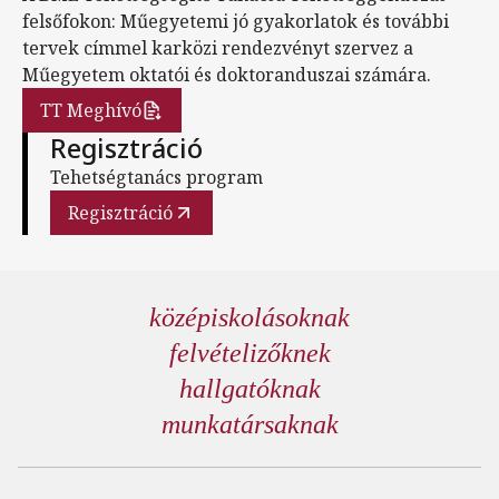
felsőfokon: Műegyetemi jó gyakorlatok és további
tervek címmel karközi rendezvényt szervez a
Műegyetem oktatói és doktoranduszai számára.
TT Meghívó
Regisztráció
Tehetségtanács program
Regisztráció
középiskolásoknak
felvételizőknek
hallgatóknak
munkatársaknak