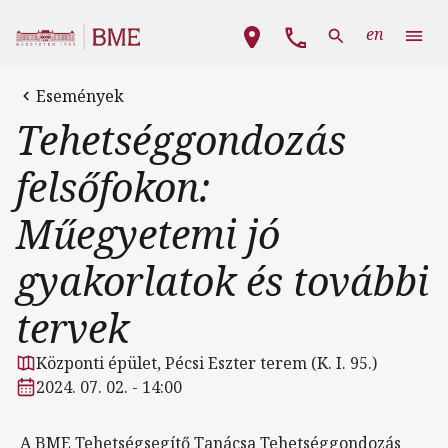
Ugrás a tartalomra
Fő navigáció
en
Események
Tehetséggondozás
felsőfokon:
Műegyetemi jó
gyakorlatok és további
tervek
Központi épület, Pécsi Eszter terem (K. I. 95.)
2024. 07. 02. - 14:00
A BME Tehetségsegítő Tanácsa Tehetséggondozás