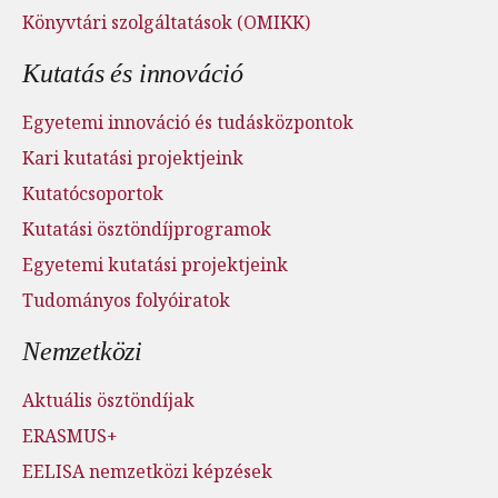
Könyvtári szolgáltatások (OMIKK)
Kutatás és innováció
Egyetemi innováció és tudásközpontok
Kari kutatási projektjeink
Kutatócsoportok
Kutatási ösztöndíjprogramok
Egyetemi kutatási projektjeink
Tudományos folyóiratok
Nemzetközi
Aktuális ösztöndíjak
ERASMUS+
EELISA nemzetközi képzések