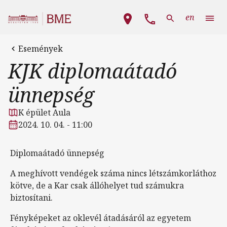
Ugrás a tartalomra
Fő navigáció
en
Események
KJK diplomaátadó
ünnepség
K épület Aula
2024. 10. 04. - 11:00
Diplomaátadó ünnepség
A meghívott vendégek száma nincs létszámkorláthoz
kötve, de a Kar csak állóhelyet tud számukra
biztosítani.
Fényképeket az oklevél átadásáról az egyetem