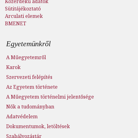
Közérdekű adatok
Sütitájékoztató
Arculati elemek
BMENET
Lábléc menü
Egyetemünkről
A Műegyetemről
Karok
Szervezeti felépítés
Az Egyetem története
A Műegyetem történelmi jelentősége
Nők a tudományban
Adatvédelem
Dokumentumok, letöltések
Szabályozástár