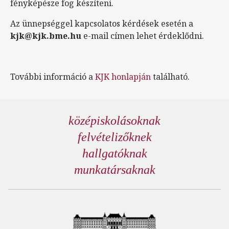
fényképésze fog készíteni.
Az ünnepséggel kapcsolatos kérdések esetén a
kjk@kjk.bme.hu
e-mail címen lehet érdeklődni.
További információ a
KJK honlapján
található.
középiskolásoknak
felvételizőknek
hallgatóknak
munkatársaknak