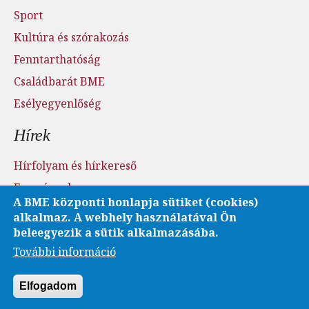
Sport
Kultúra és szórakozás
Fenntarthatóság
Családbarát BME
Esélyegyenlőség
Hírek
Hírfolyam és hírkereső
Események
A BME központi honlapja sütiket (cookies)
Sajtószoba - sajtófigyelés
alkalmaz. A webhely használatával Ön
Karrier és pályázatok
beleegyezik a sütik alkalmazásába.
További információ
Fotó- és videótár
Elfogadom