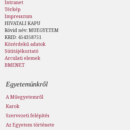
Intranet
Térkép
Impresszum
HIVATALI KAPU
Rövid név: MUEGYETEM
KRID: 454358751
Közérdekű adatok
Sütitájékoztató
Arculati elemek
BMENET
Lábléc menü
Egyetemünkről
A Műegyetemről
Karok
Szervezeti felépítés
Az Egyetem története