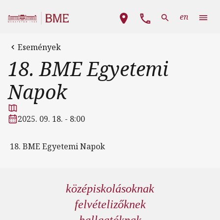
Ugrás a tartalomra
Fő navigáció
en
Események
18. BME Egyetemi
Napok
2025. 09. 18. - 8:00
18. BME Egyetemi Napok
középiskolásoknak
felvételizőknek