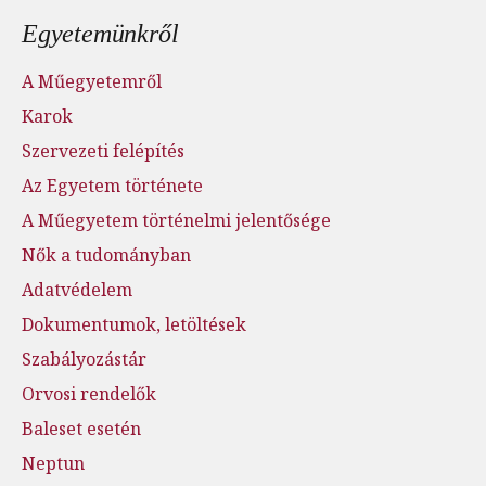
Lábléc menü
Egyetemünkről
A Műegyetemről
Karok
Szervezeti felépítés
Az Egyetem története
A Műegyetem történelmi jelentősége
Nők a tudományban
Adatvédelem
Dokumentumok, letöltések
Szabályozástár
Orvosi rendelők
Baleset esetén
Neptun