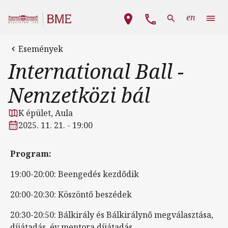
Ugrás a tartalomra
Fő navigáció
en
Események
International Ball -
Nemzetközi bál
K épület, Aula
2025. 11. 21. - 19:00
Program:
19:00-20:00: Beengedés kezdődik
20:00-20:30: Köszöntő beszédek
20:30-20:50: Bálkirály és Bálkirálynő megválasztása,
díjátadás, év mentora díjátadás