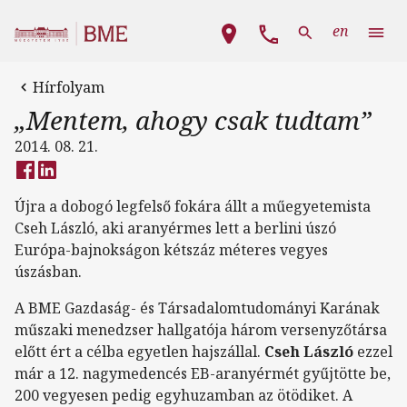
Ugrás a tartalomra
Fő navigáció
en
Hírfolyam
„Mentem, ahogy csak tudtam”
2014. 08. 21.
Újra a dobogó legfelső fokára állt a műegyetemista
Cseh László, aki aranyérmes lett a berlini úszó
Európa-bajnokságon kétszáz méteres vegyes
úszásban.
A BME Gazdaság- és Társadalomtudományi Karának
műszaki menedzser hallgatója három versenyzőtársa
előtt ért a célba egyetlen hajszállal.
Cseh László
ezzel
már a 12. nagymedencés EB-aranyérmét gyűjtötte be,
200 vegyesen pedig egyhuzamban az ötödiket. A