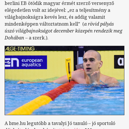
berlini EB ötödik magyar érmét szerző versenyző
elégedetlen volt az idejével: „ez a teljesítmény a
világbajnokságra kevés lesz, és addig valamit
mindenképpen változtatnom kell” (
a rövid pályás
úszó világbajnokságot december közepén rendezik meg
Dohában
– a szerk.).
A bme.hu legutóbb a tavalyi Jó tanuló – jó sportoló