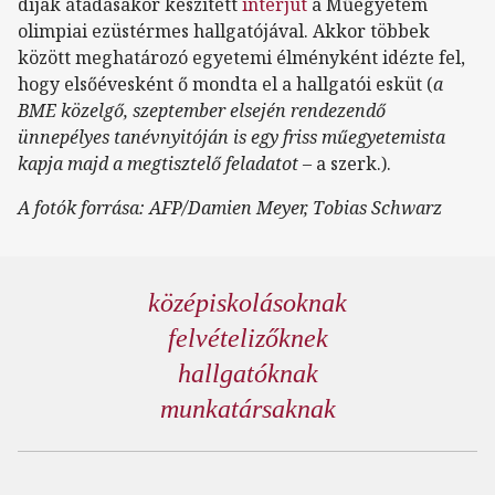
díjak átadásakor készített
interjút
a Műegyetem
olimpiai ezüstérmes hallgatójával. Akkor többek
között meghatározó egyetemi élményként idézte fel,
hogy elsőévesként ő mondta el a hallgatói esküt (
a
BME közelgő, szeptember elsején rendezendő
ünnepélyes tanévnyitóján is egy friss műegyetemista
kapja majd a megtisztelő feladatot
– a szerk.).
A fotók forrása: AFP/Damien Meyer, Tobias Schwarz
középiskolásoknak
felvételizőknek
hallgatóknak
munkatársaknak