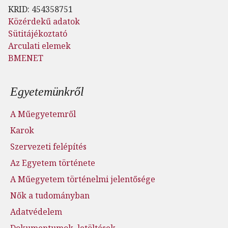
KRID: 454358751
Közérdekű adatok
Sütitájékoztató
Arculati elemek
BMENET
Lábléc menü
Egyetemünkről
A Műegyetemről
Karok
Szervezeti felépítés
Az Egyetem története
A Műegyetem történelmi jelentősége
Nők a tudományban
Adatvédelem
Dokumentumok, letöltések