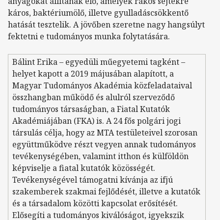
anyagokat állítanak elő, amelyek rákos sejtekre
káros, baktériumölő, illetve gyulladáscsökkentő
hatását tesztelik. A jövőben szeretne nagy hangsúlyt
fektetni e tudományos munka folytatására.
Bálint Erika – egyedüli műegyetemi tagként –
helyet kapott a 2019 májusában alapított, a
Magyar Tudományos Akadémia közfeladataival
összhangban működő és alulról szerveződő
tudományos társaságban, a Fiatal Kutatók
Akadémiájában (FKA) is. A 24 fős polgári jogi
társulás célja, hogy az MTA testületeivel szorosan
együttműködve részt vegyen annak tudományos
tevékenységében, valamint itthon és külföldön
képviselje a fiatal kutatók közösségét.
Tevékenységével támogatni kívánja az ifjú
szakemberek szakmai fejlődését, illetve a kutatók
és a társadalom közötti kapcsolat erősítését.
Elősegíti a tudományos kiválóságot, igyekszik