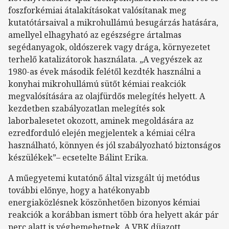
foszforkémiai átalakításokat valósítanak meg
kutatótársaival a mikrohullámú besugárzás hatására,
amellyel elhagyható az egészségre ártalmas
segédanyagok, oldószerek vagy drága, környezetet
terhelő katalizátorok használata. „A vegyészek az
1980-as évek második felétől kezdték használni a
konyhai mikrohullámú sütőt kémiai reakciók
megvalósítására az olajfürdős melegítés helyett. A
kezdetben szabályozatlan melegítés sok
laborbalesetet okozott, aminek megoldására az
ezredforduló elején megjelentek a kémiai célra
használható, könnyen és jól szabályozható biztonságos
készülékek”– ecsetelte Bálint Erika.
A műegyetemi kutatónő által vizsgált új metódus
további előnye, hogy a hatékonyabb
energiaközlésnek köszönhetően bizonyos kémiai
reakciók a korábban ismert több óra helyett akár pár
perc alatt is végbemehetnek. A VBK díjazott