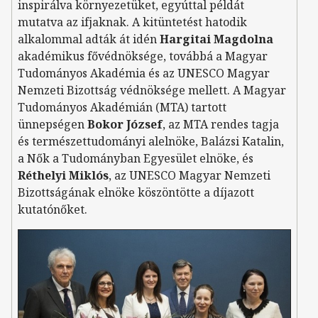
inspirálva környezetüket, egyúttal példát
mutatva az ifjaknak. A kitüntetést hatodik
alkalommal adták át idén
Hargitai Magdolna
akadémikus fővédnöksége, továbbá a Magyar
Tudományos Akadémia és az UNESCO Magyar
Nemzeti Bizottság védnöksége mellett. A Magyar
Tudományos Akadémián (MTA) tartott
ünnepségen
Bokor József
, az MTA rendes tagja
és természettudományi alelnöke, Balázsi Katalin,
a Nők a Tudományban Egyesület elnöke, és
Réthelyi Miklós
, az UNESCO Magyar Nemzeti
Bizottságának elnöke köszöntötte a díjazott
kutatónőket.