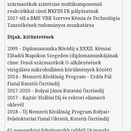
származékok szintézise multikomponensű
reakciókkal című NKFIH FK pályázatnak
2017-től a BME VBK Szerves Kémia és Technológia
Tanszékének tudományos munkatársa
Díjak, kitüntetések
2009 – Diplomamunka Nívódíj a XXXII. Kémiai
Előadói Napokon Szegeden (diplomamunkájának
címe: Fenol-származékok O-alkilezésének
vizsgálata mikrohullámú körülmények között)
2014 – Nemzeti Kiválóság Program – Erdős Pál
Fiatal Kutatói Ösztöndíj
2017-2020 – Bolyai János Kutatási Ösztöndíj
2017 – Kajtár-Hollósi Díj és rektori elismerő
oklevél
2018 – Új Nemzeti Kiválóság Program Bolyai+
Felsőoktatási Fiatal Oktatói, Kutatói Ösztöndíj
61 nemzetközi folyóiratcikk (ebből 59 impakt