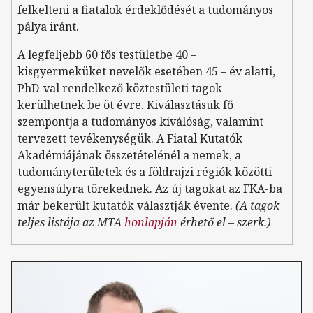
felkelteni a fiatalok érdeklődését a tudományos
pálya iránt.
A legfeljebb 60 fős testületbe 40 –
kisgyermeküket nevelők esetében 45 – év alatti,
PhD-val rendelkező köztestületi tagok
kerülhetnek be öt évre. Kiválasztásuk fő
szempontja a tudományos kiválóság, valamint
tervezett tevékenységük. A Fiatal Kutatók
Akadémiájának összetételénél a nemek, a
tudományterületek és a földrajzi régiók közötti
egyensúlyra törekednek. Az új tagokat az FKA-ba
már bekerült kutatók választják évente.
(A tagok
teljes listája az MTA
honlapján
érhető el – szerk.)