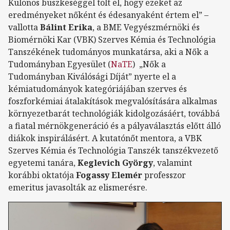
Különös büszkeséggel tölt el, hogy ezeket az
eredményeket nőként és édesanyaként értem el” –
vallotta
Bálint Erika
, a BME Vegyészmérnöki és
Biomérnöki Kar (VBK) Szerves Kémia és Technológia
Tanszékének tudományos munkatársa, aki a Nők a
Tudományban Egyesület (
NaTE
) „Nők a
Tudományban Kiválósági Díját” nyerte el a
kémiatudományok kategóriájában szerves és
foszforkémiai átalakítások megvalósítására alkalmas
környezetbarát technológiák kidolgozásáért, továbbá
a fiatal mérnökgeneráció és a pályaválasztás előtt álló
diákok inspirálásért. A kutatónőt mentora, a VBK
Szerves Kémia és Technológia Tanszék tanszékvezető
egyetemi tanára,
Keglevich György
, valamint
korábbi oktatója
Fogassy Elemér
professzor
emeritus javasolták az elismerésre.