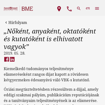
Ugrás a tartalomra
Fő navigáció
en
Hírfolyam
„Nőként, anyaként, oktatóként
és kutatóként is elhivatott
vagyok”
2019. 05. 28.
Kiemelkedő tudományos teljesítménye
elismeréseként rangos díjat kapott a rövidesen
kétgyermekes édesanyává váló VBK-s kutatónő.
Óriási megtiszteltetésben részesültem a díjjal, amely
eddigi szakmai pályám, publikációim reputációjának
és a tanítványaim teljesítményének is az elismerése.