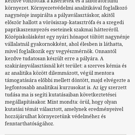
kezdve vonzották a kísérletek és a laboratóriumi
környezet. Környezetvédelmi analitikával foglalkozó
nagynénje inspirálta a pályaválasztáskor, akitől
először hallott a vörösiszap-katasztrófa és a szegedi
paprikaszennyezés eseteinek szakmai hátteréről.
Középiskolásként egy nyári hónapot töltött nagynénje
vállalatnál gyakornokként, ahol élesben is láthatta,
mivel foglalkozik egy vegyészmérnök. Onnantól
kezdve tudatosan készült erre a pályára. A
szakirányválasztásnál két terület: a szerves kémia és
az analitika között dilemmázott, végül mentora
támogatására előbbi mellett döntött, majd elvégezte a
legfontosabb analitikai kurzusokat is. Az így szerzett
tudása ma is segíti kutatásaiban következtetései
megállapításakor. Mint mondta: örül, hogy olyan
kutatási témát választott, amelynek eredményeivel
hozzájárulhat környezetünk védelméhez és
fenntarthatóságához.