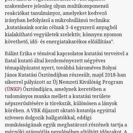
szakembere jelenleg olyan multikomponensű
reakciókat tanulmányoz, amelyeket kedvező
irányban befolyásol a mikrohullámú technika:
„kutatásaink során célunk 3-4 egyszerű anyagból
kialakítható vegyületek szelektív, könnyen nyomon
követhető, idő- és energiatakarékos előállítása”.
Bálint Erika e témával kapcsolatos kutatási terveivel a
fiatal kutató által kezdeményezett négyéves
témapályázatot nyert, továbbá hároméves Bolyai
János Kutatási Ösztöndíjban részesült, majd 2018-ban
sikerrel pályázott az Új Nemzeti Kiválóság Program
(
ÚNKP
) Ösztöndíjára, amelynek keretében a
tudományos munka mellett a kutatási területe
népszerűsítésére is törekszik, különösen a lányok
körében. A VBK díjazott oktató-kutatója egyúttal
szívesen dolgozik hallgatókkal, eddigi
munkásságának egyik meghatározó részének tartja a
mérnöki utánpótlás nevelésében eltöltött időszakot. A