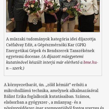
A műszaki tudományok kategória idei díjazottja
Cséfalvay Edit, a Gépészmérnöki Kar (GPK)
Energetikai Gépek és Rendszerek Tanszékének
egyetemi docense.
(A díjazott műegyetemi
kutatónővel készült interjú már elérhető a
bme.hu
-
n – szerk.)
A környezetbarát, ún. „zöld kémiát” erősíti a
mikrohullámú technika, amelynek alkalmazásával
Bálint Erika foglalkozik kutatásaiban. Számos,
elsősorban a gyógyszer-, a műanyag- és a
növényvédőszer-ipar szempontjából fontos szerves és