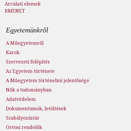
Arculati elemek
BMENET
Lábléc menü
Egyetemünkről
A Műegyetemről
Karok
Szervezeti felépítés
Az Egyetem története
A Műegyetem történelmi jelentősége
Nők a tudományban
Adatvédelem
Dokumentumok, letöltések
Szabályozástár
Orvosi rendelők