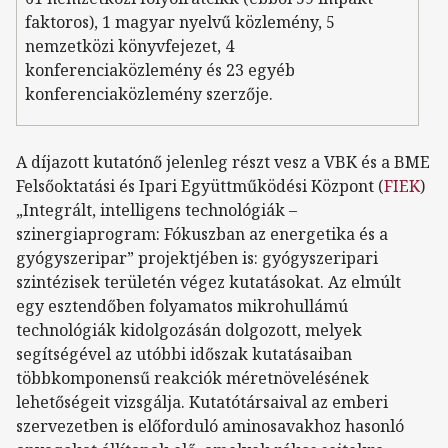
faktoros), 1 magyar nyelvű közlemény, 5
nemzetközi könyvfejezet, 4
konferenciaközlemény és 23 egyéb
konferenciaközlemény szerzője.
A díjazott kutatónő jelenleg részt vesz a VBK és a BME
Felsőoktatási és Ipari Együttműködési Központ (
FIEK
)
„Integrált, intelligens technológiák –
szinergiaprogram: Fókuszban az energetika és a
gyógyszeripar” projektjében is: gyógyszeripari
szintézisek területén végez kutatásokat. Az elmúlt
egy esztendőben folyamatos mikrohullámú
technológiák kidolgozásán dolgozott, melyek
segítségével az utóbbi időszak kutatásaiban
többkomponensű reakciók méretnövelésének
lehetőségeit vizsgálja. Kutatótársaival az emberi
szervezetben is előforduló aminosavakhoz hasonló