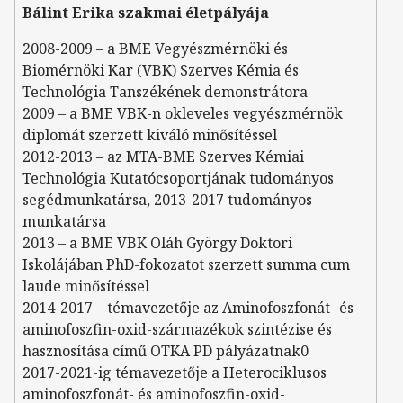
Bálint Erika szakmai életpályája
2008-2009 – a BME Vegyészmérnöki és
Biomérnöki Kar (VBK) Szerves Kémia és
Technológia Tanszékének demonstrátora
2009 – a BME VBK-n okleveles vegyészmérnök
diplomát szerzett kiváló minősítéssel
2012-2013 – az MTA-BME Szerves Kémiai
Technológia Kutatócsoportjának tudományos
segédmunkatársa, 2013-2017 tudományos
munkatársa
2013 – a BME VBK Oláh György Doktori
Iskolájában PhD-fokozatot szerzett summa cum
laude minősítéssel
2014-2017 – témavezetője az Aminofoszfonát- és
aminofoszfin-oxid-származékok szintézise és
hasznosítása című OTKA PD pályázatnak0
2017-2021-ig témavezetője a Heterociklusos
aminofoszfonát- és aminofoszfin-oxid-