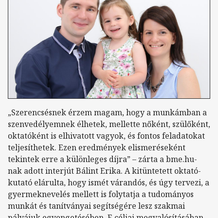
„Szerencsésnek érzem magam, hogy a munkámban a
szenvedélyemnek élhetek, mellette nőként, szülőként,
oktatóként is elhivatott vagyok, és fontos feladatokat
teljesíthetek. Ezen eredmények elismeréseként
tekintek erre a különleges díjra” – zárta a bme.hu-
nak adott interjút Bálint Erika. A kitüntetett oktató-
kutató elárulta, hogy ismét várandós, és úgy tervezi, a
gyermeknevelés mellett is folytatja a tudományos
munkát és tanítványai segítségére lesz szakmai
pályájuk egyengetésében. E céljai megvalósításában