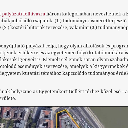
t
pályázati felhívásra
három kategóriában nevezhetnek a B
diákjaiból álló csapatok: (1.) tudományos ismeretterjesztő
gy (2.) köztéri bútorok tervezése, valamint (3.) tudományn
benyújtható pályázat célja, hogy olyan alkotások és progr
jének értékeire és az egyetemen folyó kutatómunkára is 
 lakosok igényeit is. Kiemelt cél ennek során olyan szabadt
pcsolódó események szervezése, amelyek a kisgyermekek é
űegyetem kutatási témáihoz kapcsolódó tudományos érdek
nak helyszíne az Egyetemkert Gellért térhez közel eső – a
erülete.