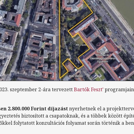
23. szeptember 2-ára tervezett
Bartók Feszt’
programjain
en 2.800.000 Forint díjazást
nyerhetnek el a projektterv
yeztetés biztosított a csapatoknak, és a többek között épít
kel folytatott konzultációs folyamat során történik a be