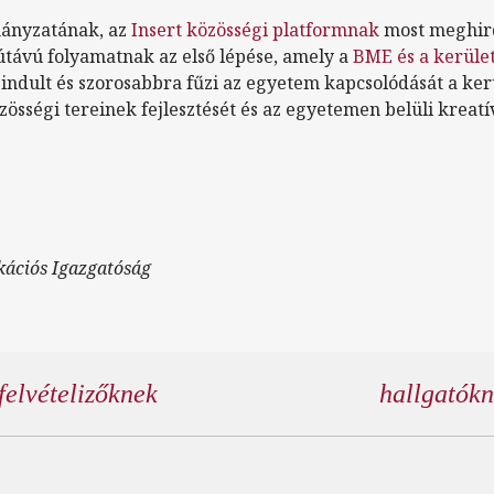
ányzatának, az
Insert közösségi platformnak
most meghird
útávú folyamatnak az első lépése, amely a
BME és a kerüle
indult és szorosabbra fűzi az egyetem kapcsolódását a ker
zösségi tereinek fejlesztését és az egyetemen belüli krea
ációs Igazgatóság
felvételizőknek
hallgatók