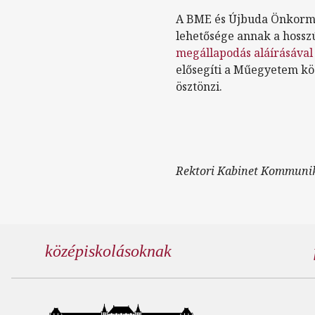
A BME és Újbuda Önkorm
lehetősége annak a hossz
megállapodás aláírásával
elősegíti a Műegyetem kö
ösztönzi.
Rektori Kabinet Kommunik
középiskolásoknak