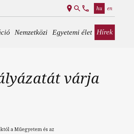
hu
en
Hírek
áció
Nemzetközi
Egyetemi élet
ályázatát várja
toktól a Műegyetem és az