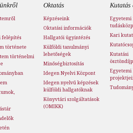
éc menü
ünkről
Oktatás
Kutatás 
temről
Képzéseink
Egyetemi 
tudásköz
Oktatási információk
Kari kutat
 felépítés
Hallgatói ügyintézés
Kutatócso
m története
Külföldi tanulmányi
lehetőségek
Kutatási
tem történelmi
ösztöndí
ge
Minőségbiztosítás
Egyetemi 
dományban
Idegen Nyelvi Központ
projektje
lem
Idegen nyelvű képzések
Tudományo
külföldi hallgatóknak
tumok,
Könyvtári szolgáltatások
(OMIKK)
ástár
ndelők
setén