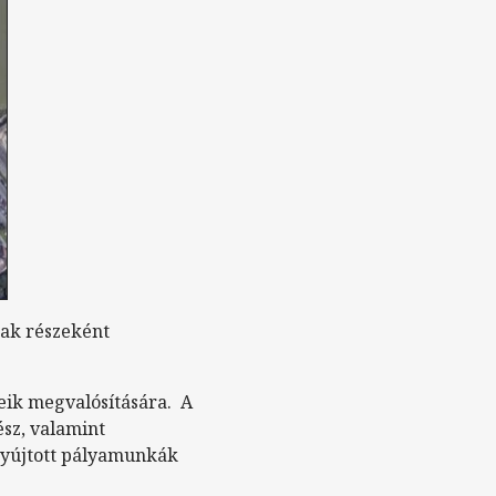
ak részeként
eik megvalósítására. A
ész, valamint
nyújtott pályamunkák