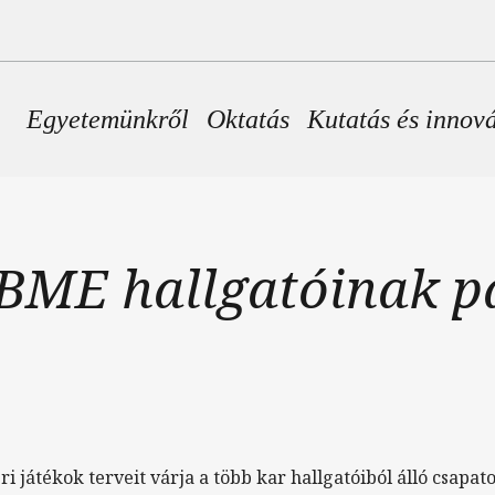
Fő navigáció
Egyetemünkről
Oktatás
Kutatás és innov
 BME hallgatóinak p
ri játékok terveit várja a több kar hallgatóiból álló csapa