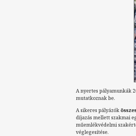
A nyertes pályamunkák 20
mutatkoznak be.
A sikeres pályázók
összes
díjazás mellett szakmai eg
műemlékvédelmi szakértők
véglegesítése.