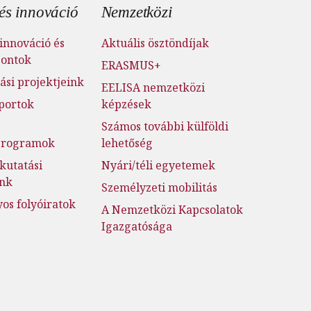
és innováció
Nemzetközi
innováció és
Aktuális ösztöndíjak
pontok
ERASMUS+
ási projektjeink
EELISA nemzetközi
portok
képzések
Számos további külföldi
jprogramok
lehetőség
kutatási
Nyári/téli egyetemek
ink
Személyzeti mobilitás
s folyóiratok
A Nemzetközi Kapcsolatok
Igazgatósága