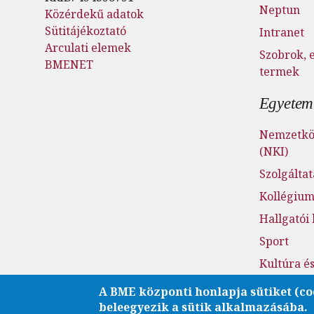
Neptun
Közérdekű adatok
Sütitájékoztató
Intranet
Arculati elemek
Szobrok, 
BMENET
termek
Egyetemi
Nemzetköz
(NKI)
Szolgálta
Kollégiu
Hallgatói
Sport
Kultúra é
Fenntarth
A BME központi honlapja sütiket (co
beleegyezik a sütik alkalmazásába.
Családba