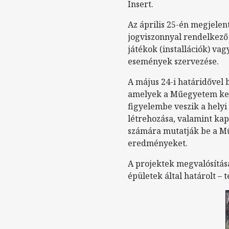
Insert.
Az április 25-én megjelen
jogviszonnyal rendelkező 
játékok (installációk) va
események szervezése.
A május 24-i határidővel 
amelyek a Műegyetem kert
figyelembe veszik a helyi
létrehozása, valamint ka
számára mutatják be a M
eredményeket.
A projektek megvalósításá
épületek által határolt – t