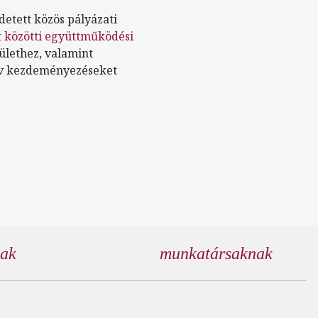
etett közös pályázati
t közötti együttműködési
ülethez, valamint
tív kezdeményezéseket
nak
munkatársaknak