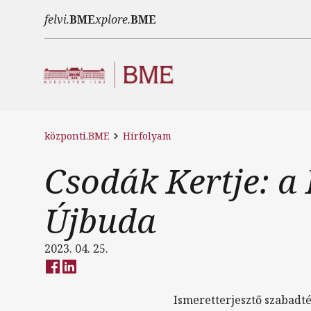
Ugrás a tartalomra
felvi.
BME
xplore.
BME
központi.BME
Hírfolyam
Csodák Kertje: a
Újbuda
2023. 04. 25.
Ismeretterjesztő szabadté