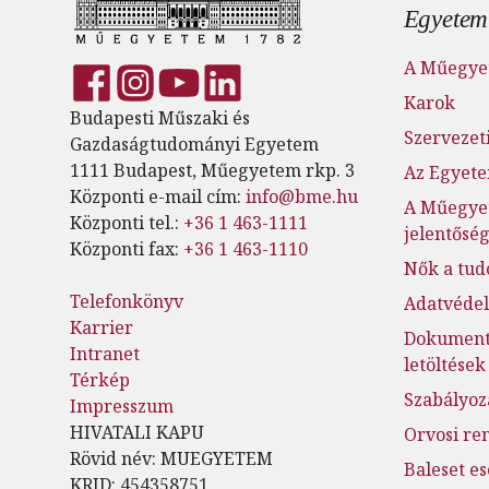
Lábl
Egyetem
A Műegye
Karok
Budapesti Műszaki és
Szervezeti
Gazdaságtudományi Egyetem
1111 Budapest, Műegyetem rkp. 3
Az Egyete
Központi e-mail cím:
info@bme.hu
A Műegye
Központi tel.:
+36 1 463-1111
jelentősé
Központi fax:
+36 1 463-1110
Nők a tu
Telefonkönyv
Adatvéde
Karrier
Dokumen
Intranet
letöltések
Térkép
Szabályoz
Impresszum
HIVATALI KAPU
Orvosi re
Rövid név: MUEGYETEM
Baleset e
KRID: 454358751