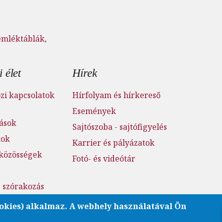
emléktáblák,
 élet
Hírek
i kapcsolatok
Hírfolyam és hírkereső
Események
tások
Sajtószoba - sajtófigyelés
mok
Karrier és pályázatok
 közösségek
Fotó- és videótár
s szórakozás
atóság
okies) alkalmaz. A webhely használatával Ön
rát BME