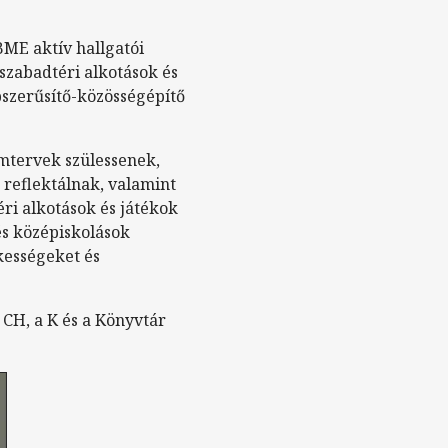
ME aktív hallgatói
 szabadtéri alkotások és
épszerűsítő-közösségépítő
amtervek szülessenek,
reflektálnak, valamint
éri alkotások és játékok
s középiskolások
ességeket és
 CH, a K és a Könyvtár