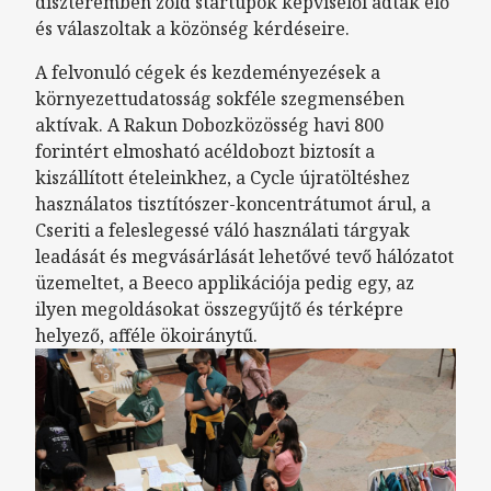
díszteremben zöld startupok képviselői adtak elő
és válaszoltak a közönség kérdéseire.
A felvonuló cégek és kezdeményezések a
környezettudatosság sokféle szegmensében
aktívak. A Rakun Dobozközösség havi 800
forintért elmosható acéldobozt biztosít a
kiszállított ételeinkhez, a Cycle újratöltéshez
használatos tisztítószer-koncentrátumot árul, a
Cseriti a feleslegessé váló használati tárgyak
leadását és megvásárlását lehetővé tevő hálózatot
üzemeltet, a Beeco applikációja pedig egy, az
ilyen megoldásokat összegyűjtő és térképre
helyező, afféle ökoiránytű.