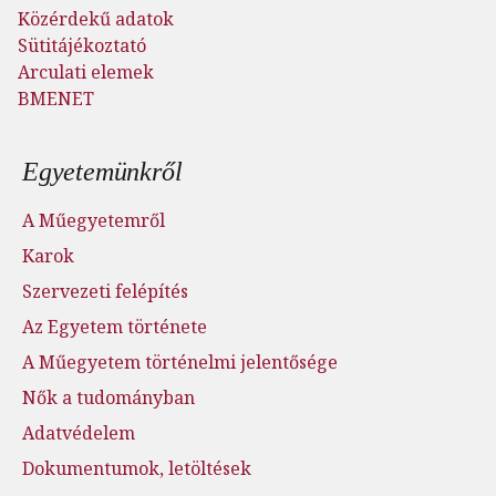
Közérdekű adatok
Sütitájékoztató
Arculati elemek
BMENET
Lábléc menü
Egyetemünkről
A Műegyetemről
Karok
Szervezeti felépítés
Az Egyetem története
A Műegyetem történelmi jelentősége
Nők a tudományban
Adatvédelem
Dokumentumok, letöltések