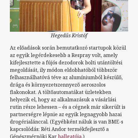
Hegedűs Kristóf
Az előadások során bemutatkozó startupok közül
az egyik legérdekesebb a Respray volt, amely
kifejlesztette a fújós dezodorok bolti utántöltési
megoldását, ily módon eldobhatóból többször
felhasználhatóvá téve az alumíniumból készülő,
drága és környezetszennyező aeroszolos
flakonokat. A töltőautomatákat üzletekben
helyezik el, hogy az alkalmazásuk a vásárlási
rutin része lehessen – és a cégnek már sikerült is
partnerségre lépnie az egyik legnagyobb hazai
drogérialánccal. (Egyébként náluk is van BME-s
kapcsolódás: Réti Andor termékfejlesztő a
Gépészmérnöki Kar
hallgatója
.)