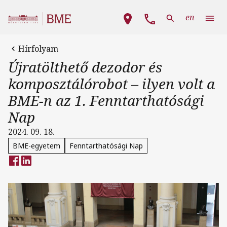
Ugrás a tartalomra
Fő navigáció
en
Hírfolyam
Újratölthető dezodor és
komposztálórobot – ilyen volt a
BME-n az 1. Fenntarthatósági
Nap
2024. 09. 18.
BME-egyetem
Fenntarthatósági Nap