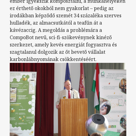
ember igyekszik komposztálni, a munkahelyeken
ez érthető okokból nem gyakorlat – pedig az
irodákban képződő szemét 34 százaléka szerves
hulladék, az almacsutkától a teafűn át a
kávézaccig. A megoldás a problémára a
CompoBot nevű, sci-fi-szökevénynek kinéző
szerkezet, amely kevés energiát fogyasztva és
szagtalanul dolgozik az őt bevető vállalat
karbonlábnyomának csökkentéséért.