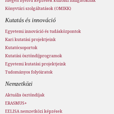
Idegen nyelvű képzések külföldi hallgatóknak
Könyvtári szolgáltatások (OMIKK)
Kutatás és innováció
Egyetemi innováció és tudásközpontok
Kari kutatási projektjeink
Kutatócsoportok
Kutatási ösztöndíjprogramok
Egyetemi kutatási projektjeink
Tudományos folyóiratok
Nemzetközi
Aktuális ösztöndíjak
ERASMUS+
EELISA nemzetközi képzések