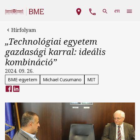
Ugrás a tartalomra
Fő navigáció
en
Hírfolyam
„Technológiai egyetem
gazdasági karral: ideális
kombináció”
2024. 09. 26.
BME-egyetem
Michael Cusumano
MIT