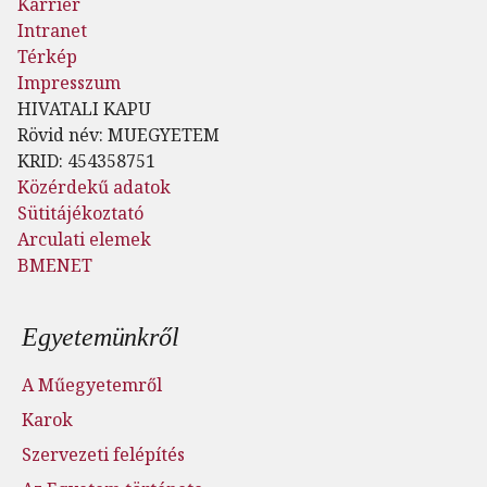
Karrier
Intranet
Térkép
Impresszum
HIVATALI KAPU
Rövid név: MUEGYETEM
KRID: 454358751
Közérdekű adatok
Sütitájékoztató
Arculati elemek
BMENET
Lábléc menü
Egyetemünkről
A Műegyetemről
Karok
Szervezeti felépítés