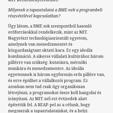
Milyenek a tapasztalatai a BME-nek a programbeli
részvételével kapcsolatban?
Úgy látom, a BME sok szempontból hasonló
erőforrásokkal rendelkezik, mint az MIT.
Nagyrészt technológiaorientált egyetem,
amelynek van menedzsmentet és
közgazdaságtant oktató kara. Ez egy ideális
kombináció. A sikeres vállalati kultúrához három
pillérre van szükség: kutatásra, mérnöki
munkára és menedzsmentre. Az ideális
egyetemnek is három egyformán erős pillére van,
és erre épülhet a vállalkozói program. Ez
azonban nem tud csak úgy organikusan
létrejönni, a programokat össze kell hangolni és
irányítani. Az MIT-nél ezt évtizedek alatt
építettük fel. A REAP-pel az a célunk, hogy
megosszuk a tapasztalatainkat, és a helyi