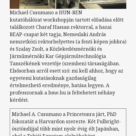
Michael Cusumano a HUN-REN
kutatóhálózat
workshopján tartott előadása előtt
találkozott Charaf Hassan rektorral, a hazai
REAP-csapat két tagja, Nemeslaki András
nemzetközi rektorhelyettes (a fenti képen jobbra)
és Szalay Zsolt, a Közlekedésmérnöki és
Járműmérnöki Kar Gépjárműtechnológia
Tanszékének vezetője (szemben) társaságában.
Elsősorban arról esett szó: mi kell ahhoz, hogy az
egyetemi kutatásoknak gazdaságilag
értelmezhető eredménye, hatása legyen. A
professzornak a bme.hu is feltehetett néhány
kérdést.
Michael A. Cusumano a Princetonra járt, PhD
fokozatát a Harvardon szerezte. Két Fulbright-
ösztöndíjjal több mint nyolc évig élt Japánban,
ahol a Tokiói Egyetem alelnökeként