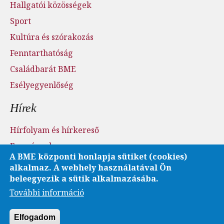
Hallgatói közösségek
Sport
Kultúra és szórakozás
Fenntarthatóság
Családbarát BME
Esélyegyenlőség
Hírek
Hírfolyam és hírkereső
Események
A BME központi honlapja sütiket (cookies)
Sajtószoba - sajtófigyelés
alkalmaz. A webhely használatával Ön
Karrier és pályázatok
beleegyezik a sütik alkalmazásába.
További információ
Fotó- és videótár
Elfogadom