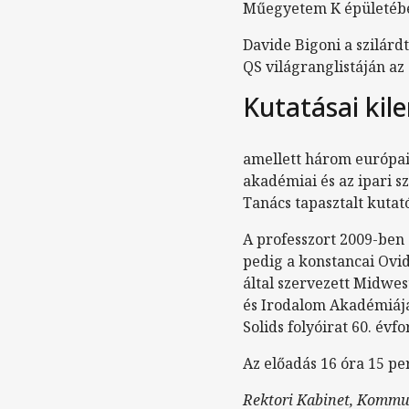
Műegyetem K épületéb
Davide Bigoni a szilárd
QS világranglistáján az
Kutatásai kil
amellett három európai 
akadémiai és az ipari 
Tanács tapasztalt kuta
A professzort 2009-ben
pedig a konstancai Ovi
által szervezett Midwe
és Irodalom Akadémiáján
Solids folyóirat 60. év
Az előadás 16 óra 15 p
Rektori Kabinet, Kommu