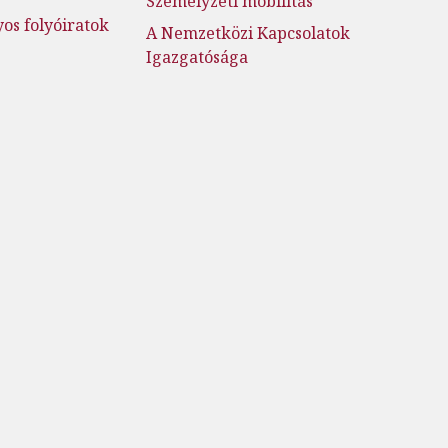
Személyzeti mobilitás
s folyóiratok
A Nemzetközi Kapcsolatok
Igazgatósága