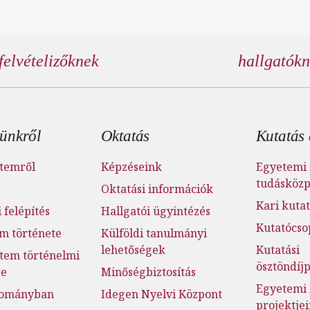
felvételizőknek
hallgatók
éc menü
ünkről
Oktatás
Kutatás 
temről
Képzéseink
Egyetemi 
tudásköz
Oktatási információk
Kari kutat
 felépítés
Hallgatói ügyintézés
Kutatócso
m története
Külföldi tanulmányi
lehetőségek
Kutatási
tem történelmi
ösztöndí
ge
Minőségbiztosítás
Egyetemi 
dományban
Idegen Nyelvi Központ
projektje