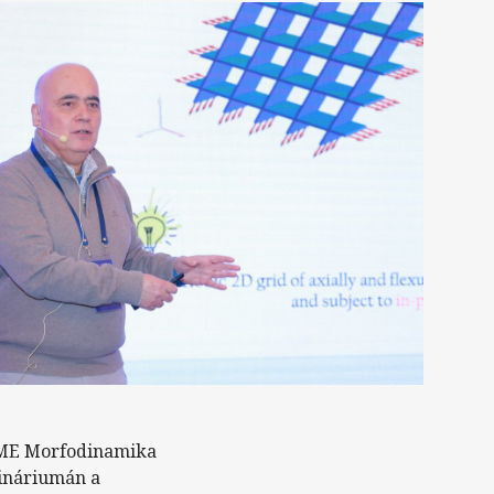
-BME Morfodinamika
mináriumán a