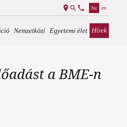
hu
en
Hírek
áció
Nemzetközi
Egyetemi élet
előadást a BME-n