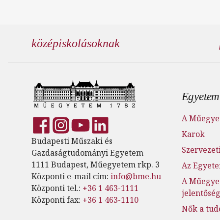
középiskolásoknak
Lábl
Egyetem
A Műegye
Karok
Budapesti Műszaki és
Szervezeti
Gazdaságtudományi Egyetem
1111 Budapest, Műegyetem rkp. 3
Az Egyete
Központi e-mail cím:
info@bme.hu
A Műegye
Központi tel.:
+36 1 463-1111
jelentősé
Központi fax:
+36 1 463-1110
Nők a tu