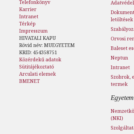
Telefonkönyv
Adatvéde
Karrier
Dokumen
Intranet
letöltések
Térkép
Szabályoz
Impresszum
HIVATALI KAPU
Orvosi re
Rövid név: MUEGYETEM
Baleset e
KRID: 454358751
Neptun
Közérdekű adatok
Sütitájékoztató
Intranet
Arculati elemek
Szobrok, 
BMENET
termek
Egyetemi
Nemzetköz
(NKI)
Szolgálta