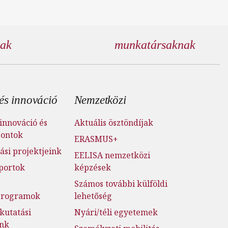
nak
munkatársaknak
és innováció
Nemzetközi
innováció és
Aktuális ösztöndíjak
pontok
ERASMUS+
ási projektjeink
EELISA nemzetközi
portok
képzések
Számos további külföldi
jprogramok
lehetőség
kutatási
Nyári/téli egyetemek
ink