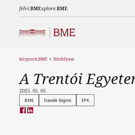
Ugrás a tartalomra
felvi.
BME
xplore.
BME
központi.BME
Hírfolyam
A Trentói Egyete
2025. 05. 05.
BME
Davide Bigoni
ÉPK