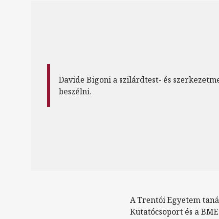
Davide Bigoni a szilárdtest- és szerkezetm
beszélni.
A Trentói Egyetem tan
Kutatócsoport és a BME