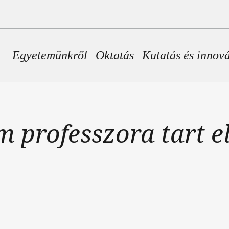
Fő navigáció
Egyetemünkről
Oktatás
Kutatás és innov
m professzora tart 