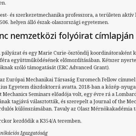
en.
test- és szerkezetmechanika professzora, a területen aktív
 506. helyen álló észak-olaszországi egyetemen.
enc nemzetközi folyóirat címlapján
pályázat és egy Marie Curie-ösztöndíj koordinátoraként ku
szféra együttműködésének előmozdításában. Kétszer nyerte 
tóknak szóló támogatását (ERC Advanced Grant).
 az Európai Mechanikai Társaság Euromech Fellow címmel 
dius Egyetem díszdoktorrá avatta. 2018-ban a közép-nyug
st Mechanics Seminars előadója volt, egy évre rá a Lomba
ak tagjává választották, és szerepelt a Journal of the Mec
fordulós különszámában. Tavaly az Olasz Mérnökakadémia ta
erckor kezdődik a K354/A teremben.
nikációs Igazgatóság