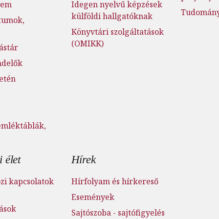
lem
Idegen nyelvű képzések
Tudományo
külföldi hallgatóknak
tumok,
Könyvtári szolgáltatások
(OMIKK)
ástár
ndelők
setén
emléktáblák,
 élet
Hírek
i kapcsolatok
Hírfolyam és hírkereső
Események
tások
Sajtószoba - sajtófigyelés