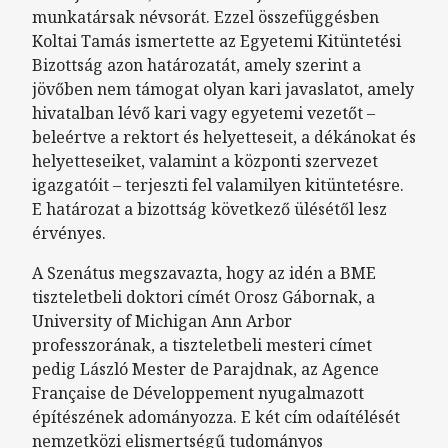
munkatársak névsorát. Ezzel összefüggésben
Koltai Tamás ismertette az Egyetemi Kitüntetési
Bizottság azon határozatát, amely szerint a
jövőben nem támogat olyan kari javaslatot, amely
hivatalban lévő kari vagy egyetemi vezetőt –
beleértve a rektort és helyetteseit, a dékánokat és
helyetteseiket, valamint a központi szervezet
igazgatóit – terjeszti fel valamilyen kitüntetésre.
E határozat a bizottság következő ülésétől lesz
érvényes.
A Szenátus megszavazta, hogy az idén a BME
tiszteletbeli doktori címét Orosz Gábornak, a
University of Michigan Ann Arbor
professzorának, a tiszteletbeli mesteri címet
pedig László Mester de Parajdnak, az Agence
Française de Développement nyugalmazott
építészének adományozza. E két cím odaítélését
nemzetközi elismertségű tudományos