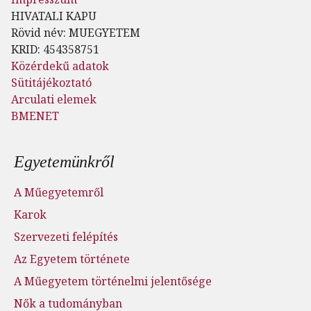
HIVATALI KAPU
Rövid név: MUEGYETEM
KRID: 454358751
Közérdekű adatok
Sütitájékoztató
Arculati elemek
BMENET
Lábléc menü
Egyetemünkről
A Műegyetemről
Karok
Szervezeti felépítés
Az Egyetem története
A Műegyetem történelmi jelentősége
Nők a tudományban