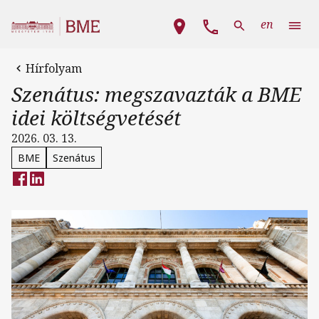
Ugrás a tartalomra
Fő navigáció
en
Hírfolyam
Szenátus: megszavazták a BME
idei költségvetését
2026. 03. 13.
BME
Szenátus