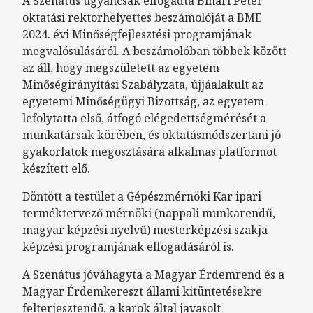
A Szenátus ugyancsak elfogadta Bihari Péter
oktatási rektorhelyettes beszámolóját a BME
2024. évi Minőségfejlesztési programjának
megvalósulásáról. A beszámolóban többek között
az áll, hogy megszületett az egyetem
Minőségirányítási Szabályzata, újjáalakult az
egyetemi Minőségügyi Bizottság, az egyetem
lefolytatta első, átfogó elégedettségmérését a
munkatársak körében, és oktatásmódszertani jó
gyakorlatok megosztására alkalmas platformot
készített elő.
Döntött a testület a Gépészmérnöki Kar ipari
terméktervező mérnöki (nappali munkarendű,
magyar képzési nyelvű) mesterképzési szakja
képzési programjának elfogadásáról is.
A Szenátus jóváhagyta a Magyar Érdemrend és a
Magyar Érdemkereszt állami kitüntetésekre
felterjesztendő, a karok által javasolt